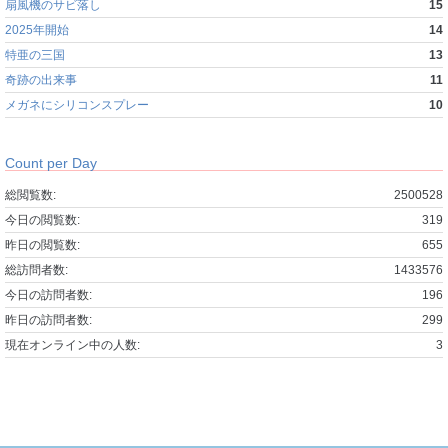
扇風機のサビ落し
15
2025年開始
14
特亜の三国
13
奇跡の出来事
11
メガネにシリコンスプレー
10
Count per Day
総閲覧数:
2500528
今日の閲覧数:
319
昨日の閲覧数:
655
総訪問者数:
1433576
今日の訪問者数:
196
昨日の訪問者数:
299
現在オンライン中の人数:
3