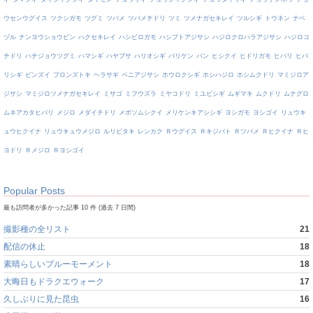
ウセンウグイス
ツクシガモ
ツグミ
ツバメ
ツバメチドリ
ツミ
ツメナガセキレイ
ツルシギ
トウネン
ナベ
ヅル
ナンヨウショウビン
ハクセキレイ
ハシビロガモ
ハシブトアジサシ
ハジロクロハラアジサシ
ハジロコ
チドリ
ハチジョウツグミ
ハマシギ
ハヤブサ
ハリオシギ
バリケン
バン
ヒシクイ
ヒドリガモ
ヒバリ
ヒバ
リシギ
ビンズイ
ブロンズトキ
ヘラサギ
ベニアジサシ
ホウロクシギ
ホシハジロ
ホシムクドリ
マミジロア
ジサシ
マミジロツメナガセキレイ
ミサゴ
ミフウズラ
ミヤコドリ
ミユビシギ
ムギマキ
ムクドリ
ムナグロ
ムネアカタヒバリ
メジロ
メダイチドリ
メボソムシクイ
メリケンキアシシギ
ヨシガモ
ヨシゴイ
リュウキ
ュウヒクイナ
リュウキュウメジロ
ルリビタキ
レンカク
Ｒウグイス
Ｒキジバト
Ｒツバメ
Ｒヒクイナ
Ｒヒ
ヨドリ
Ｒメジロ
Ｒヨシゴイ
Popular Posts
最も訪問者が多かった記事 10 件 (過去 7 日間)
撮影種の全リスト
21
配信の休止
18
素晴らしいブルーモーメント
18
大晦日もドラクエウォーク
17
久しぶりに見た昆虫
16