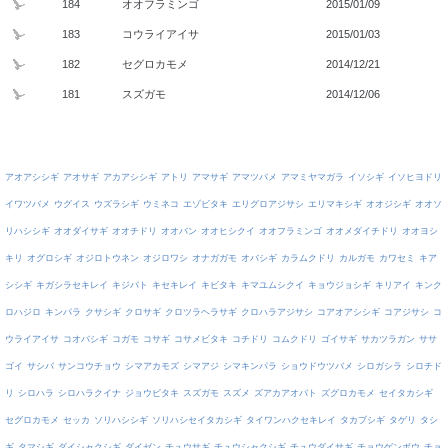
184
オオフラミンゴ
2015/01/09
183
コウライアイサ
2015/01/03
182
セグロカモメ
2014/12/21
181
スズガモ
2014/12/06
アオアシシギ
アオサギ
アカアシシギ
アトリ
アマサギ
アマツバメ
アマミヤマガラ
イソシギ
イソヒヨドリ
イワツバメ
ウグイス
ウズラシギ
ウミネコ
エゾビタキ
エリグロアジサシ
エリマキシギ
オオジシギ
オオソ
リハシシギ
オオダイサギ
オオチドリ
オオバン
オオヒシクイ
オオフラミンゴ
オオメダイチドリ
オオヨシ
キリ
オグロシギ
オジロトウネン
オジロワシ
オナガガモ
オバシギ
カラムクドリ
カルガモ
カワセミ
キア
シシギ
キガシラセキレイ
キジバト
キセキレイ
キビタキ
キマユムシクイ
キョウジョシギ
キリアイ
キンク
ロハジロ
キンパラ
クサシギ
クロサギ
クロツラヘラサギ
クロハラアジサシ
コアオアシシギ
コアジサシ
コ
ウライアイサ
コオバシギ
コガモ
コサギ
コサメビタキ
コチドリ
コムクドリ
ゴイサギ
サカツラガン
ササ
ゴイ
サシバ
サンコウチョウ
シマアカモズ
シマアジ
シマキンパラ
ショウドウツバメ
シロガシラ
シロチド
リ
シロハラ
シロハラクイナ
ジョウビタキ
スズガモ
スズメ
ズアカアオバト
ズグロカモメ
セイタカシギ
セグロカモメ
セッカ
ソリハシシギ
ソリハシセイタカシギ
タイワンハクセキレイ
タカブシギ
タゲリ
タシ
ギ
タマシギ
ダイシャクシギ
ダイゼン
チュウサギ
チュウシャクシギ
チュウダイサギ
チョウゲンボウ
チョ