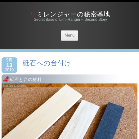
リミレンジャーの秘密基地
Secret Base of Limi-Ranger – Second Story
Menu
9月
砥石への台付け
13
2019
砥石と台の材料