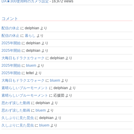
DA★300使用時のカメラ設定
- 16,972 views
コメント
配信の休止
に
delphian
より
配信の休止
に
暮らし
より
2025年開始
に
delphian
より
2025年開始
に
delphian
より
大晦日もドラクエウォーク
に
delphian
より
2025年開始
に
bluem
より
2025年開始
に
teltel
より
大晦日もドラクエウォーク
に
bluem
より
素晴らしいブルーモーメント
に
delphian
より
素晴らしいブルーモーメント
に
応援団
より
思わず涙した動画
に
delphian
より
思わず涙した動画
に
bluem
より
久しぶりに見た昆虫
に
delphian
より
久しぶりに見た昆虫
に
bluem
より