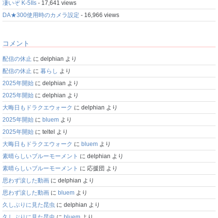
凄いぞ K-5IIs
- 17,641 views
DA★300使用時のカメラ設定
- 16,966 views
コメント
配信の休止
に
delphian
より
配信の休止
に
暮らし
より
2025年開始
に
delphian
より
2025年開始
に
delphian
より
大晦日もドラクエウォーク
に
delphian
より
2025年開始
に
bluem
より
2025年開始
に
teltel
より
大晦日もドラクエウォーク
に
bluem
より
素晴らしいブルーモーメント
に
delphian
より
素晴らしいブルーモーメント
に
応援団
より
思わず涙した動画
に
delphian
より
思わず涙した動画
に
bluem
より
久しぶりに見た昆虫
に
delphian
より
久しぶりに見た昆虫
に
bluem
より