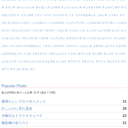
ギ
タマシギ
ダイシャクシギ
ダイゼン
チュウサギ
チュウシャクシギ
チュウダイサギ
チョウゲンボウ
チョ
ウセンウグイス
ツクシガモ
ツグミ
ツバメ
ツバメチドリ
ツミ
ツメナガセキレイ
ツルシギ
トウネン
ナベ
ヅル
ナンヨウショウビン
ハクセキレイ
ハシビロガモ
ハシブトアジサシ
ハジロクロハラアジサシ
ハジロコ
チドリ
ハチジョウツグミ
ハマシギ
ハヤブサ
ハリオシギ
バリケン
バン
ヒシクイ
ヒドリガモ
ヒバリ
ヒバ
リシギ
ビンズイ
ブロンズトキ
ヘラサギ
ベニアジサシ
ホウロクシギ
ホシハジロ
ホシムクドリ
マミジロア
ジサシ
マミジロツメナガセキレイ
ミサゴ
ミフウズラ
ミヤコドリ
ミユビシギ
ムギマキ
ムクドリ
ムナグロ
ムネアカタヒバリ
メジロ
メダイチドリ
メボソムシクイ
メリケンキアシシギ
ヨシガモ
ヨシゴイ
リュウキ
ュウヒクイナ
リュウキュウメジロ
ルリビタキ
レンカク
Ｒウグイス
Ｒキジバト
Ｒツバメ
Ｒヒクイナ
Ｒヒ
ヨドリ
Ｒメジロ
Ｒヨシゴイ
Popular Posts
最も訪問者が多かった記事 10 件 (過去 7 日間)
素晴らしいブルーモーメント
31
久しぶりに見た昆虫
28
大晦日もドラクエウォーク
22
撮影種の全リスト
21