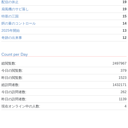
配信の休止
19
扇風機のサビ落し
19
特亜の三国
15
餌の量のコントロール
14
2025年開始
13
奇跡の出来事
12
Count per Day
総閲覧数:
2497967
今日の閲覧数:
379
昨日の閲覧数:
1523
総訪問者数:
1432171
今日の訪問者数:
262
昨日の訪問者数:
1139
現在オンライン中の人数:
4