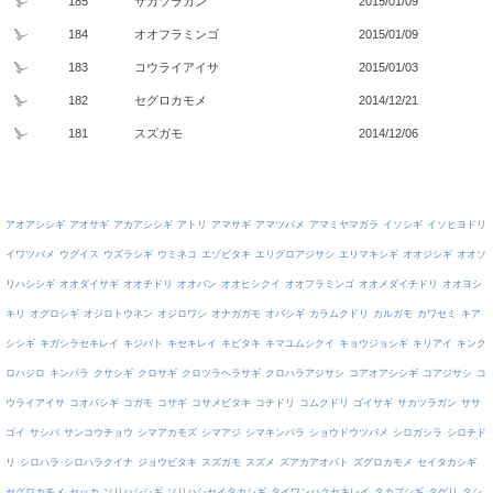
185
サカツラガン
2015/01/09
184
オオフラミンゴ
2015/01/09
183
コウライアイサ
2015/01/03
182
セグロカモメ
2014/12/21
181
スズガモ
2014/12/06
アオアシシギ
アオサギ
アカアシシギ
アトリ
アマサギ
アマツバメ
アマミヤマガラ
イソシギ
イソヒヨドリ
イワツバメ
ウグイス
ウズラシギ
ウミネコ
エゾビタキ
エリグロアジサシ
エリマキシギ
オオジシギ
オオソ
リハシシギ
オオダイサギ
オオチドリ
オオバン
オオヒシクイ
オオフラミンゴ
オオメダイチドリ
オオヨシ
キリ
オグロシギ
オジロトウネン
オジロワシ
オナガガモ
オバシギ
カラムクドリ
カルガモ
カワセミ
キア
シシギ
キガシラセキレイ
キジバト
キセキレイ
キビタキ
キマユムシクイ
キョウジョシギ
キリアイ
キンク
ロハジロ
キンパラ
クサシギ
クロサギ
クロツラヘラサギ
クロハラアジサシ
コアオアシシギ
コアジサシ
コ
ウライアイサ
コオバシギ
コガモ
コサギ
コサメビタキ
コチドリ
コムクドリ
ゴイサギ
サカツラガン
ササ
ゴイ
サシバ
サンコウチョウ
シマアカモズ
シマアジ
シマキンパラ
ショウドウツバメ
シロガシラ
シロチド
リ
シロハラ
シロハラクイナ
ジョウビタキ
スズガモ
スズメ
ズアカアオバト
ズグロカモメ
セイタカシギ
セグロカモメ
セッカ
ソリハシシギ
ソリハシセイタカシギ
タイワンハクセキレイ
タカブシギ
タゲリ
タシ