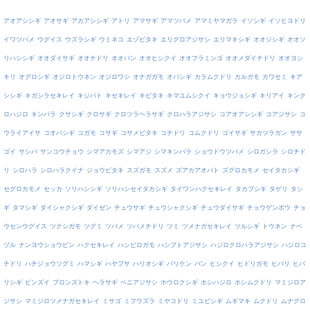
アオアシシギ
アオサギ
アカアシシギ
アトリ
アマサギ
アマツバメ
アマミヤマガラ
イソシギ
イソヒヨドリ
イワツバメ
ウグイス
ウズラシギ
ウミネコ
エゾビタキ
エリグロアジサシ
エリマキシギ
オオジシギ
オオソ
リハシシギ
オオダイサギ
オオチドリ
オオバン
オオヒシクイ
オオフラミンゴ
オオメダイチドリ
オオヨシ
キリ
オグロシギ
オジロトウネン
オジロワシ
オナガガモ
オバシギ
カラムクドリ
カルガモ
カワセミ
キア
シシギ
キガシラセキレイ
キジバト
キセキレイ
キビタキ
キマユムシクイ
キョウジョシギ
キリアイ
キンク
ロハジロ
キンパラ
クサシギ
クロサギ
クロツラヘラサギ
クロハラアジサシ
コアオアシシギ
コアジサシ
コ
ウライアイサ
コオバシギ
コガモ
コサギ
コサメビタキ
コチドリ
コムクドリ
ゴイサギ
サカツラガン
ササ
ゴイ
サシバ
サンコウチョウ
シマアカモズ
シマアジ
シマキンパラ
ショウドウツバメ
シロガシラ
シロチド
リ
シロハラ
シロハラクイナ
ジョウビタキ
スズガモ
スズメ
ズアカアオバト
ズグロカモメ
セイタカシギ
セグロカモメ
セッカ
ソリハシシギ
ソリハシセイタカシギ
タイワンハクセキレイ
タカブシギ
タゲリ
タシ
ギ
タマシギ
ダイシャクシギ
ダイゼン
チュウサギ
チュウシャクシギ
チュウダイサギ
チョウゲンボウ
チョ
ウセンウグイス
ツクシガモ
ツグミ
ツバメ
ツバメチドリ
ツミ
ツメナガセキレイ
ツルシギ
トウネン
ナベ
ヅル
ナンヨウショウビン
ハクセキレイ
ハシビロガモ
ハシブトアジサシ
ハジロクロハラアジサシ
ハジロコ
チドリ
ハチジョウツグミ
ハマシギ
ハヤブサ
ハリオシギ
バリケン
バン
ヒシクイ
ヒドリガモ
ヒバリ
ヒバ
リシギ
ビンズイ
ブロンズトキ
ヘラサギ
ベニアジサシ
ホウロクシギ
ホシハジロ
ホシムクドリ
マミジロア
ジサシ
マミジロツメナガセキレイ
ミサゴ
ミフウズラ
ミヤコドリ
ミユビシギ
ムギマキ
ムクドリ
ムナグロ