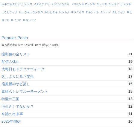
ムネアカタヒバリ
メジロ
メダイチドリ
メボソムシクイ
メリケンキアシシギ
ヨシガモ
ヨシゴイ
リュウキ
ュウヒクイナ
リュウキュウメジロ
ルリビタキ
レンカク
Ｒウグイス
Ｒキジバト
Ｒツバメ
Ｒヒクイナ
Ｒヒ
ヨドリ
Ｒメジロ
Ｒヨシゴイ
Popular Posts
最も訪問者が多かった記事 10 件 (過去 7 日間)
撮影種の全リスト
21
配信の休止
19
大晦日もドラクエウォーク
18
久しぶりに見た昆虫
17
扇風機のサビ落し
15
素晴らしいブルーモーメント
15
特亜の三国
13
毛引きしてないか？
12
奇跡の出来事
11
2025年開始
10