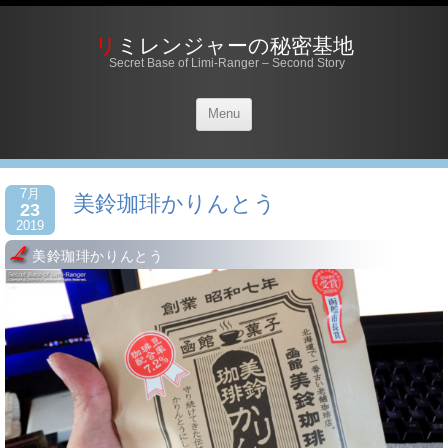
リミレンジャーの秘密基地
Secret Base of Limi-Ranger – Second Story
Menu
7月
美鈴珈琲かりんとう
23
2019
美鈴珈琲かりんとう