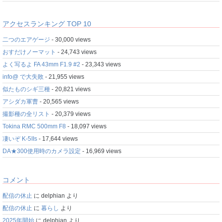
アクセスランキング TOP 10
二つのエアゲージ
- 30,000 views
おすだけノーマット
- 24,743 views
よく写るよ FA 43mm F1.9 #2
- 23,343 views
info@ で大失敗
- 21,955 views
似たものシギ三種
- 20,821 views
アシダカ軍曹
- 20,565 views
撮影種の全リスト
- 20,379 views
Tokina RMC 500mm F8
- 18,097 views
凄いぞ K-5IIs
- 17,644 views
DA★300使用時のカメラ設定
- 16,969 views
コメント
配信の休止
に
delphian
より
配信の休止
に
暮らし
より
2025年開始
に
delphian
より