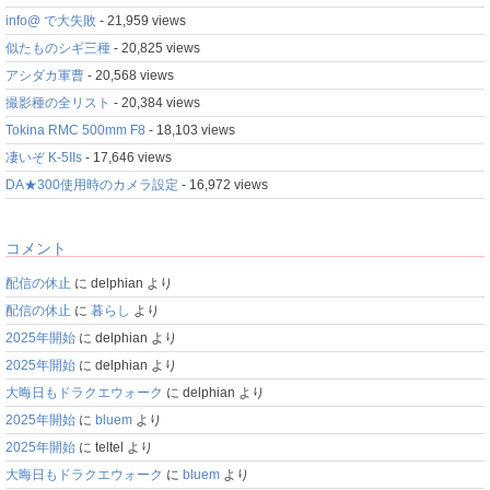
info@ で大失敗
- 21,959 views
似たものシギ三種
- 20,825 views
アシダカ軍曹
- 20,568 views
撮影種の全リスト
- 20,384 views
Tokina RMC 500mm F8
- 18,103 views
凄いぞ K-5IIs
- 17,646 views
DA★300使用時のカメラ設定
- 16,972 views
コメント
配信の休止
に
delphian
より
配信の休止
に
暮らし
より
2025年開始
に
delphian
より
2025年開始
に
delphian
より
大晦日もドラクエウォーク
に
delphian
より
2025年開始
に
bluem
より
2025年開始
に
teltel
より
大晦日もドラクエウォーク
に
bluem
より