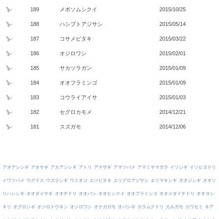
189
メボソムシクイ
2015/10/25
188
ハシブトアジサシ
2015/05/14
187
コサメビタキ
2015/03/22
186
オジロワシ
2015/02/01
185
サカツラガン
2015/01/09
184
オオフラミンゴ
2015/01/09
183
コウライアイサ
2015/01/03
182
セグロカモメ
2014/12/21
181
スズガモ
2014/12/06
アオアシシギ
アオサギ
アカアシシギ
アトリ
アマサギ
アマツバメ
アマミヤマガラ
イソシギ
イソヒヨドリ
イワツバメ
ウグイス
ウズラシギ
ウミネコ
エゾビタキ
エリグロアジサシ
エリマキシギ
オオジシギ
オオソ
リハシシギ
オオダイサギ
オオチドリ
オオバン
オオヒシクイ
オオフラミンゴ
オオメダイチドリ
オオヨシ
キリ
オグロシギ
オジロトウネン
オジロワシ
オナガガモ
オバシギ
カラムクドリ
カルガモ
カワセミ
キア