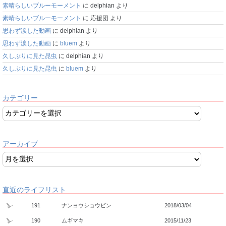
素晴らしいブルーモーメント
に
delphian
より
素晴らしいブルーモーメント
に
応援団
より
思わず涙した動画
に
delphian
より
思わず涙した動画
に
bluem
より
久しぶりに見た昆虫
に
delphian
より
久しぶりに見た昆虫
に
bluem
より
カテゴリー
アーカイブ
直近のライフリスト
191
ナンヨウショウビン
2018/03/04
190
ムギマキ
2015/11/23