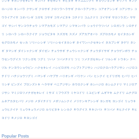
シシギ
キガシラセキレイ
キジバト
キセキレイ
キビタキ
キマユムシクイ
キョウジョシギ
キリアイ
キンク
ロハジロ
キンパラ
クサシギ
クロサギ
クロツラヘラサギ
クロハラアジサシ
コアオアシシギ
コアジサシ
コ
ウライアイサ
コオバシギ
コガモ
コサギ
コサメビタキ
コチドリ
コムクドリ
ゴイサギ
サカツラガン
ササ
ゴイ
サシバ
サンコウチョウ
シマアカモズ
シマアジ
シマキンパラ
ショウドウツバメ
シロガシラ
シロチド
リ
シロハラ
シロハラクイナ
ジョウビタキ
スズガモ
スズメ
ズアカアオバト
ズグロカモメ
セイタカシギ
セグロカモメ
セッカ
ソリハシシギ
ソリハシセイタカシギ
タイワンハクセキレイ
タカブシギ
タゲリ
タシ
ギ
タマシギ
ダイシャクシギ
ダイゼン
チュウサギ
チュウシャクシギ
チュウダイサギ
チョウゲンボウ
チョ
ウセンウグイス
ツクシガモ
ツグミ
ツバメ
ツバメチドリ
ツミ
ツメナガセキレイ
ツルシギ
トウネン
ナベ
ヅル
ナンヨウショウビン
ハクセキレイ
ハシビロガモ
ハシブトアジサシ
ハジロクロハラアジサシ
ハジロコ
チドリ
ハチジョウツグミ
ハマシギ
ハヤブサ
ハリオシギ
バリケン
バン
ヒシクイ
ヒドリガモ
ヒバリ
ヒバ
リシギ
ビンズイ
ブロンズトキ
ヘラサギ
ベニアジサシ
ホウロクシギ
ホシハジロ
ホシムクドリ
マミジロア
ジサシ
マミジロツメナガセキレイ
ミサゴ
ミフウズラ
ミヤコドリ
ミユビシギ
ムギマキ
ムクドリ
ムナグロ
ムネアカタヒバリ
メジロ
メダイチドリ
メボソムシクイ
メリケンキアシシギ
ヨシガモ
ヨシゴイ
リュウキ
ュウヒクイナ
リュウキュウメジロ
ルリビタキ
レンカク
Ｒウグイス
Ｒキジバト
Ｒツバメ
Ｒヒクイナ
Ｒヒ
ヨドリ
Ｒメジロ
Ｒヨシゴイ
Popular Posts