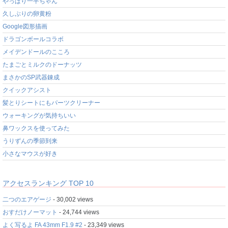
やっぱり一平ちゃん
久しぶりの卵黄粉
Google図形描画
ドラゴンボールコラボ
メイデンドールのこころ
たまごとミルクのドーナッツ
まさかのSP武器錬成
クイックアシスト
髪とりシートにもパーツクリーナー
ウォーキングが気持ちいい
鼻ワックスを使ってみた
うりずんの季節到来
小さなマウスが好き
アクセスランキング TOP 10
二つのエアゲージ
- 30,002 views
おすだけノーマット
- 24,744 views
よく写るよ FA 43mm F1.9 #2
- 23,349 views