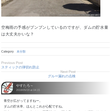
空梅雨の予感がプンプンしているのですが、ダムの貯水量
は大丈夫かいな？
Category
未分類
Previous Post
スティックの弾切れ防止
Next Post
グルー漏れの点検
やすたろ～
2018/05/19 at 04:15
青空が広がってますねー。
ダムの貯水率、ほんとこれが心配ですね。