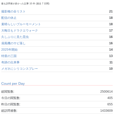
最も訪問者が多かった記事 10 件 (過去 7 日間)
撮影種の全リスト
21
配信の休止
18
素晴らしいブルーモーメント
18
大晦日もドラクエウォーク
17
久しぶりに見た昆虫
16
扇風機のサビ落し
16
2025年開始
14
特亜の三国
13
奇跡の出来事
11
メガネにシリコンスプレー
10
Count per Day
総閲覧数:
2500614
今日の閲覧数:
405
昨日の閲覧数:
655
総訪問者数:
1433609