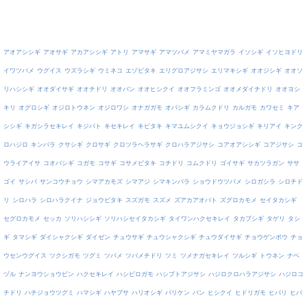
アオアシシギ
アオサギ
アカアシシギ
アトリ
アマサギ
アマツバメ
アマミヤマガラ
イソシギ
イソヒヨドリ
イワツバメ
ウグイス
ウズラシギ
ウミネコ
エゾビタキ
エリグロアジサシ
エリマキシギ
オオジシギ
オオソ
リハシシギ
オオダイサギ
オオチドリ
オオバン
オオヒシクイ
オオフラミンゴ
オオメダイチドリ
オオヨシ
キリ
オグロシギ
オジロトウネン
オジロワシ
オナガガモ
オバシギ
カラムクドリ
カルガモ
カワセミ
キア
シシギ
キガシラセキレイ
キジバト
キセキレイ
キビタキ
キマユムシクイ
キョウジョシギ
キリアイ
キンク
ロハジロ
キンパラ
クサシギ
クロサギ
クロツラヘラサギ
クロハラアジサシ
コアオアシシギ
コアジサシ
コ
ウライアイサ
コオバシギ
コガモ
コサギ
コサメビタキ
コチドリ
コムクドリ
ゴイサギ
サカツラガン
ササ
ゴイ
サシバ
サンコウチョウ
シマアカモズ
シマアジ
シマキンパラ
ショウドウツバメ
シロガシラ
シロチド
リ
シロハラ
シロハラクイナ
ジョウビタキ
スズガモ
スズメ
ズアカアオバト
ズグロカモメ
セイタカシギ
セグロカモメ
セッカ
ソリハシシギ
ソリハシセイタカシギ
タイワンハクセキレイ
タカブシギ
タゲリ
タシ
ギ
タマシギ
ダイシャクシギ
ダイゼン
チュウサギ
チュウシャクシギ
チュウダイサギ
チョウゲンボウ
チョ
ウセンウグイス
ツクシガモ
ツグミ
ツバメ
ツバメチドリ
ツミ
ツメナガセキレイ
ツルシギ
トウネン
ナベ
ヅル
ナンヨウショウビン
ハクセキレイ
ハシビロガモ
ハシブトアジサシ
ハジロクロハラアジサシ
ハジロコ
チドリ
ハチジョウツグミ
ハマシギ
ハヤブサ
ハリオシギ
バリケン
バン
ヒシクイ
ヒドリガモ
ヒバリ
ヒバ