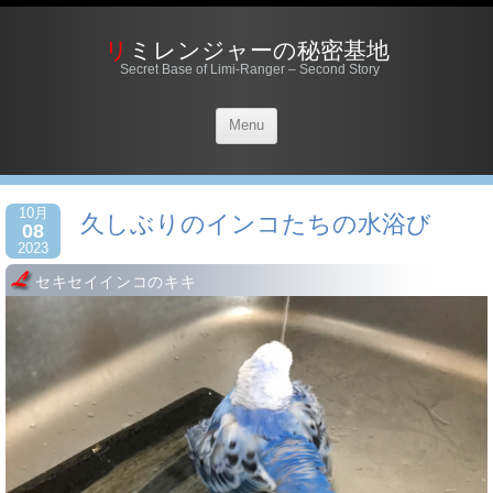
リミレンジャーの秘密基地
Secret Base of Limi-Ranger – Second Story
Menu
10月
久しぶりのインコたちの水浴び
08
2023
セキセイインコのキキ