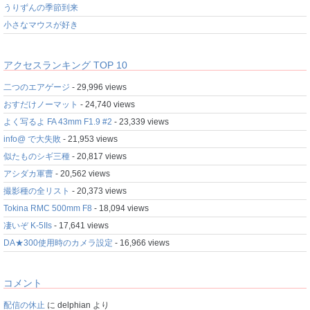
うりずんの季節到来
小さなマウスが好き
アクセスランキング TOP 10
二つのエアゲージ
- 29,996 views
おすだけノーマット
- 24,740 views
よく写るよ FA 43mm F1.9 #2
- 23,339 views
info@ で大失敗
- 21,953 views
似たものシギ三種
- 20,817 views
アシダカ軍曹
- 20,562 views
撮影種の全リスト
- 20,373 views
Tokina RMC 500mm F8
- 18,094 views
凄いぞ K-5IIs
- 17,641 views
DA★300使用時のカメラ設定
- 16,966 views
コメント
配信の休止
に
delphian
より