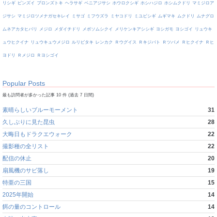
リシギ
ビンズイ
ブロンズトキ
ヘラサギ
ベニアジサシ
ホウロクシギ
ホシハジロ
ホシムクドリ
マミジロア
ジサシ
マミジロツメナガセキレイ
ミサゴ
ミフウズラ
ミヤコドリ
ミユビシギ
ムギマキ
ムクドリ
ムナグロ
ムネアカタヒバリ
メジロ
メダイチドリ
メボソムシクイ
メリケンキアシシギ
ヨシガモ
ヨシゴイ
リュウキ
ュウヒクイナ
リュウキュウメジロ
ルリビタキ
レンカク
Ｒウグイス
Ｒキジバト
Ｒツバメ
Ｒヒクイナ
Ｒヒ
ヨドリ
Ｒメジロ
Ｒヨシゴイ
Popular Posts
最も訪問者が多かった記事 10 件 (過去 7 日間)
素晴らしいブルーモーメント
31
久しぶりに見た昆虫
28
大晦日もドラクエウォーク
22
撮影種の全リスト
22
配信の休止
20
扇風機のサビ落し
19
特亜の三国
15
2025年開始
14
餌の量のコントロール
14