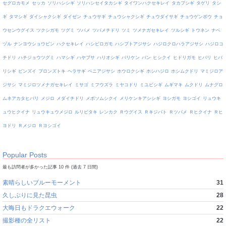
セグロカモメ
セッカ
ソリハシシギ
ソリハシセイタカシギ
タイワンハクセキレイ
タカブシギ
タゲリ
タシ
ギ
タマシギ
ダイシャクシギ
ダイゼン
チュウサギ
チュウシャクシギ
チュウダイサギ
チョウゲンボウ
チョ
ウセンウグイス
ツクシガモ
ツグミ
ツバメ
ツバメチドリ
ツミ
ツメナガセキレイ
ツルシギ
トウネン
ナベ
ヅル
ナンヨウショウビン
ハクセキレイ
ハシビロガモ
ハシブトアジサシ
ハジロクロハラアジサシ
ハジロコ
チドリ
ハチジョウツグミ
ハマシギ
ハヤブサ
ハリオシギ
バリケン
バン
ヒシクイ
ヒドリガモ
ヒバリ
ヒバ
リシギ
ビンズイ
ブロンズトキ
ヘラサギ
ベニアジサシ
ホウロクシギ
ホシハジロ
ホシムクドリ
マミジロア
ジサシ
マミジロツメナガセキレイ
ミサゴ
ミフウズラ
ミヤコドリ
ミユビシギ
ムギマキ
ムクドリ
ムナグロ
ムネアカタヒバリ
メジロ
メダイチドリ
メボソムシクイ
メリケンキアシシギ
ヨシガモ
ヨシゴイ
リュウキ
ュウヒクイナ
リュウキュウメジロ
ルリビタキ
レンカク
Ｒウグイス
Ｒキジバト
Ｒツバメ
Ｒヒクイナ
Ｒヒ
ヨドリ
Ｒメジロ
Ｒヨシゴイ
Popular Posts
最も訪問者が多かった記事 10 件 (過去 7 日間)
素晴らしいブルーモーメント
31
久しぶりに見た昆虫
28
大晦日もドラクエウォーク
22
撮影種の全リスト
22