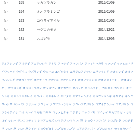
185
サカツラガン
2015/01/09
184
オオフラミンゴ
2015/01/09
183
コウライアイサ
2015/01/03
182
セグロカモメ
2014/12/21
181
スズガモ
2014/12/06
アオアシシギ
アオサギ
アカアシシギ
アトリ
アマサギ
アマツバメ
アマミヤマガラ
イソシギ
イソヒヨドリ
イワツバメ
ウグイス
ウズラシギ
ウミネコ
エゾビタキ
エリグロアジサシ
エリマキシギ
オオジシギ
オオソ
リハシシギ
オオダイサギ
オオチドリ
オオバン
オオヒシクイ
オオフラミンゴ
オオメダイチドリ
オオヨシ
キリ
オグロシギ
オジロトウネン
オジロワシ
オナガガモ
オバシギ
カラムクドリ
カルガモ
カワセミ
キア
シシギ
キガシラセキレイ
キジバト
キセキレイ
キビタキ
キマユムシクイ
キョウジョシギ
キリアイ
キンク
ロハジロ
キンパラ
クサシギ
クロサギ
クロツラヘラサギ
クロハラアジサシ
コアオアシシギ
コアジサシ
コ
ウライアイサ
コオバシギ
コガモ
コサギ
コサメビタキ
コチドリ
コムクドリ
ゴイサギ
サカツラガン
ササ
ゴイ
サシバ
サンコウチョウ
シマアカモズ
シマアジ
シマキンパラ
ショウドウツバメ
シロガシラ
シロチド
リ
シロハラ
シロハラクイナ
ジョウビタキ
スズガモ
スズメ
ズアカアオバト
ズグロカモメ
セイタカシギ