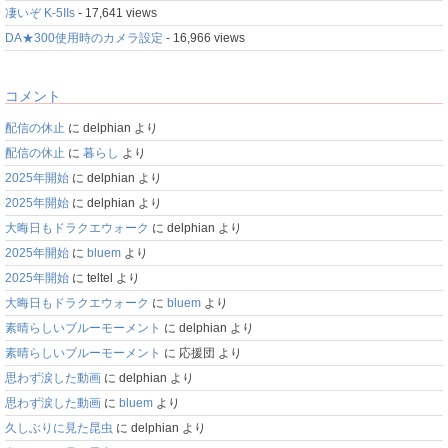
凄いぞ K-5IIs
- 17,641 views
DA★300使用時のカメラ設定
- 16,966 views
コメント
配信の休止
に
delphian
より
配信の休止
に
暮らし
より
2025年開始
に
delphian
より
2025年開始
に
delphian
より
大晦日もドラクエウォーク
に
delphian
より
2025年開始
に
bluem
より
2025年開始
に
teltel
より
大晦日もドラクエウォーク
に
bluem
より
素晴らしいブルーモーメント
に
delphian
より
素晴らしいブルーモーメント
に
応援団
より
思わず涙した動画
に
delphian
より
思わず涙した動画
に
bluem
より
久しぶりに見た昆虫
に
delphian
より