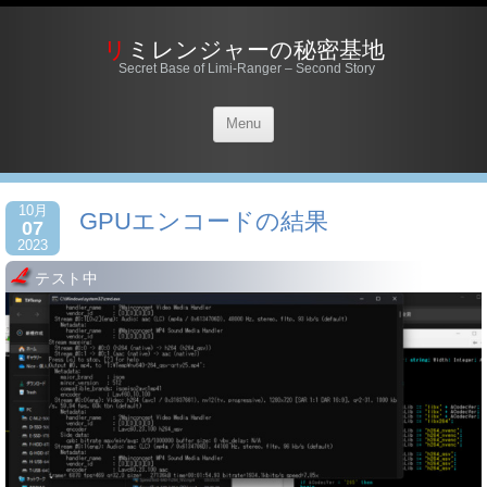
リミレンジャーの秘密基地
Secret Base of Limi-Ranger – Second Story
Menu
10月
GPUエンコードの結果
07
2023
テスト中