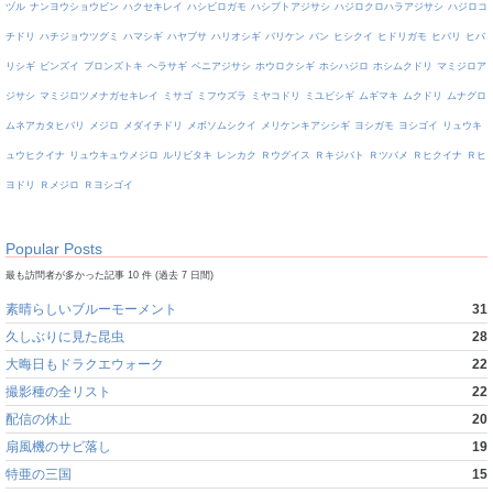
ヅル
ナンヨウショウビン
ハクセキレイ
ハシビロガモ
ハシブトアジサシ
ハジロクロハラアジサシ
ハジロコ
チドリ
ハチジョウツグミ
ハマシギ
ハヤブサ
ハリオシギ
バリケン
バン
ヒシクイ
ヒドリガモ
ヒバリ
ヒバ
リシギ
ビンズイ
ブロンズトキ
ヘラサギ
ベニアジサシ
ホウロクシギ
ホシハジロ
ホシムクドリ
マミジロア
ジサシ
マミジロツメナガセキレイ
ミサゴ
ミフウズラ
ミヤコドリ
ミユビシギ
ムギマキ
ムクドリ
ムナグロ
ムネアカタヒバリ
メジロ
メダイチドリ
メボソムシクイ
メリケンキアシシギ
ヨシガモ
ヨシゴイ
リュウキ
ュウヒクイナ
リュウキュウメジロ
ルリビタキ
レンカク
Ｒウグイス
Ｒキジバト
Ｒツバメ
Ｒヒクイナ
Ｒヒ
ヨドリ
Ｒメジロ
Ｒヨシゴイ
Popular Posts
最も訪問者が多かった記事 10 件 (過去 7 日間)
素晴らしいブルーモーメント
31
久しぶりに見た昆虫
28
大晦日もドラクエウォーク
22
撮影種の全リスト
22
配信の休止
20
扇風機のサビ落し
19
特亜の三国
15