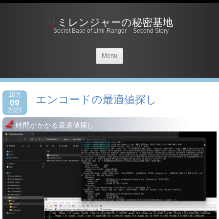
リミレンジャーの秘密基地
Secret Base of Limi-Ranger – Second Story
Menu
10月
エンコードの最適値探し
09
2023
時間がかかる最適値探し