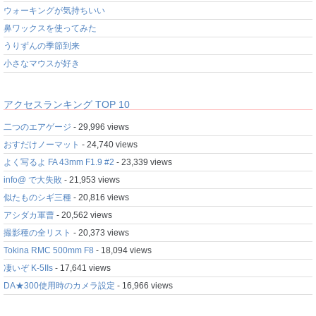
ウォーキングが気持ちいい
鼻ワックスを使ってみた
うりずんの季節到来
小さなマウスが好き
アクセスランキング TOP 10
二つのエアゲージ
- 29,996 views
おすだけノーマット
- 24,740 views
よく写るよ FA 43mm F1.9 #2
- 23,339 views
info@ で大失敗
- 21,953 views
似たものシギ三種
- 20,816 views
アシダカ軍曹
- 20,562 views
撮影種の全リスト
- 20,373 views
Tokina RMC 500mm F8
- 18,094 views
凄いぞ K-5IIs
- 17,641 views
DA★300使用時のカメラ設定
- 16,966 views