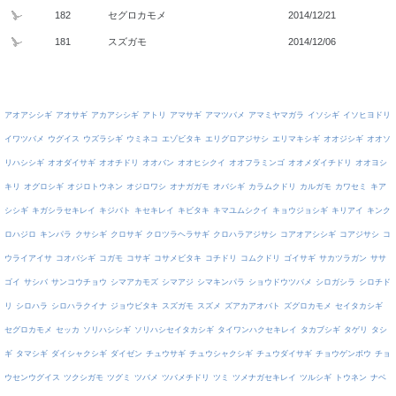
182
セグロカモメ
2014/12/21
181
スズガモ
2014/12/06
アオアシシギ
アオサギ
アカアシシギ
アトリ
アマサギ
アマツバメ
アマミヤマガラ
イソシギ
イソヒヨドリ
イワツバメ
ウグイス
ウズラシギ
ウミネコ
エゾビタキ
エリグロアジサシ
エリマキシギ
オオジシギ
オオソ
リハシシギ
オオダイサギ
オオチドリ
オオバン
オオヒシクイ
オオフラミンゴ
オオメダイチドリ
オオヨシ
キリ
オグロシギ
オジロトウネン
オジロワシ
オナガガモ
オバシギ
カラムクドリ
カルガモ
カワセミ
キア
シシギ
キガシラセキレイ
キジバト
キセキレイ
キビタキ
キマユムシクイ
キョウジョシギ
キリアイ
キンク
ロハジロ
キンパラ
クサシギ
クロサギ
クロツラヘラサギ
クロハラアジサシ
コアオアシシギ
コアジサシ
コ
ウライアイサ
コオバシギ
コガモ
コサギ
コサメビタキ
コチドリ
コムクドリ
ゴイサギ
サカツラガン
ササ
ゴイ
サシバ
サンコウチョウ
シマアカモズ
シマアジ
シマキンパラ
ショウドウツバメ
シロガシラ
シロチド
リ
シロハラ
シロハラクイナ
ジョウビタキ
スズガモ
スズメ
ズアカアオバト
ズグロカモメ
セイタカシギ
セグロカモメ
セッカ
ソリハシシギ
ソリハシセイタカシギ
タイワンハクセキレイ
タカブシギ
タゲリ
タシ
ギ
タマシギ
ダイシャクシギ
ダイゼン
チュウサギ
チュウシャクシギ
チュウダイサギ
チョウゲンボウ
チョ
ウセンウグイス
ツクシガモ
ツグミ
ツバメ
ツバメチドリ
ツミ
ツメナガセキレイ
ツルシギ
トウネン
ナベ