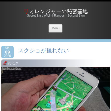
リミレンジャーの秘密基地
Secret Base of Limi-Ranger – Second Story
Menu
5月
スクショが撮れない
09
2020
むん？