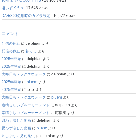
Tokina RMC 500mm F8
- 18,103 views
凄いぞ K-5IIs
- 17,646 views
DA★300使用時のカメラ設定
- 16,972 views
コメント
配信の休止
に
delphian
より
配信の休止
に
暮らし
より
2025年開始
に
delphian
より
2025年開始
に
delphian
より
大晦日もドラクエウォーク
に
delphian
より
2025年開始
に
bluem
より
2025年開始
に
teltel
より
大晦日もドラクエウォーク
に
bluem
より
素晴らしいブルーモーメント
に
delphian
より
素晴らしいブルーモーメント
に
応援団
より
思わず涙した動画
に
delphian
より
思わず涙した動画
に
bluem
より
久しぶりに見た昆虫
に
delphian
より