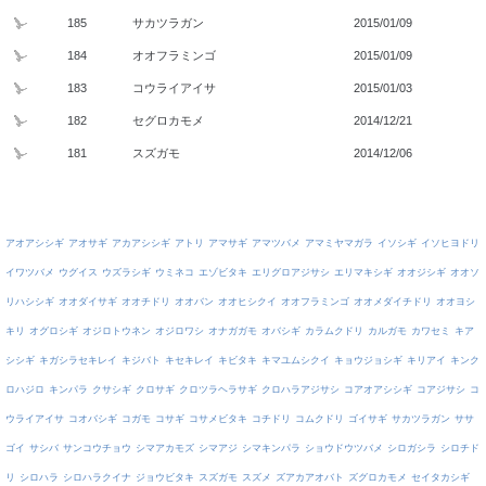
185
サカツラガン
2015/01/09
184
オオフラミンゴ
2015/01/09
183
コウライアイサ
2015/01/03
182
セグロカモメ
2014/12/21
181
スズガモ
2014/12/06
アオアシシギ
アオサギ
アカアシシギ
アトリ
アマサギ
アマツバメ
アマミヤマガラ
イソシギ
イソヒヨドリ
イワツバメ
ウグイス
ウズラシギ
ウミネコ
エゾビタキ
エリグロアジサシ
エリマキシギ
オオジシギ
オオソ
リハシシギ
オオダイサギ
オオチドリ
オオバン
オオヒシクイ
オオフラミンゴ
オオメダイチドリ
オオヨシ
キリ
オグロシギ
オジロトウネン
オジロワシ
オナガガモ
オバシギ
カラムクドリ
カルガモ
カワセミ
キア
シシギ
キガシラセキレイ
キジバト
キセキレイ
キビタキ
キマユムシクイ
キョウジョシギ
キリアイ
キンク
ロハジロ
キンパラ
クサシギ
クロサギ
クロツラヘラサギ
クロハラアジサシ
コアオアシシギ
コアジサシ
コ
ウライアイサ
コオバシギ
コガモ
コサギ
コサメビタキ
コチドリ
コムクドリ
ゴイサギ
サカツラガン
ササ
ゴイ
サシバ
サンコウチョウ
シマアカモズ
シマアジ
シマキンパラ
ショウドウツバメ
シロガシラ
シロチド
リ
シロハラ
シロハラクイナ
ジョウビタキ
スズガモ
スズメ
ズアカアオバト
ズグロカモメ
セイタカシギ