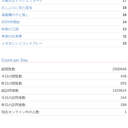
大晦日もドラクエウォーク
17
久しぶりに見た昆虫
16
扇風機のサビ落し
16
2025年開始
14
特亜の三国
13
奇跡の出来事
11
メガネにシリコンスプレー
10
Count per Day
総閲覧数:
2500648
今日の閲覧数:
439
昨日の閲覧数:
655
総訪問者数:
1433624
今日の訪問者数:
244
昨日の訪問者数:
299
現在オンライン中の人数:
1