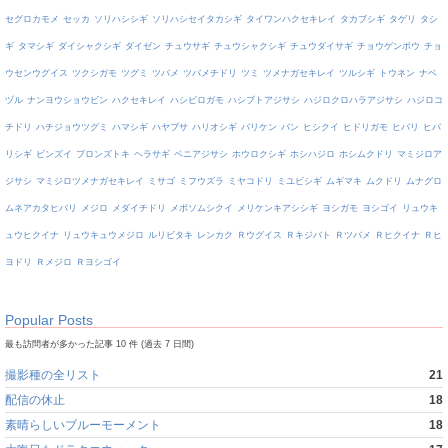
セグロカモメ
セッカ
ソリハシシギ
ソリハシセイタカシギ
タイワンハクセキレイ
タカブシギ
タゲリ
タシ
ギ
タマシギ
ダイシャクシギ
ダイゼン
チュウサギ
チュウシャクシギ
チュウダイサギ
チョウゲンボウ
チョ
ウセンウグイス
ツクシガモ
ツグミ
ツバメ
ツバメチドリ
ツミ
ツメナガセキレイ
ツルシギ
トウネン
ナベ
ヅル
ナンヨウショウビン
ハクセキレイ
ハシビロガモ
ハシブトアジサシ
ハジロクロハラアジサシ
ハジロコ
チドリ
ハチジョウツグミ
ハマシギ
ハヤブサ
ハリオシギ
バリケン
バン
ヒシクイ
ヒドリガモ
ヒバリ
ヒバ
リシギ
ビンズイ
ブロンズトキ
ヘラサギ
ベニアジサシ
ホウロクシギ
ホシハジロ
ホシムクドリ
マミジロア
ジサシ
マミジロツメナガセキレイ
ミサゴ
ミフウズラ
ミヤコドリ
ミユビシギ
ムギマキ
ムクドリ
ムナグロ
ムネアカタヒバリ
メジロ
メダイチドリ
メボソムシクイ
メリケンキアシシギ
ヨシガモ
ヨシゴイ
リュウキ
ュウヒクイナ
リュウキュウメジロ
ルリビタキ
レンカク
Ｒウグイス
Ｒキジバト
Ｒツバメ
Ｒヒクイナ
Ｒヒ
ヨドリ
Ｒメジロ
Ｒヨシゴイ
Popular Posts
最も訪問者が多かった記事 10 件 (過去 7 日間)
撮影種の全リスト
21
配信の休止
18
素晴らしいブルーモーメント
18