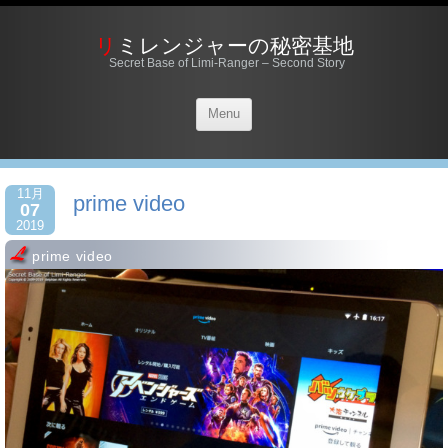
リミレンジャーの秘密基地
Secret Base of Limi-Ranger – Second Story
Menu
11月
prime video
07
2019
prime video