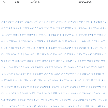
181
スズガモ
2014/12/06
アオアシシギ
アオサギ
アカアシシギ
アトリ
アマサギ
アマツバメ
アマミヤマガラ
イソシギ
イソヒヨドリ
イワツバメ
ウグイス
ウズラシギ
ウミネコ
エゾビタキ
エリグロアジサシ
エリマキシギ
オオジシギ
オオソ
リハシシギ
オオダイサギ
オオチドリ
オオバン
オオヒシクイ
オオフラミンゴ
オオメダイチドリ
オオヨシ
キリ
オグロシギ
オジロトウネン
オジロワシ
オナガガモ
オバシギ
カラムクドリ
カルガモ
カワセミ
キア
シシギ
キガシラセキレイ
キジバト
キセキレイ
キビタキ
キマユムシクイ
キョウジョシギ
キリアイ
キンク
ロハジロ
キンパラ
クサシギ
クロサギ
クロツラヘラサギ
クロハラアジサシ
コアオアシシギ
コアジサシ
コ
ウライアイサ
コオバシギ
コガモ
コサギ
コサメビタキ
コチドリ
コムクドリ
ゴイサギ
サカツラガン
ササ
ゴイ
サシバ
サンコウチョウ
シマアカモズ
シマアジ
シマキンパラ
ショウドウツバメ
シロガシラ
シロチド
リ
シロハラ
シロハラクイナ
ジョウビタキ
スズガモ
スズメ
ズアカアオバト
ズグロカモメ
セイタカシギ
セグロカモメ
セッカ
ソリハシシギ
ソリハシセイタカシギ
タイワンハクセキレイ
タカブシギ
タゲリ
タシ
ギ
タマシギ
ダイシャクシギ
ダイゼン
チュウサギ
チュウシャクシギ
チュウダイサギ
チョウゲンボウ
チョ
ウセンウグイス
ツクシガモ
ツグミ
ツバメ
ツバメチドリ
ツミ
ツメナガセキレイ
ツルシギ
トウネン
ナベ
ヅル
ナンヨウショウビン
ハクセキレイ
ハシビロガモ
ハシブトアジサシ
ハジロクロハラアジサシ
ハジロコ
チドリ
ハチジョウツグミ
ハマシギ
ハヤブサ
ハリオシギ
バリケン
バン
ヒシクイ
ヒドリガモ
ヒバリ
ヒバ