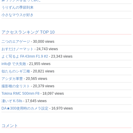
鼻ワックスを使ってみた
うりずんの季節到来
小さなマウスが好き
アクセスランキング TOP 10
二つのエアゲージ
- 30,000 views
おすだけノーマット
- 24,743 views
よく写るよ FA 43mm F1.9 #2
- 23,343 views
info@ で大失敗
- 21,955 views
似たものシギ三種
- 20,821 views
アシダカ軍曹
- 20,565 views
撮影種の全リスト
- 20,379 views
Tokina RMC 500mm F8
- 18,097 views
凄いぞ K-5IIs
- 17,645 views
DA★300使用時のカメラ設定
- 16,970 views
コメント