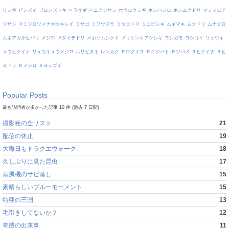
リシギ
ビンズイ
ブロンズトキ
ヘラサギ
ベニアジサシ
ホウロクシギ
ホシハジロ
ホシムクドリ
マミジロア
ジサシ
マミジロツメナガセキレイ
ミサゴ
ミフウズラ
ミヤコドリ
ミユビシギ
ムギマキ
ムクドリ
ムナグロ
ムネアカタヒバリ
メジロ
メダイチドリ
メボソムシクイ
メリケンキアシシギ
ヨシガモ
ヨシゴイ
リュウキ
ュウヒクイナ
リュウキュウメジロ
ルリビタキ
レンカク
Ｒウグイス
Ｒキジバト
Ｒツバメ
Ｒヒクイナ
Ｒヒ
ヨドリ
Ｒメジロ
Ｒヨシゴイ
Popular Posts
最も訪問者が多かった記事 10 件 (過去 7 日間)
撮影種の全リスト
21
配信の休止
19
大晦日もドラクエウォーク
18
久しぶりに見た昆虫
17
扇風機のサビ落し
15
素晴らしいブルーモーメント
15
特亜の三国
13
毛引きしてないか？
12
奇跡の出来事
11