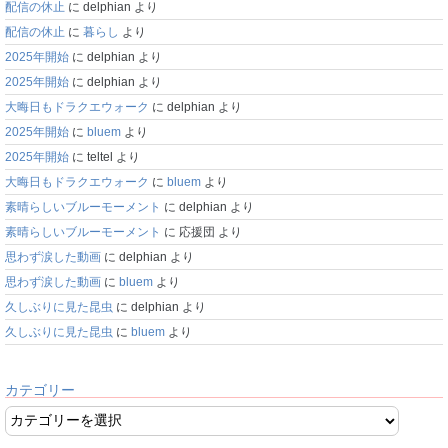
配信の休止
に
delphian
より
配信の休止
に
暮らし
より
2025年開始
に
delphian
より
2025年開始
に
delphian
より
大晦日もドラクエウォーク
に
delphian
より
2025年開始
に
bluem
より
2025年開始
に
teltel
より
大晦日もドラクエウォーク
に
bluem
より
素晴らしいブルーモーメント
に
delphian
より
素晴らしいブルーモーメント
に
応援団
より
思わず涙した動画
に
delphian
より
思わず涙した動画
に
bluem
より
久しぶりに見た昆虫
に
delphian
より
久しぶりに見た昆虫
に
bluem
より
カテゴリー