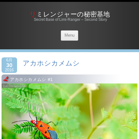
リミレンジャーの秘密基地
Secret Base of Limi-Ranger – Second Story
Menu
6月
アカホシカメムシ
30
2016
アカホシカメムシ #1