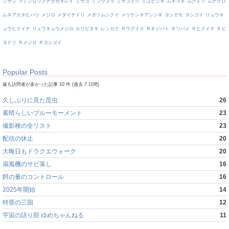
ジサシ
マミジロツメナガセキレイ
ミサゴ
ミフウズラ
ミヤコドリ
ミユビシギ
ムギマキ
ムクドリ
ムナグロ
ムネアカタヒバリ
メジロ
メダイチドリ
メボソムシクイ
メリケンキアシシギ
ヨシガモ
ヨシゴイ
リュウキ
ュウヒクイナ
リュウキュウメジロ
ルリビタキ
レンカク
Ｒウグイス
Ｒキジバト
Ｒツバメ
Ｒヒクイナ
Ｒヒ
ヨドリ
Ｒメジロ
Ｒヨシゴイ
Popular Posts
最も訪問者が多かった記事 10 件 (過去 7 日間)
久しぶりに見た昆虫
26
素晴らしいブルーモーメント
23
撮影種の全リスト
23
配信の休止
20
大晦日もドラクエウォーク
20
扇風機のサビ落し
16
餌の量のコントロール
16
2025年開始
14
特亜の三国
12
宇宙の語り部 ゆめちゃんねる
11