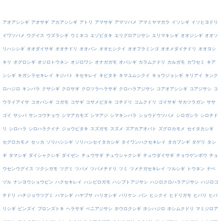
アオアシシギ
アオサギ
アカアシシギ
アトリ
アマサギ
アマツバメ
アマミヤマガラ
イソシギ
イソヒヨドリ
イワツバメ
ウグイス
ウズラシギ
ウミネコ
エゾビタキ
エリグロアジサシ
エリマキシギ
オオジシギ
オオソ
リハシシギ
オオダイサギ
オオチドリ
オオバン
オオヒシクイ
オオフラミンゴ
オオメダイチドリ
オオヨシ
キリ
オグロシギ
オジロトウネン
オジロワシ
オナガガモ
オバシギ
カラムクドリ
カルガモ
カワセミ
キア
シシギ
キガシラセキレイ
キジバト
キセキレイ
キビタキ
キマユムシクイ
キョウジョシギ
キリアイ
キンク
ロハジロ
キンパラ
クサシギ
クロサギ
クロツラヘラサギ
クロハラアジサシ
コアオアシシギ
コアジサシ
コ
ウライアイサ
コオバシギ
コガモ
コサギ
コサメビタキ
コチドリ
コムクドリ
ゴイサギ
サカツラガン
ササ
ゴイ
サシバ
サンコウチョウ
シマアカモズ
シマアジ
シマキンパラ
ショウドウツバメ
シロガシラ
シロチド
リ
シロハラ
シロハラクイナ
ジョウビタキ
スズガモ
スズメ
ズアカアオバト
ズグロカモメ
セイタカシギ
セグロカモメ
セッカ
ソリハシシギ
ソリハシセイタカシギ
タイワンハクセキレイ
タカブシギ
タゲリ
タシ
ギ
タマシギ
ダイシャクシギ
ダイゼン
チュウサギ
チュウシャクシギ
チュウダイサギ
チョウゲンボウ
チョ
ウセンウグイス
ツクシガモ
ツグミ
ツバメ
ツバメチドリ
ツミ
ツメナガセキレイ
ツルシギ
トウネン
ナベ
ヅル
ナンヨウショウビン
ハクセキレイ
ハシビロガモ
ハシブトアジサシ
ハジロクロハラアジサシ
ハジロコ
チドリ
ハチジョウツグミ
ハマシギ
ハヤブサ
ハリオシギ
バリケン
バン
ヒシクイ
ヒドリガモ
ヒバリ
ヒバ
リシギ
ビンズイ
ブロンズトキ
ヘラサギ
ベニアジサシ
ホウロクシギ
ホシハジロ
ホシムクドリ
マミジロア