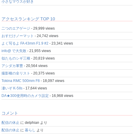
小さなマウスが好き
アクセスランキング TOP 10
二つのエアゲージ
- 29,999 views
おすだけノーマット
- 24,742 views
よく写るよ FA 43mm F1.9 #2
- 23,341 views
info@ で大失敗
- 21,955 views
似たものシギ三種
- 20,819 views
アシダカ軍曹
- 20,564 views
撮影種の全リスト
- 20,375 views
Tokina RMC 500mm F8
- 18,097 views
凄いぞ K-5IIs
- 17,644 views
DA★300使用時のカメラ設定
- 16,968 views
コメント
配信の休止
に
delphian
より
配信の休止
に
暮らし
より