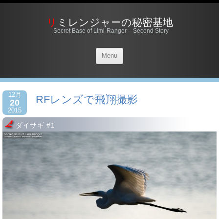
リミレンジャーの秘密基地
Secret Base of Limi-Ranger – Second Story
Menu
12月
RFレンズで飛翔撮影
20
2015
ダイサギ #1