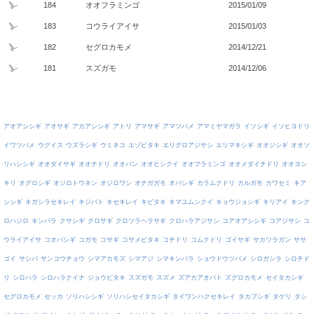
184
オオフラミンゴ
2015/01/09
183
コウライアイサ
2015/01/03
182
セグロカモメ
2014/12/21
181
スズガモ
2014/12/06
アオアシシギ
アオサギ
アカアシシギ
アトリ
アマサギ
アマツバメ
アマミヤマガラ
イソシギ
イソヒヨドリ
イワツバメ
ウグイス
ウズラシギ
ウミネコ
エゾビタキ
エリグロアジサシ
エリマキシギ
オオジシギ
オオソ
リハシシギ
オオダイサギ
オオチドリ
オオバン
オオヒシクイ
オオフラミンゴ
オオメダイチドリ
オオヨシ
キリ
オグロシギ
オジロトウネン
オジロワシ
オナガガモ
オバシギ
カラムクドリ
カルガモ
カワセミ
キア
シシギ
キガシラセキレイ
キジバト
キセキレイ
キビタキ
キマユムシクイ
キョウジョシギ
キリアイ
キンク
ロハジロ
キンパラ
クサシギ
クロサギ
クロツラヘラサギ
クロハラアジサシ
コアオアシシギ
コアジサシ
コ
ウライアイサ
コオバシギ
コガモ
コサギ
コサメビタキ
コチドリ
コムクドリ
ゴイサギ
サカツラガン
ササ
ゴイ
サシバ
サンコウチョウ
シマアカモズ
シマアジ
シマキンパラ
ショウドウツバメ
シロガシラ
シロチド
リ
シロハラ
シロハラクイナ
ジョウビタキ
スズガモ
スズメ
ズアカアオバト
ズグロカモメ
セイタカシギ
セグロカモメ
セッカ
ソリハシシギ
ソリハシセイタカシギ
タイワンハクセキレイ
タカブシギ
タゲリ
タシ