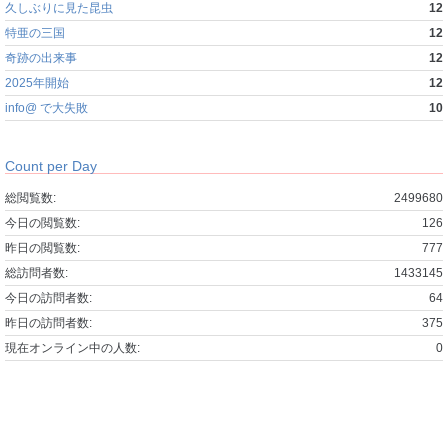
久しぶりに見た昆虫
12
特亜の三国
12
奇跡の出来事
12
2025年開始
12
info@ で大失敗
10
Count per Day
総閲覧数:
2499680
今日の閲覧数:
126
昨日の閲覧数:
777
総訪問者数:
1433145
今日の訪問者数:
64
昨日の訪問者数:
375
現在オンライン中の人数:
0