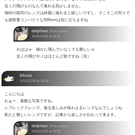
近くの飛びものなんて撮れる気がしません。
独特の描写のレンズは綺麗に撮れると嬉しいですし、そこそこの写りで
も超軽量コンパクトな500mmは役に立ちますね
delphian
(Post author)
2015/12/20 at 19:31
わははｗ 確かに飛んでいなくても難しいｗ
近くの飛びモノはほとんど勘ですね（笑）
iMovie
2015/12/20 at 10:25
こんにちは
わぁー、素敵な写真ですね。
レフレックスレンズ、撮る楽しみが味わえるレンズなんでしょうね
私だと難しいレンズですが、記事から楽しさが伝わって来ます。
delphian
(Post author)
2015/12/20 at 19:32