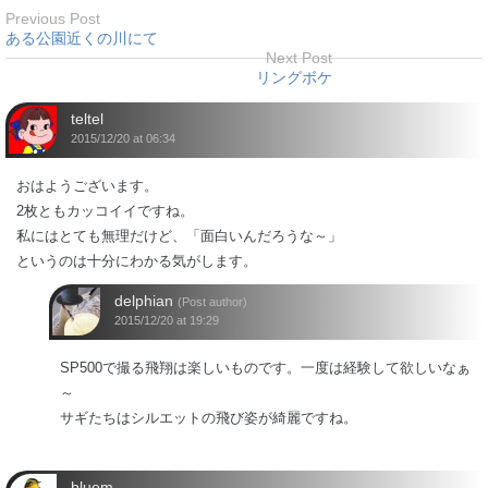
Previous Post
ある公園近くの川にて
Next Post
リングボケ
teltel
2015/12/20 at 06:34
おはようございます。
2枚ともカッコイイですね。
私にはとても無理だけど、「面白いんだろうな～」
というのは十分にわかる気がします。
delphian
(Post author)
2015/12/20 at 19:29
SP500で撮る飛翔は楽しいものです。一度は経験して欲しいなぁ
～
サギたちはシルエットの飛び姿が綺麗ですね。
bluem