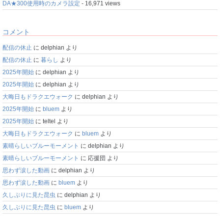
DA★300使用時のカメラ設定
- 16,971 views
コメント
配信の休止
に
delphian
より
配信の休止
に
暮らし
より
2025年開始
に
delphian
より
2025年開始
に
delphian
より
大晦日もドラクエウォーク
に
delphian
より
2025年開始
に
bluem
より
2025年開始
に
teltel
より
大晦日もドラクエウォーク
に
bluem
より
素晴らしいブルーモーメント
に
delphian
より
素晴らしいブルーモーメント
に
応援団
より
思わず涙した動画
に
delphian
より
思わず涙した動画
に
bluem
より
久しぶりに見た昆虫
に
delphian
より
久しぶりに見た昆虫
に
bluem
より