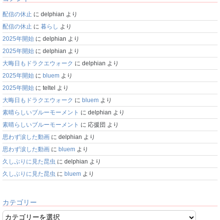
配信の休止
に
delphian
より
配信の休止
に
暮らし
より
2025年開始
に
delphian
より
2025年開始
に
delphian
より
大晦日もドラクエウォーク
に
delphian
より
2025年開始
に
bluem
より
2025年開始
に
teltel
より
大晦日もドラクエウォーク
に
bluem
より
素晴らしいブルーモーメント
に
delphian
より
素晴らしいブルーモーメント
に
応援団
より
思わず涙した動画
に
delphian
より
思わず涙した動画
に
bluem
より
久しぶりに見た昆虫
に
delphian
より
久しぶりに見た昆虫
に
bluem
より
カテゴリー