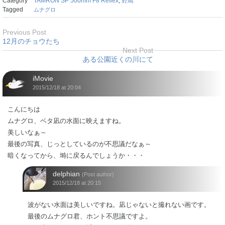
Category
TAMRON SP 500mm F8 Reflex
,
野鳥
Tagged
ムナグロ
Previous Post
12月のチョウたち
Next Post
ある公園近くの川にて
iMovie
2015/12/18 at 20:04
こんにちは
ムナグロ、ベタ凪の水面に映えますね。
美しいなぁ～
最後の写真、じっとしているのが不思議だなぁ～
暗くなってから、塒に戻るんでしょうか・・・
delphian
(Post author)
2015/12/18 at 20:15
波がない水面は美しいですね。凪じゃないと撮れない画です。
最後のムナグロ君、ホント不思議ですよ。