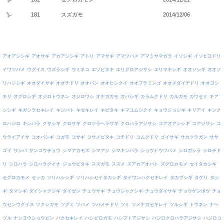
181
スズガモ
2014/12/06
アオアシシギ
アオサギ
アカアシシギ
アトリ
アマサギ
アマツバメ
アマミヤマガラ
イソシギ
イソヒヨドリ
イワツバメ
ウグイス
ウズラシギ
ウミネコ
エゾビタキ
エリグロアジサシ
エリマキシギ
オオジシギ
オオソ
リハシシギ
オオダイサギ
オオチドリ
オオバン
オオヒシクイ
オオフラミンゴ
オオメダイチドリ
オオヨシ
キリ
オグロシギ
オジロトウネン
オジロワシ
オナガガモ
オバシギ
カラムクドリ
カルガモ
カワセミ
キア
シシギ
キガシラセキレイ
キジバト
キセキレイ
キビタキ
キマユムシクイ
キョウジョシギ
キリアイ
キンク
ロハジロ
キンパラ
クサシギ
クロサギ
クロツラヘラサギ
クロハラアジサシ
コアオアシシギ
コアジサシ
コ
ウライアイサ
コオバシギ
コガモ
コサギ
コサメビタキ
コチドリ
コムクドリ
ゴイサギ
サカツラガン
ササ
ゴイ
サシバ
サンコウチョウ
シマアカモズ
シマアジ
シマキンパラ
ショウドウツバメ
シロガシラ
シロチド
リ
シロハラ
シロハラクイナ
ジョウビタキ
スズガモ
スズメ
ズアカアオバト
ズグロカモメ
セイタカシギ
セグロカモメ
セッカ
ソリハシシギ
ソリハシセイタカシギ
タイワンハクセキレイ
タカブシギ
タゲリ
タシ
ギ
タマシギ
ダイシャクシギ
ダイゼン
チュウサギ
チュウシャクシギ
チュウダイサギ
チョウゲンボウ
チョ
ウセンウグイス
ツクシガモ
ツグミ
ツバメ
ツバメチドリ
ツミ
ツメナガセキレイ
ツルシギ
トウネン
ナベ
ヅル
ナンヨウショウビン
ハクセキレイ
ハシビロガモ
ハシブトアジサシ
ハジロクロハラアジサシ
ハジロコ