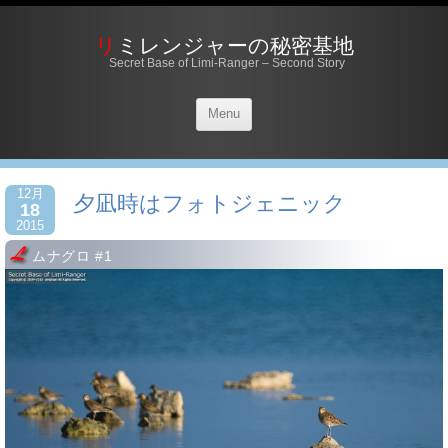
リミレンジャーの秘密基地
Secret Base of Limi-Ranger – Second Story
Menu
12月
夕凪時はフォトジェニック
18
2015
ムナグロ #1