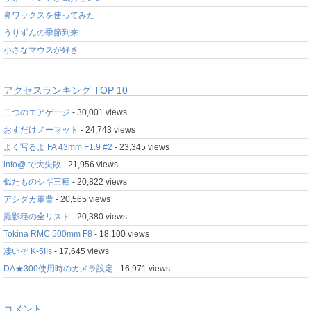
鼻ワックスを使ってみた
うりずんの季節到来
小さなマウスが好き
アクセスランキング TOP 10
二つのエアゲージ
- 30,001 views
おすだけノーマット
- 24,743 views
よく写るよ FA 43mm F1.9 #2
- 23,345 views
info@ で大失敗
- 21,956 views
似たものシギ三種
- 20,822 views
アシダカ軍曹
- 20,565 views
撮影種の全リスト
- 20,380 views
Tokina RMC 500mm F8
- 18,100 views
凄いぞ K-5IIs
- 17,645 views
DA★300使用時のカメラ設定
- 16,971 views
コメント