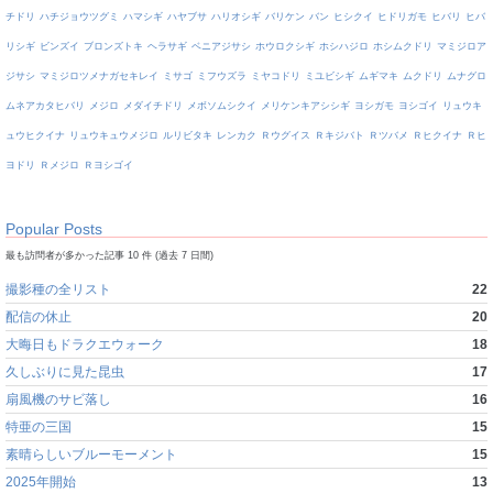
チドリ
ハチジョウツグミ
ハマシギ
ハヤブサ
ハリオシギ
バリケン
バン
ヒシクイ
ヒドリガモ
ヒバリ
ヒバ
リシギ
ビンズイ
ブロンズトキ
ヘラサギ
ベニアジサシ
ホウロクシギ
ホシハジロ
ホシムクドリ
マミジロア
ジサシ
マミジロツメナガセキレイ
ミサゴ
ミフウズラ
ミヤコドリ
ミユビシギ
ムギマキ
ムクドリ
ムナグロ
ムネアカタヒバリ
メジロ
メダイチドリ
メボソムシクイ
メリケンキアシシギ
ヨシガモ
ヨシゴイ
リュウキ
ュウヒクイナ
リュウキュウメジロ
ルリビタキ
レンカク
Ｒウグイス
Ｒキジバト
Ｒツバメ
Ｒヒクイナ
Ｒヒ
ヨドリ
Ｒメジロ
Ｒヨシゴイ
Popular Posts
最も訪問者が多かった記事 10 件 (過去 7 日間)
撮影種の全リスト
22
配信の休止
20
大晦日もドラクエウォーク
18
久しぶりに見た昆虫
17
扇風機のサビ落し
16
特亜の三国
15
素晴らしいブルーモーメント
15
2025年開始
13