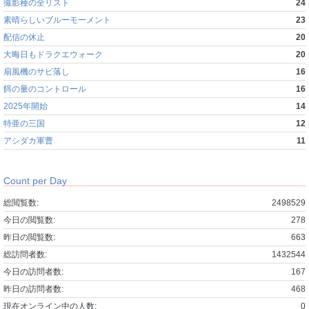
撮影種の全リスト
24
素晴らしいブルーモーメント
23
配信の休止
20
大晦日もドラクエウォーク
20
扇風機のサビ落し
16
餌の量のコントロール
16
2025年開始
14
特亜の三国
12
アシダカ軍曹
11
Count per Day
総閲覧数:
2498529
今日の閲覧数:
278
昨日の閲覧数:
663
総訪問者数:
1432544
今日の訪問者数:
167
昨日の訪問者数:
468
現在オンライン中の人数:
0