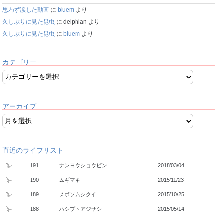
思わず涙した動画
に
bluem
より
久しぶりに見た昆虫
に
delphian
より
久しぶりに見た昆虫
に
bluem
より
カテゴリー
アーカイブ
直近のライフリスト
191
ナンヨウショウビン
2018/03/04
190
ムギマキ
2015/11/23
189
メボソムシクイ
2015/10/25
188
ハシブトアジサシ
2015/05/14