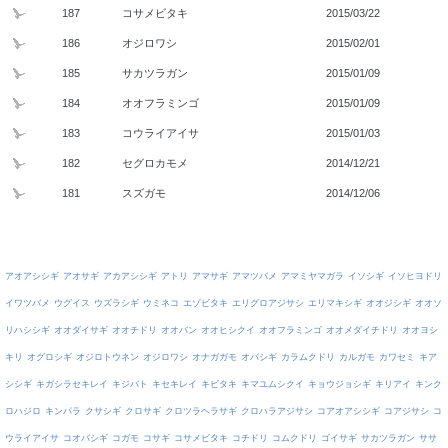
187
コサメビタキ
2015/03/22
186
オジロワシ
2015/02/01
185
サカツラガン
2015/01/09
184
オオフラミンゴ
2015/01/09
183
コウライアイサ
2015/01/03
182
セグロカモメ
2014/12/21
181
スズガモ
2014/12/06
アオアシシギ
アオサギ
アカアシシギ
アトリ
アマサギ
アマツバメ
アマミヤマガラ
イソシギ
イソヒヨドリ
イワツバメ
ウグイス
ウズラシギ
ウミネコ
エゾビタキ
エリグロアジサシ
エリマキシギ
オオジシギ
オオソ
リハシシギ
オオダイサギ
オオチドリ
オオバン
オオヒシクイ
オオフラミンゴ
オオメダイチドリ
オオヨシ
キリ
オグロシギ
オジロトウネン
オジロワシ
オナガガモ
オバシギ
カラムクドリ
カルガモ
カワセミ
キア
シシギ
キガシラセキレイ
キジバト
キセキレイ
キビタキ
キマユムシクイ
キョウジョシギ
キリアイ
キンク
ロハジロ
キンパラ
クサシギ
クロサギ
クロツラヘラサギ
クロハラアジサシ
コアオアシシギ
コアジサシ
コ
ウライアイサ
コオバシギ
コガモ
コサギ
コサメビタキ
コチドリ
コムクドリ
ゴイサギ
サカツラガン
ササ