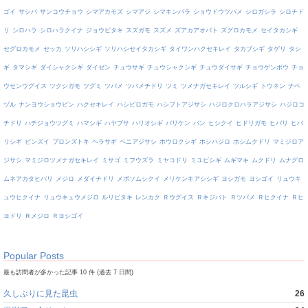
ゴイ
サシバ
サンコウチョウ
シマアカモズ
シマアジ
シマキンパラ
ショウドウツバメ
シロガシラ
シロチド
リ
シロハラ
シロハラクイナ
ジョウビタキ
スズガモ
スズメ
ズアカアオバト
ズグロカモメ
セイタカシギ
セグロカモメ
セッカ
ソリハシシギ
ソリハシセイタカシギ
タイワンハクセキレイ
タカブシギ
タゲリ
タシ
ギ
タマシギ
ダイシャクシギ
ダイゼン
チュウサギ
チュウシャクシギ
チュウダイサギ
チョウゲンボウ
チョ
ウセンウグイス
ツクシガモ
ツグミ
ツバメ
ツバメチドリ
ツミ
ツメナガセキレイ
ツルシギ
トウネン
ナベ
ヅル
ナンヨウショウビン
ハクセキレイ
ハシビロガモ
ハシブトアジサシ
ハジロクロハラアジサシ
ハジロコ
チドリ
ハチジョウツグミ
ハマシギ
ハヤブサ
ハリオシギ
バリケン
バン
ヒシクイ
ヒドリガモ
ヒバリ
ヒバ
リシギ
ビンズイ
ブロンズトキ
ヘラサギ
ベニアジサシ
ホウロクシギ
ホシハジロ
ホシムクドリ
マミジロア
ジサシ
マミジロツメナガセキレイ
ミサゴ
ミフウズラ
ミヤコドリ
ミユビシギ
ムギマキ
ムクドリ
ムナグロ
ムネアカタヒバリ
メジロ
メダイチドリ
メボソムシクイ
メリケンキアシシギ
ヨシガモ
ヨシゴイ
リュウキ
ュウヒクイナ
リュウキュウメジロ
ルリビタキ
レンカク
Ｒウグイス
Ｒキジバト
Ｒツバメ
Ｒヒクイナ
Ｒヒ
ヨドリ
Ｒメジロ
Ｒヨシゴイ
Popular Posts
最も訪問者が多かった記事 10 件 (過去 7 日間)
久しぶりに見た昆虫
26