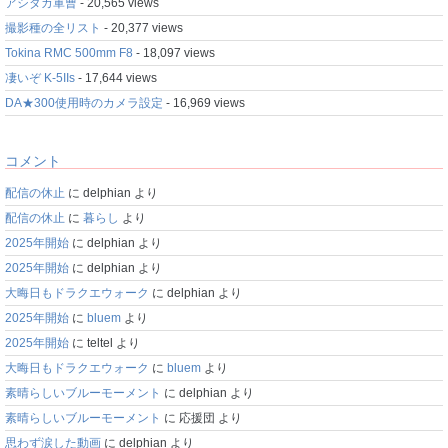
アシダカ軍曹
- 20,565 views
撮影種の全リスト
- 20,377 views
Tokina RMC 500mm F8
- 18,097 views
凄いぞ K-5IIs
- 17,644 views
DA★300使用時のカメラ設定
- 16,969 views
コメント
配信の休止
に
delphian
より
配信の休止
に
暮らし
より
2025年開始
に
delphian
より
2025年開始
に
delphian
より
大晦日もドラクエウォーク
に
delphian
より
2025年開始
に
bluem
より
2025年開始
に
teltel
より
大晦日もドラクエウォーク
に
bluem
より
素晴らしいブルーモーメント
に
delphian
より
素晴らしいブルーモーメント
に
応援団
より
思わず涙した動画
に
delphian
より