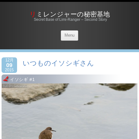
リミレンジャーの秘密基地
Secret Base of Limi-Ranger – Second Story
Menu
12月
いつものイソシギさん
09
2015
イソシギ #1