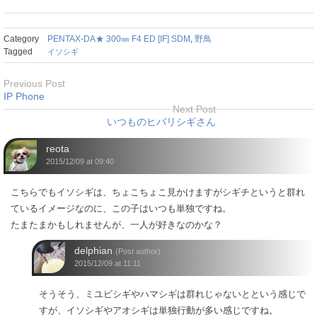
Category
PENTAX-DA★ 300㎜ F4 ED [IF] SDM
,
野鳥
Tagged
イソシギ
Previous Post
IP Phone
Next Post
いつものヒバリシギさん
reota
2015/12/09 at 09:40
こちらでもイソシギは、ちょこちょこ見かけますがシギチというと群れ
ているイメージなのに、この子はいつも単独ですね。
たまたまかもしれませんが、一人が好きなのかな？
delphian
(Post author)
2015/12/09 at 11:11
そうそう、ミユビシギやハマシギは群れじゃないとという感じで
すが、イソシギやアオシギは単独行動が多い感じですね。