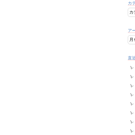
カ
ア
直