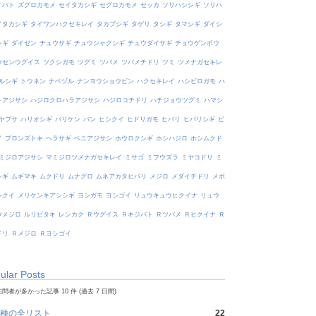
オバト
ズグロカモメ
セイタカシギ
セグロカモメ
セッカ
ソリハシシギ
ソリハ
イタカシギ
タイワンハクセキレイ
タカブシギ
タゲリ
タシギ
タマシギ
ダイシ
シギ
ダイゼン
チュウサギ
チュウシャクシギ
チュウダイサギ
チョウゲンボウ
ウセンウグイス
ツクシガモ
ツグミ
ツバメ
ツバメチドリ
ツミ
ツメナガセキレ
ルシギ
トウネン
ナベヅル
ナンヨウショウビン
ハクセキレイ
ハシビロガモ
ハ
トアジサシ
ハジロクロハラアジサシ
ハジロコチドリ
ハチジョウツグミ
ハマシ
ヤブサ
ハリオシギ
バリケン
バン
ヒシクイ
ヒドリガモ
ヒバリ
ヒバリシギ
ビ
イ
ブロンズトキ
ヘラサギ
ベニアジサシ
ホウロクシギ
ホシハジロ
ホシムクド
ミジロアジサシ
マミジロツメナガセキレイ
ミサゴ
ミフウズラ
ミヤコドリ
ミ
シギ
ムギマキ
ムクドリ
ムナグロ
ムネアカタヒバリ
メジロ
メダイチドリ
メボ
シクイ
メリケンキアシシギ
ヨシガモ
ヨシゴイ
リュウキュウヒクイナ
リュウ
ウメジロ
ルリビタキ
レンカク
Ｒウグイス
Ｒキジバト
Ｒツバメ
Ｒヒクイナ
Ｒ
ドリ
Ｒメジロ
Ｒヨシゴイ
ular Posts
問者が多かった記事 10 件 (過去 7 日間)
種の全リスト
22