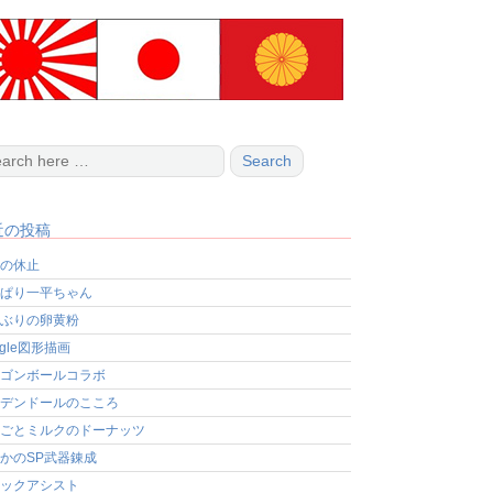
近の投稿
の休止
ぱり一平ちゃん
ぶりの卵黄粉
ogle図形描画
ゴンボールコラボ
デンドールのこころ
ごとミルクのドーナッツ
かのSP武器錬成
ックアシスト