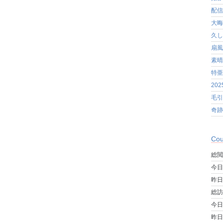
配信
大晦
久し
扇風
素晴
特亜
20
毛引
奇跡
Cou
総閲
今日
昨日
総訪
今日
昨日