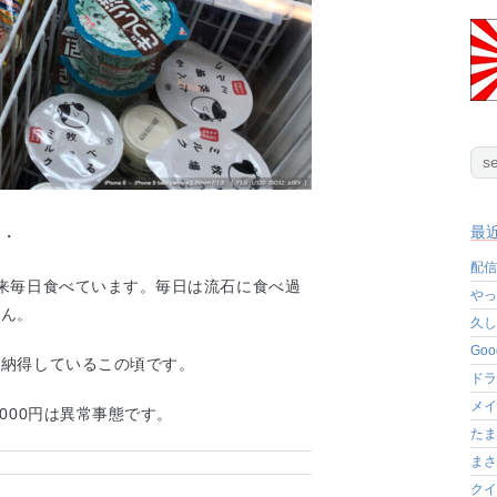
最
・・
配信
来毎日食べています。毎日は流石に食べ過
やっ
せん。
久し
Go
。納得しているこの頃です。
ドラ
メイ
000円は異常事態です。
たま
まさ
クイ