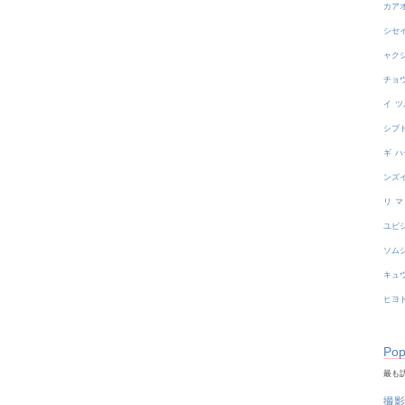
カア
シセ
ャク
チョ
イ
ツ
シブ
ギ
ハ
ンズ
リ
マ
ユビ
ソム
キュ
ヒヨ
Pop
最も訪
撮影