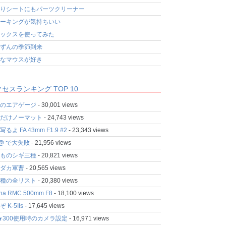
りシートにもパーツクリーナー
ーキングが気持ちいい
ックスを使ってみた
ずんの季節到来
なマウスが好き
セスランキング TOP 10
のエアゲージ
- 30,001 views
だけノーマット
- 24,743 views
るよ FA 43mm F1.9 #2
- 23,343 views
fo@ で大失敗
- 21,956 views
ものシギ三種
- 20,821 views
ダカ軍曹
- 20,565 views
種の全リスト
- 20,380 views
ina RMC 500mm F8
- 18,100 views
 K-5IIs
- 17,645 views
★300使用時のカメラ設定
- 16,971 views