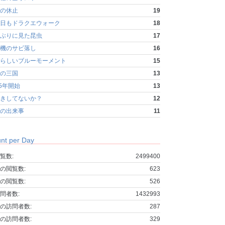
の休止
19
日もドラクエウォーク
18
ぶりに見た昆虫
17
機のサビ落し
16
らしいブルーモーメント
15
の三国
13
25年開始
13
きしてないか？
12
の出来事
11
nt per Day
覧数:
2499400
の閲覧数:
623
の閲覧数:
526
問者数:
1432993
の訪問者数:
287
の訪問者数:
329