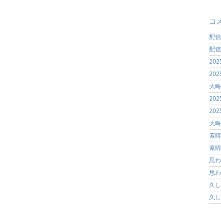
コ
配信
配信
20
20
大晦
20
20
大晦
素晴
素晴
思わ
思わ
久し
久し