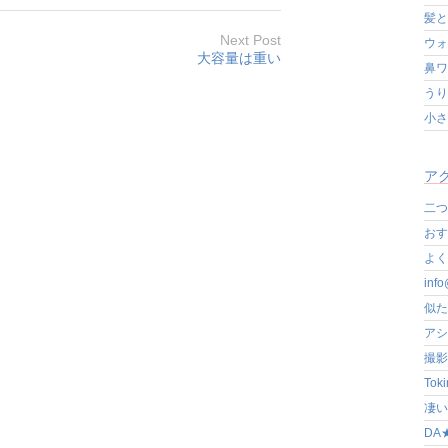
髪と
Next Post
ウォ
大容量は重い
鼻ワ
うり
小さ
アク
二つ
おす
よく写
in
似た
アシ
撮影
Tok
凄いぞ
DA