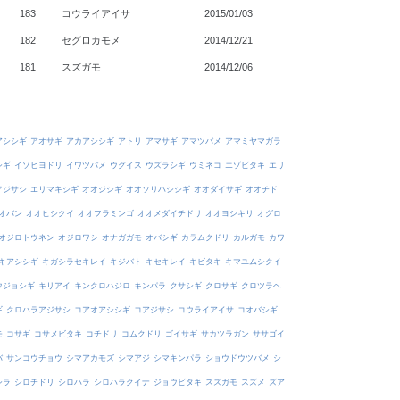
183
コウライアイサ
2015/01/03
182
セグロカモメ
2014/12/21
181
スズガモ
2014/12/06
アシシギ
アオサギ
アカアシシギ
アトリ
アマサギ
アマツバメ
アマミヤマガラ
シギ
イソヒヨドリ
イワツバメ
ウグイス
ウズラシギ
ウミネコ
エゾビタキ
エリ
アジサシ
エリマキシギ
オオジシギ
オオソリハシシギ
オオダイサギ
オオチド
オバン
オオヒシクイ
オオフラミンゴ
オオメダイチドリ
オオヨシキリ
オグロ
オジロトウネン
オジロワシ
オナガガモ
オバシギ
カラムクドリ
カルガモ
カワ
キアシシギ
キガシラセキレイ
キジバト
キセキレイ
キビタキ
キマユムシクイ
ウジョシギ
キリアイ
キンクロハジロ
キンパラ
クサシギ
クロサギ
クロツラヘ
ギ
クロハラアジサシ
コアオアシシギ
コアジサシ
コウライアイサ
コオバシギ
モ
コサギ
コサメビタキ
コチドリ
コムクドリ
ゴイサギ
サカツラガン
ササゴイ
バ
サンコウチョウ
シマアカモズ
シマアジ
シマキンパラ
ショウドウツバメ
シ
シラ
シロチドリ
シロハラ
シロハラクイナ
ジョウビタキ
スズガモ
スズメ
ズア