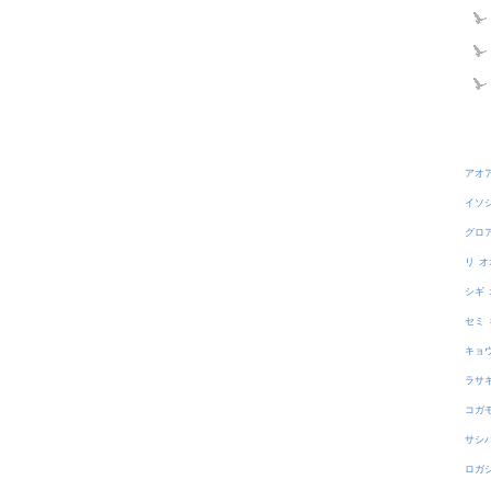
アオ
イソ
グロ
リ
オ
シギ
セミ
キョ
ラサ
コガ
サシ
ロガ