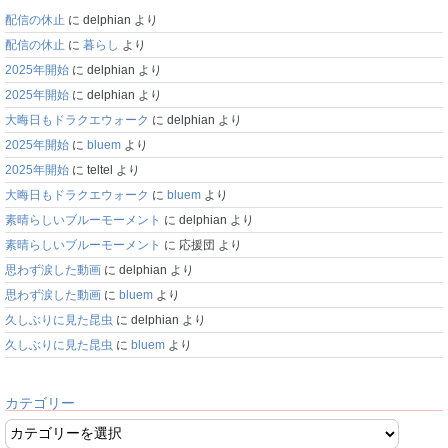
配信の休止
に
delphian
より
配信の休止
に
暮らし
より
2025年開始
に
delphian
より
2025年開始
に
delphian
より
大晦日もドラクエウォーク
に
delphian
より
2025年開始
に
bluem
より
2025年開始
に
teltel
より
大晦日もドラクエウォーク
に
bluem
より
素晴らしいブルーモーメント
に
delphian
より
素晴らしいブルーモーメント
に
応援団
より
思わず涙した動画
に
delphian
より
思わず涙した動画
に
bluem
より
久しぶりに見た昆虫
に
delphian
より
久しぶりに見た昆虫
に
bluem
より
カテゴリー