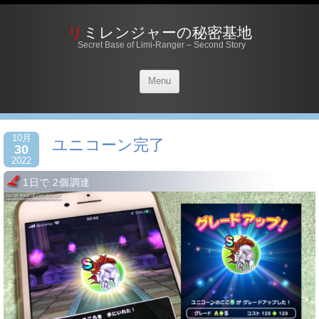
リミレンジャーの秘密基地
Secret Base of Limi-Ranger – Second Story
Menu
10月
ユニコーン完了
30
2022
1日で 2個調達