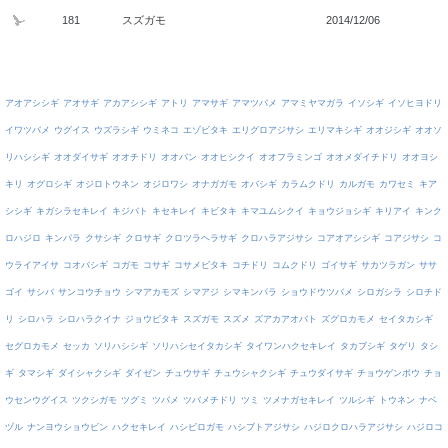
181
スズガモ
2014/12/06
アオアシシギ
アオサギ
アカアシシギ
アトリ
アマサギ
アマツバメ
アマミヤマガラ
イソシギ
イソヒヨドリ
イワツバメ
ウグイス
ウズラシギ
ウミネコ
エゾビタキ
エリグロアジサシ
エリマキシギ
オオジシギ
オオソ
リハシシギ
オオダイサギ
オオチドリ
オオバン
オオヒシクイ
オオフラミンゴ
オオメダイチドリ
オオヨシ
キリ
オグロシギ
オジロトウネン
オジロワシ
オナガガモ
オバシギ
カラムクドリ
カルガモ
カワセミ
キア
シシギ
キガシラセキレイ
キジバト
キセキレイ
キビタキ
キマユムシクイ
キョウジョシギ
キリアイ
キンク
ロハジロ
キンパラ
クサシギ
クロサギ
クロツラヘラサギ
クロハラアジサシ
コアオアシシギ
コアジサシ
コ
ウライアイサ
コオバシギ
コガモ
コサギ
コサメビタキ
コチドリ
コムクドリ
ゴイサギ
サカツラガン
ササ
ゴイ
サシバ
サンコウチョウ
シマアカモズ
シマアジ
シマキンパラ
ショウドウツバメ
シロガシラ
シロチド
リ
シロハラ
シロハラクイナ
ジョウビタキ
スズガモ
スズメ
ズアカアオバト
ズグロカモメ
セイタカシギ
セグロカモメ
セッカ
ソリハシシギ
ソリハシセイタカシギ
タイワンハクセキレイ
タカブシギ
タゲリ
タシ
ギ
タマシギ
ダイシャクシギ
ダイゼン
チュウサギ
チュウシャクシギ
チュウダイサギ
チョウゲンボウ
チョ
ウセンウグイス
ツクシガモ
ツグミ
ツバメ
ツバメチドリ
ツミ
ツメナガセキレイ
ツルシギ
トウネン
ナベ
ヅル
ナンヨウショウビン
ハクセキレイ
ハシビロガモ
ハシブトアジサシ
ハジロクロハラアジサシ
ハジロコ