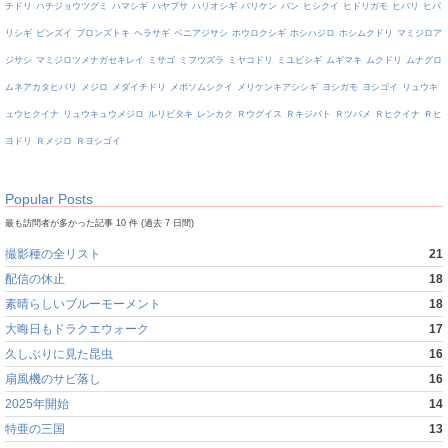
チドリ
ハチジョウツグミ
ハマシギ
ハヤブサ
ハリオシギ
バリケン
バン
ヒシクイ
ヒドリガモ
ヒバリ
ヒバ
リシギ
ビンズイ
ブロンズトキ
ヘラサギ
ベニアジサシ
ホウロクシギ
ホシハジロ
ホシムクドリ
マミジロア
ジサシ
マミジロツメナガセキレイ
ミサゴ
ミフウズラ
ミヤコドリ
ミユビシギ
ムギマキ
ムクドリ
ムナグロ
ムネアカタヒバリ
メジロ
メダイチドリ
メボソムシクイ
メリケンキアシシギ
ヨシガモ
ヨシゴイ
リュウキ
ュウヒクイナ
リュウキュウメジロ
ルリビタキ
レンカク
Ｒウグイス
Ｒキジバト
Ｒツバメ
Ｒヒクイナ
Ｒヒ
ヨドリ
Ｒメジロ
Ｒヨシゴイ
Popular Posts
最も訪問者が多かった記事 10 件 (過去 7 日間)
撮影種の全リスト
21
配信の休止
18
素晴らしいブルーモーメント
18
大晦日もドラクエウォーク
17
久しぶりに見た昆虫
16
扇風機のサビ落し
16
2025年開始
14
特亜の三国
13