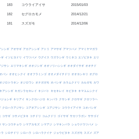
183
コウライアイサ
2015/01/03
182
セグロカモメ
2014/12/21
181
スズガモ
2014/12/06
アシシギ
アオサギ
アカアシシギ
アトリ
アマサギ
アマツバメ
アマミヤマガラ
シギ
イソヒヨドリ
イワツバメ
ウグイス
ウズラシギ
ウミネコ
エゾビタキ
エリ
アジサシ
エリマキシギ
オオジシギ
オオソリハシシギ
オオダイサギ
オオチド
オバン
オオヒシクイ
オオフラミンゴ
オオメダイチドリ
オオヨシキリ
オグロ
オジロトウネン
オジロワシ
オナガガモ
オバシギ
カラムクドリ
カルガモ
カワ
キアシシギ
キガシラセキレイ
キジバト
キセキレイ
キビタキ
キマユムシクイ
ウジョシギ
キリアイ
キンクロハジロ
キンパラ
クサシギ
クロサギ
クロツラヘ
ギ
クロハラアジサシ
コアオアシシギ
コアジサシ
コウライアイサ
コオバシギ
モ
コサギ
コサメビタキ
コチドリ
コムクドリ
ゴイサギ
サカツラガン
ササゴイ
バ
サンコウチョウ
シマアカモズ
シマアジ
シマキンパラ
ショウドウツバメ
シ
シラ
シロチドリ
シロハラ
シロハラクイナ
ジョウビタキ
スズガモ
スズメ
ズア