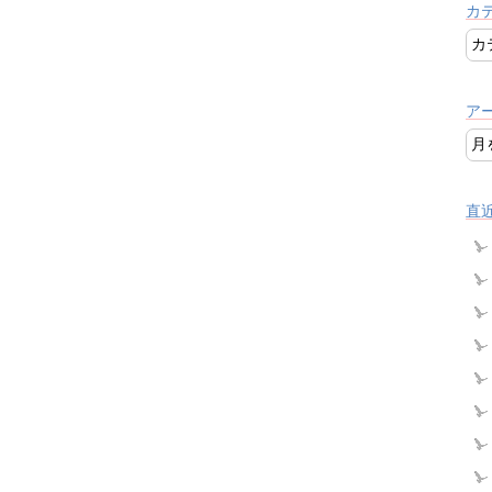
カ
ア
直