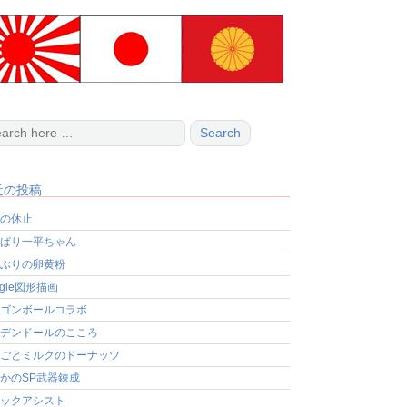
近の投稿
の休止
ぱり一平ちゃん
ぶりの卵黄粉
ogle図形描画
ゴンボールコラボ
デンドールのこころ
ごとミルクのドーナッツ
かのSP武器錬成
ックアシスト