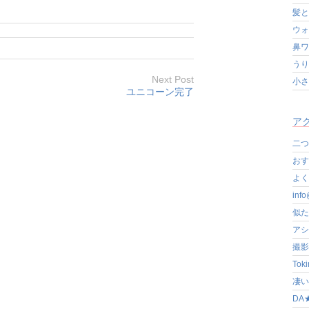
髪と
ウォ
鼻ワ
うり
Next Post
小さ
ユニコーン完了
アク
二つ
おす
よく写
in
似た
アシ
撮影
Tok
凄いぞ
DA