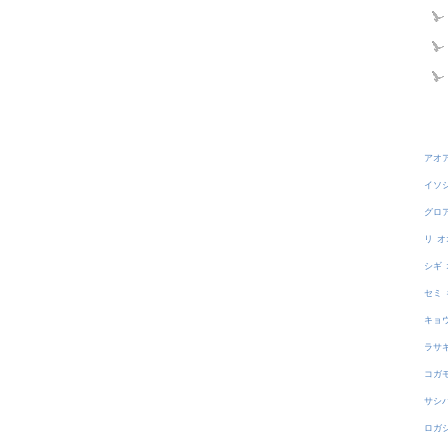
アオ
イソ
グロ
リ
オ
シギ
セミ
キョ
ラサ
コガ
サシ
ロガ