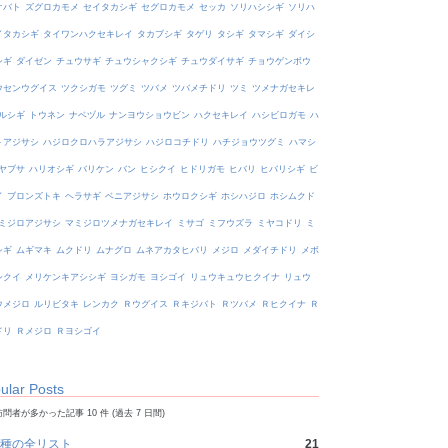
オバト
ズグロカモメ
セイタカシギ
セグロカモメ
セッカ
ソリハシシギ
ソリハ
イタカシギ
タイワンハクセキレイ
タカブシギ
タゲリ
タシギ
タマシギ
ダイシ
シギ
ダイゼン
チュウサギ
チュウシャクシギ
チュウダイサギ
チョウゲンボウ
ウセンウグイス
ツクシガモ
ツグミ
ツバメ
ツバメチドリ
ツミ
ツメナガセキレ
ルシギ
トウネン
ナベヅル
ナンヨウショウビン
ハクセキレイ
ハシビロガモ
ハ
トアジサシ
ハジロクロハラアジサシ
ハジロコチドリ
ハチジョウツグミ
ハマシ
ヤブサ
ハリオシギ
バリケン
バン
ヒシクイ
ヒドリガモ
ヒバリ
ヒバリシギ
ビ
イ
ブロンズトキ
ヘラサギ
ベニアジサシ
ホウロクシギ
ホシハジロ
ホシムクド
ミジロアジサシ
マミジロツメナガセキレイ
ミサゴ
ミフウズラ
ミヤコドリ
ミ
シギ
ムギマキ
ムクドリ
ムナグロ
ムネアカタヒバリ
メジロ
メダイチドリ
メボ
シクイ
メリケンキアシシギ
ヨシガモ
ヨシゴイ
リュウキュウヒクイナ
リュウ
ウメジロ
ルリビタキ
レンカク
Ｒウグイス
Ｒキジバト
Ｒツバメ
Ｒヒクイナ
Ｒ
ドリ
Ｒメジロ
Ｒヨシゴイ
ular Posts
問者が多かった記事 10 件 (過去 7 日間)
種の全リスト
21