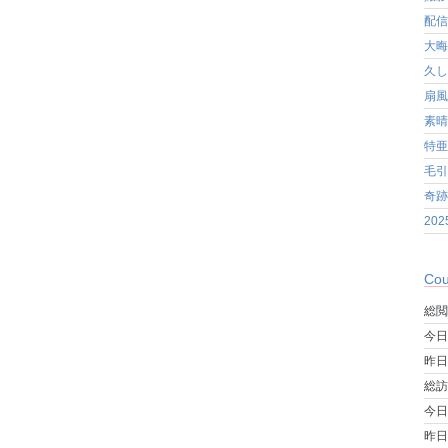
配信
大晦
久し
扇風
素晴
特亜
毛引
奇跡
20
Cou
総閲
今日
昨日
総訪
今日
昨日