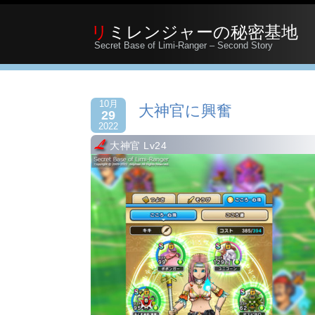
リミレンジャーの秘密基地
Secret Base of Limi-Ranger – Second Story
10月
大神官に興奮
29
2022
大神官 Lv24