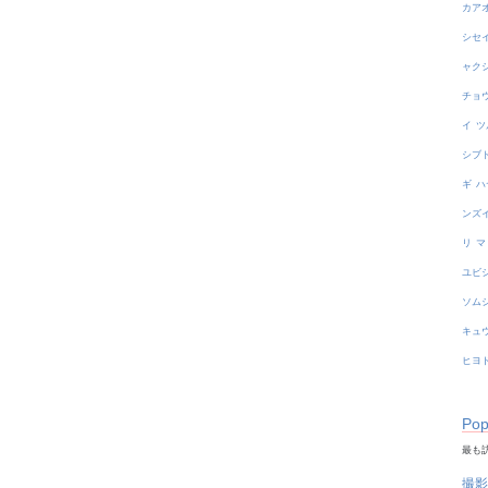
カア
シセ
ャク
チョ
イ
ツ
シブ
ギ
ハ
ンズ
リ
マ
ユビ
ソム
キュ
ヒヨ
Pop
最も訪
撮影