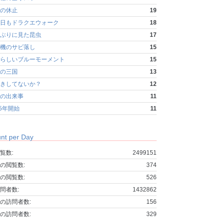
の休止
19
日もドラクエウォーク
18
ぶりに見た昆虫
17
機のサビ落し
15
らしいブルーモーメント
15
の三国
13
きしてないか？
12
の出来事
11
25年開始
11
nt per Day
覧数:
2499151
の閲覧数:
374
の閲覧数:
526
問者数:
1432862
の訪問者数:
156
の訪問者数:
329