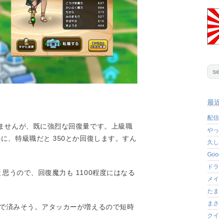
最
配信
いませんが、既に強烈な回復量です。上級職
やっ
のに、特級職だと 350とか回復します。すん
久し
Go
ドラ
思うので、回復魔力も 1100程度にはなる
メイ
たま
まさ
名で済みそう。アタッカーが増えるので短時
クイ