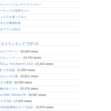
りシートにもパーツクリーナー
ーキングが気持ちいい
ックスを使ってみた
ずんの季節到来
なマウスが好き
セスランキング TOP 10
のエアゲージ
- 30,000 views
だけノーマット
- 24,743 views
るよ FA 43mm F1.9 #2
- 23,343 views
fo@ で大失敗
- 21,955 views
ものシギ三種
- 20,821 views
ダカ軍曹
- 20,565 views
種の全リスト
- 20,379 views
ina RMC 500mm F8
- 18,097 views
 K-5IIs
- 17,645 views
★300使用時のカメラ設定
- 16,970 views