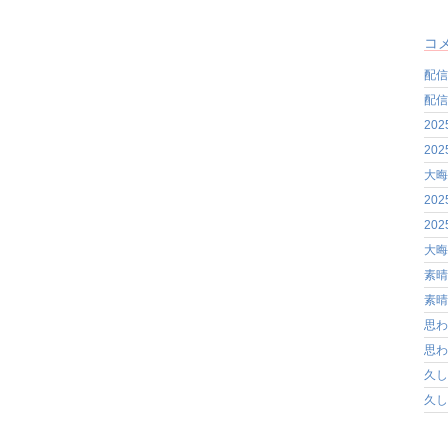
コ
配信
配信
20
20
大晦
20
20
大晦
素晴
素晴
思わ
思わ
久し
久し