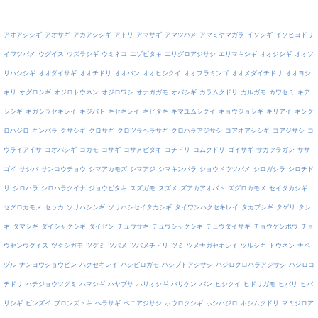
アオアシシギ
アオサギ
アカアシシギ
アトリ
アマサギ
アマツバメ
アマミヤマガラ
イソシギ
イソヒヨドリ
イワツバメ
ウグイス
ウズラシギ
ウミネコ
エゾビタキ
エリグロアジサシ
エリマキシギ
オオジシギ
オオソ
リハシシギ
オオダイサギ
オオチドリ
オオバン
オオヒシクイ
オオフラミンゴ
オオメダイチドリ
オオヨシ
キリ
オグロシギ
オジロトウネン
オジロワシ
オナガガモ
オバシギ
カラムクドリ
カルガモ
カワセミ
キア
シシギ
キガシラセキレイ
キジバト
キセキレイ
キビタキ
キマユムシクイ
キョウジョシギ
キリアイ
キンク
ロハジロ
キンパラ
クサシギ
クロサギ
クロツラヘラサギ
クロハラアジサシ
コアオアシシギ
コアジサシ
コ
ウライアイサ
コオバシギ
コガモ
コサギ
コサメビタキ
コチドリ
コムクドリ
ゴイサギ
サカツラガン
ササ
ゴイ
サシバ
サンコウチョウ
シマアカモズ
シマアジ
シマキンパラ
ショウドウツバメ
シロガシラ
シロチド
リ
シロハラ
シロハラクイナ
ジョウビタキ
スズガモ
スズメ
ズアカアオバト
ズグロカモメ
セイタカシギ
セグロカモメ
セッカ
ソリハシシギ
ソリハシセイタカシギ
タイワンハクセキレイ
タカブシギ
タゲリ
タシ
ギ
タマシギ
ダイシャクシギ
ダイゼン
チュウサギ
チュウシャクシギ
チュウダイサギ
チョウゲンボウ
チョ
ウセンウグイス
ツクシガモ
ツグミ
ツバメ
ツバメチドリ
ツミ
ツメナガセキレイ
ツルシギ
トウネン
ナベ
ヅル
ナンヨウショウビン
ハクセキレイ
ハシビロガモ
ハシブトアジサシ
ハジロクロハラアジサシ
ハジロコ
チドリ
ハチジョウツグミ
ハマシギ
ハヤブサ
ハリオシギ
バリケン
バン
ヒシクイ
ヒドリガモ
ヒバリ
ヒバ
リシギ
ビンズイ
ブロンズトキ
ヘラサギ
ベニアジサシ
ホウロクシギ
ホシハジロ
ホシムクドリ
マミジロア