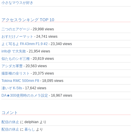
小さなマウスが好き
アクセスランキング TOP 10
二つのエアゲージ
- 29,998 views
おすだけノーマット
- 24,741 views
よく写るよ FA 43mm F1.9 #2
- 23,340 views
info@ で大失敗
- 21,954 views
似たものシギ三種
- 20,819 views
アシダカ軍曹
- 20,563 views
撮影種の全リスト
- 20,375 views
Tokina RMC 500mm F8
- 18,095 views
凄いぞ K-5IIs
- 17,642 views
DA★300使用時のカメラ設定
- 16,967 views
コメント
配信の休止
に
delphian
より
配信の休止
に
暮らし
より