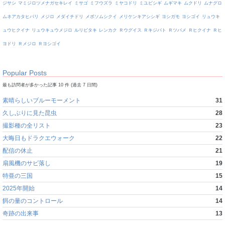
ジサシ
マミジロツメナガセキレイ
ミサゴ
ミフウズラ
ミヤコドリ
ミユビシギ
ムギマキ
ムクドリ
ムナグロ
ムネアカタヒバリ
メジロ
メダイチドリ
メボソムシクイ
メリケンキアシシギ
ヨシガモ
ヨシゴイ
リュウキ
ュウヒクイナ
リュウキュウメジロ
ルリビタキ
レンカク
Ｒウグイス
Ｒキジバト
Ｒツバメ
Ｒヒクイナ
Ｒヒ
ヨドリ
Ｒメジロ
Ｒヨシゴイ
Popular Posts
最も訪問者が多かった記事 10 件 (過去 7 日間)
素晴らしいブルーモーメント
31
久しぶりに見た昆虫
28
撮影種の全リスト
23
大晦日もドラクエウォーク
22
配信の休止
21
扇風機のサビ落し
19
特亜の三国
15
2025年開始
14
餌の量のコントロール
14
奇跡の出来事
13