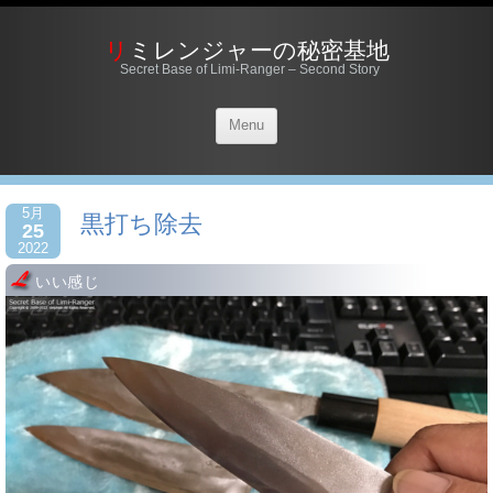
リミレンジャーの秘密基地
Secret Base of Limi-Ranger – Second Story
Menu
5月
黒打ち除去
25
2022
いい感じ