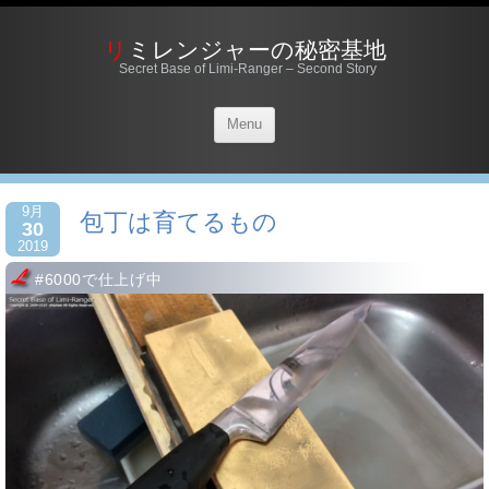
リミレンジャーの秘密基地
Secret Base of Limi-Ranger – Second Story
Menu
9月
包丁は育てるもの
30
2019
#6000で仕上げ中