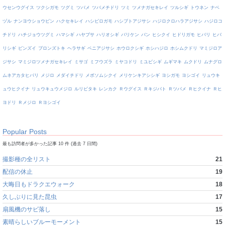
ウセンウグイス
ツクシガモ
ツグミ
ツバメ
ツバメチドリ
ツミ
ツメナガセキレイ
ツルシギ
トウネン
ナベ
ヅル
ナンヨウショウビン
ハクセキレイ
ハシビロガモ
ハシブトアジサシ
ハジロクロハラアジサシ
ハジロコ
チドリ
ハチジョウツグミ
ハマシギ
ハヤブサ
ハリオシギ
バリケン
バン
ヒシクイ
ヒドリガモ
ヒバリ
ヒバ
リシギ
ビンズイ
ブロンズトキ
ヘラサギ
ベニアジサシ
ホウロクシギ
ホシハジロ
ホシムクドリ
マミジロア
ジサシ
マミジロツメナガセキレイ
ミサゴ
ミフウズラ
ミヤコドリ
ミユビシギ
ムギマキ
ムクドリ
ムナグロ
ムネアカタヒバリ
メジロ
メダイチドリ
メボソムシクイ
メリケンキアシシギ
ヨシガモ
ヨシゴイ
リュウキ
ュウヒクイナ
リュウキュウメジロ
ルリビタキ
レンカク
Ｒウグイス
Ｒキジバト
Ｒツバメ
Ｒヒクイナ
Ｒヒ
ヨドリ
Ｒメジロ
Ｒヨシゴイ
Popular Posts
最も訪問者が多かった記事 10 件 (過去 7 日間)
撮影種の全リスト
21
配信の休止
19
大晦日もドラクエウォーク
18
久しぶりに見た昆虫
17
扇風機のサビ落し
15
素晴らしいブルーモーメント
15