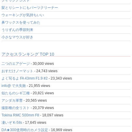
クイックアシスト
髪とりシートにもパーツクリーナー
ウォーキングが気持ちいい
鼻ワックスを使ってみた
うりずんの季節到来
小さなマウスが好き
アクセスランキング TOP 10
二つのエアゲージ
- 30,000 views
おすだけノーマット
- 24,743 views
よく写るよ FA 43mm F1.9 #2
- 23,343 views
info@ で大失敗
- 21,955 views
似たものシギ三種
- 20,821 views
アシダカ軍曹
- 20,565 views
撮影種の全リスト
- 20,379 views
Tokina RMC 500mm F8
- 18,097 views
凄いぞ K-5IIs
- 17,645 views
DA★300使用時のカメラ設定
- 16,969 views