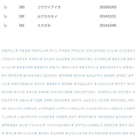
183
コウライアイサ
2015/01/03
182
セグロカモメ
2014/12/21
181
スズガモ
2014/12/06
アオアシシギ
アオサギ
アカアシシギ
アトリ
アマサギ
アマツバメ
アマミヤマガラ
イソシギ
イソヒヨドリ
イワツバメ
ウグイス
ウズラシギ
ウミネコ
エゾビタキ
エリグロアジサシ
エリマキシギ
オオジシギ
オオソ
リハシシギ
オオダイサギ
オオチドリ
オオバン
オオヒシクイ
オオフラミンゴ
オオメダイチドリ
オオヨシ
キリ
オグロシギ
オジロトウネン
オジロワシ
オナガガモ
オバシギ
カラムクドリ
カルガモ
カワセミ
キア
シシギ
キガシラセキレイ
キジバト
キセキレイ
キビタキ
キマユムシクイ
キョウジョシギ
キリアイ
キンク
ロハジロ
キンパラ
クサシギ
クロサギ
クロツラヘラサギ
クロハラアジサシ
コアオアシシギ
コアジサシ
コ
ウライアイサ
コオバシギ
コガモ
コサギ
コサメビタキ
コチドリ
コムクドリ
ゴイサギ
サカツラガン
ササ
ゴイ
サシバ
サンコウチョウ
シマアカモズ
シマアジ
シマキンパラ
ショウドウツバメ
シロガシラ
シロチド
リ
シロハラ
シロハラクイナ
ジョウビタキ
スズガモ
スズメ
ズアカアオバト
ズグロカモメ
セイタカシギ
セグロカモメ
セッカ
ソリハシシギ
ソリハシセイタカシギ
タイワンハクセキレイ
タカブシギ
タゲリ
タシ
ギ
タマシギ
ダイシャクシギ
ダイゼン
チュウサギ
チュウシャクシギ
チュウダイサギ
チョウゲンボウ
チョ