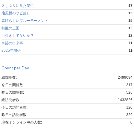
久しぶりに見た昆虫
17
扇風機のサビ落し
15
素晴らしいブルーモーメント
15
特亜の三国
13
毛引きしてないか？
12
奇跡の出来事
11
2025年開始
11
Count per Day
総閲覧数:
2499094
今日の閲覧数:
317
昨日の閲覧数:
526
総訪問者数:
1432826
今日の訪問者数:
120
昨日の訪問者数:
329
現在オンライン中の人数:
0