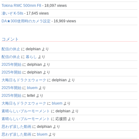
Tokina RMC 500mm F8
- 18,097 views
凄いぞ K-5IIs
- 17,645 views
DA★300使用時のカメラ設定
- 16,969 views
コメント
配信の休止
に
delphian
より
配信の休止
に
暮らし
より
2025年開始
に
delphian
より
2025年開始
に
delphian
より
大晦日もドラクエウォーク
に
delphian
より
2025年開始
に
bluem
より
2025年開始
に
teltel
より
大晦日もドラクエウォーク
に
bluem
より
素晴らしいブルーモーメント
に
delphian
より
素晴らしいブルーモーメント
に
応援団
より
思わず涙した動画
に
delphian
より
思わず涙した動画
に
bluem
より