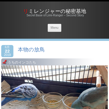
リミレンジャーの秘密基地
Secret Base of Limi-Ranger – Second Story
Menu
6月
本物の放鳥
22
2019
うちのインコたち