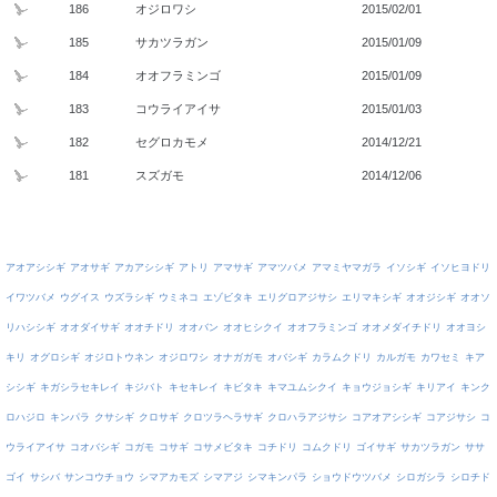
186
オジロワシ
2015/02/01
185
サカツラガン
2015/01/09
184
オオフラミンゴ
2015/01/09
183
コウライアイサ
2015/01/03
182
セグロカモメ
2014/12/21
181
スズガモ
2014/12/06
アオアシシギ
アオサギ
アカアシシギ
アトリ
アマサギ
アマツバメ
アマミヤマガラ
イソシギ
イソヒヨドリ
イワツバメ
ウグイス
ウズラシギ
ウミネコ
エゾビタキ
エリグロアジサシ
エリマキシギ
オオジシギ
オオソ
リハシシギ
オオダイサギ
オオチドリ
オオバン
オオヒシクイ
オオフラミンゴ
オオメダイチドリ
オオヨシ
キリ
オグロシギ
オジロトウネン
オジロワシ
オナガガモ
オバシギ
カラムクドリ
カルガモ
カワセミ
キア
シシギ
キガシラセキレイ
キジバト
キセキレイ
キビタキ
キマユムシクイ
キョウジョシギ
キリアイ
キンク
ロハジロ
キンパラ
クサシギ
クロサギ
クロツラヘラサギ
クロハラアジサシ
コアオアシシギ
コアジサシ
コ
ウライアイサ
コオバシギ
コガモ
コサギ
コサメビタキ
コチドリ
コムクドリ
ゴイサギ
サカツラガン
ササ
ゴイ
サシバ
サンコウチョウ
シマアカモズ
シマアジ
シマキンパラ
ショウドウツバメ
シロガシラ
シロチド