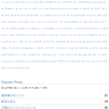
リ
シロハラ
シロハラクイナ
ジョウビタキ
スズガモ
スズメ
ズアカアオバト
ズグロカモメ
セイタカシギ
セグロカモメ
セッカ
ソリハシシギ
ソリハシセイタカシギ
タイワンハクセキレイ
タカブシギ
タゲリ
タシ
ギ
タマシギ
ダイシャクシギ
ダイゼン
チュウサギ
チュウシャクシギ
チュウダイサギ
チョウゲンボウ
チョ
ウセンウグイス
ツクシガモ
ツグミ
ツバメ
ツバメチドリ
ツミ
ツメナガセキレイ
ツルシギ
トウネン
ナベ
ヅル
ナンヨウショウビン
ハクセキレイ
ハシビロガモ
ハシブトアジサシ
ハジロクロハラアジサシ
ハジロコ
チドリ
ハチジョウツグミ
ハマシギ
ハヤブサ
ハリオシギ
バリケン
バン
ヒシクイ
ヒドリガモ
ヒバリ
ヒバ
リシギ
ビンズイ
ブロンズトキ
ヘラサギ
ベニアジサシ
ホウロクシギ
ホシハジロ
ホシムクドリ
マミジロア
ジサシ
マミジロツメナガセキレイ
ミサゴ
ミフウズラ
ミヤコドリ
ミユビシギ
ムギマキ
ムクドリ
ムナグロ
ムネアカタヒバリ
メジロ
メダイチドリ
メボソムシクイ
メリケンキアシシギ
ヨシガモ
ヨシゴイ
リュウキ
ュウヒクイナ
リュウキュウメジロ
ルリビタキ
レンカク
Ｒウグイス
Ｒキジバト
Ｒツバメ
Ｒヒクイナ
Ｒヒ
ヨドリ
Ｒメジロ
Ｒヨシゴイ
Popular Posts
最も訪問者が多かった記事 10 件 (過去 7 日間)
撮影種の全リスト
21
配信の休止
19
大晦日もドラクエウォーク
18