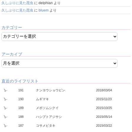
久しぶりに見た昆虫
に
delphian
より
久しぶりに見た昆虫
に
bluem
より
カテゴリー
アーカイブ
直近のライフリスト
191
ナンヨウショウビン
2018/03/04
190
ムギマキ
2015/11/23
189
メボソムシクイ
2015/10/25
188
ハシブトアジサシ
2015/05/14
187
コサメビタキ
2015/03/22