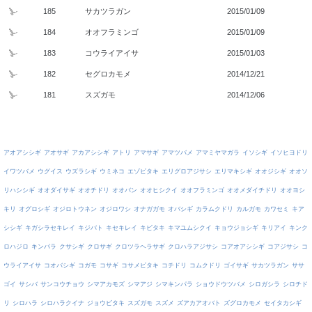
185
サカツラガン
2015/01/09
184
オオフラミンゴ
2015/01/09
183
コウライアイサ
2015/01/03
182
セグロカモメ
2014/12/21
181
スズガモ
2014/12/06
アオアシシギ
アオサギ
アカアシシギ
アトリ
アマサギ
アマツバメ
アマミヤマガラ
イソシギ
イソヒヨドリ
イワツバメ
ウグイス
ウズラシギ
ウミネコ
エゾビタキ
エリグロアジサシ
エリマキシギ
オオジシギ
オオソ
リハシシギ
オオダイサギ
オオチドリ
オオバン
オオヒシクイ
オオフラミンゴ
オオメダイチドリ
オオヨシ
キリ
オグロシギ
オジロトウネン
オジロワシ
オナガガモ
オバシギ
カラムクドリ
カルガモ
カワセミ
キア
シシギ
キガシラセキレイ
キジバト
キセキレイ
キビタキ
キマユムシクイ
キョウジョシギ
キリアイ
キンク
ロハジロ
キンパラ
クサシギ
クロサギ
クロツラヘラサギ
クロハラアジサシ
コアオアシシギ
コアジサシ
コ
ウライアイサ
コオバシギ
コガモ
コサギ
コサメビタキ
コチドリ
コムクドリ
ゴイサギ
サカツラガン
ササ
ゴイ
サシバ
サンコウチョウ
シマアカモズ
シマアジ
シマキンパラ
ショウドウツバメ
シロガシラ
シロチド
リ
シロハラ
シロハラクイナ
ジョウビタキ
スズガモ
スズメ
ズアカアオバト
ズグロカモメ
セイタカシギ