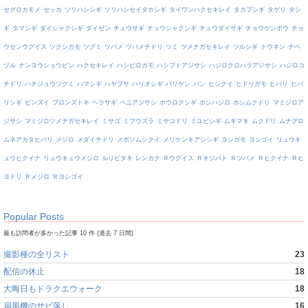
セグロカモメ
セッカ
ソリハシシギ
ソリハシセイタカシギ
タイワンハクセキレイ
タカブシギ
タゲリ
タシ
ギ
タマシギ
ダイシャクシギ
ダイゼン
チュウサギ
チュウシャクシギ
チュウダイサギ
チョウゲンボウ
チョ
ウセンウグイス
ツクシガモ
ツグミ
ツバメ
ツバメチドリ
ツミ
ツメナガセキレイ
ツルシギ
トウネン
ナベ
ヅル
ナンヨウショウビン
ハクセキレイ
ハシビロガモ
ハシブトアジサシ
ハジロクロハラアジサシ
ハジロコ
チドリ
ハチジョウツグミ
ハマシギ
ハヤブサ
ハリオシギ
バリケン
バン
ヒシクイ
ヒドリガモ
ヒバリ
ヒバ
リシギ
ビンズイ
ブロンズトキ
ヘラサギ
ベニアジサシ
ホウロクシギ
ホシハジロ
ホシムクドリ
マミジロア
ジサシ
マミジロツメナガセキレイ
ミサゴ
ミフウズラ
ミヤコドリ
ミユビシギ
ムギマキ
ムクドリ
ムナグロ
ムネアカタヒバリ
メジロ
メダイチドリ
メボソムシクイ
メリケンキアシシギ
ヨシガモ
ヨシゴイ
リュウキ
ュウヒクイナ
リュウキュウメジロ
ルリビタキ
レンカク
Ｒウグイス
Ｒキジバト
Ｒツバメ
Ｒヒクイナ
Ｒヒ
ヨドリ
Ｒメジロ
Ｒヨシゴイ
Popular Posts
最も訪問者が多かった記事 10 件 (過去 7 日間)
撮影種の全リスト
23
配信の休止
18
大晦日もドラクエウォーク
18
扇風機のサビ落し
16