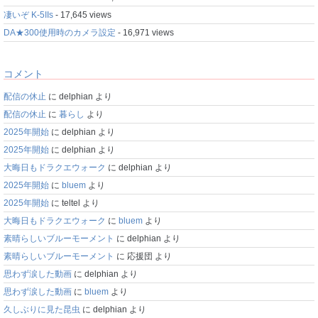
凄いぞ K-5IIs
- 17,645 views
DA★300使用時のカメラ設定
- 16,971 views
コメント
配信の休止
に
delphian
より
配信の休止
に
暮らし
より
2025年開始
に
delphian
より
2025年開始
に
delphian
より
大晦日もドラクエウォーク
に
delphian
より
2025年開始
に
bluem
より
2025年開始
に
teltel
より
大晦日もドラクエウォーク
に
bluem
より
素晴らしいブルーモーメント
に
delphian
より
素晴らしいブルーモーメント
に
応援団
より
思わず涙した動画
に
delphian
より
思わず涙した動画
に
bluem
より
久しぶりに見た昆虫
に
delphian
より