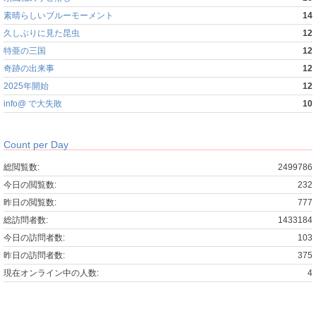
素晴らしいブルーモーメント
14
久しぶりに見た昆虫
12
特亜の三国
12
奇跡の出来事
12
2025年開始
12
info@ で大失敗
10
Count per Day
総閲覧数:
2499786
今日の閲覧数:
232
昨日の閲覧数:
777
総訪問者数:
1433184
今日の訪問者数:
103
昨日の訪問者数:
375
現在オンライン中の人数:
4