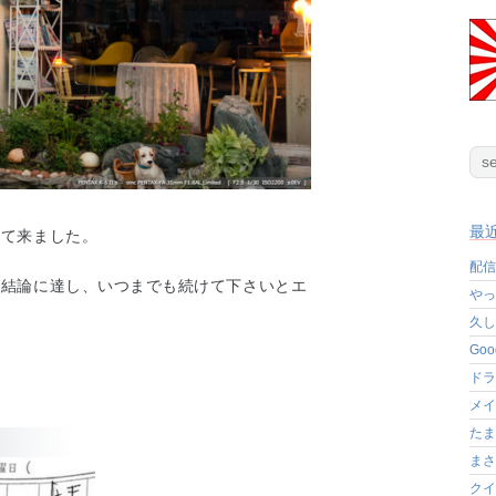
最
れて来ました。
配信
の結論に達し、いつまでも続けて下さいとエ
やっ
久し
Go
ドラ
メイ
たま
まさ
クイ