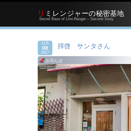
リミレンジャーの秘密基地
Secret Base of Limi-Ranger – Second Story
12月
拝啓 サンタさん
08
2017
お写んぽ