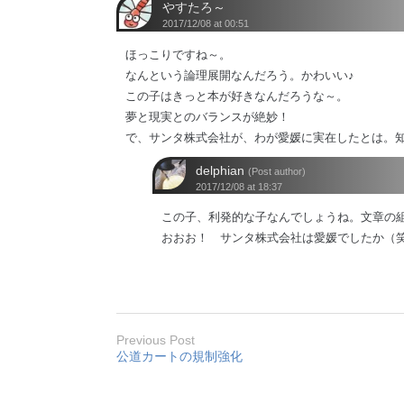
やすたろ～
2017/12/08 at 00:51
ほっこりですね～。
なんという論理展開なんだろう。かわいい♪
この子はきっと本が好きなんだろうな～。
夢と現実とのバランスが絶妙！
で、サンタ株式会社が、わが愛媛に実在したとは。
delphian
(Post author)
2017/12/08 at 18:37
この子、利発的な子なんでしょうね。文章の
おおお！ サンタ株式会社は愛媛でしたか（
Previous Post
公道カートの規制強化