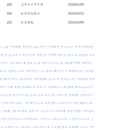
183
コウライアイサ
2015/01/03
182
セグロカモメ
2014/12/21
181
スズガモ
2014/12/06
アシシギ
アオサギ
アカアシシギ
アトリ
アマサギ
アマツバメ
アマミヤマガラ
シギ
イソヒヨドリ
イワツバメ
ウグイス
ウズラシギ
ウミネコ
エゾビタキ
エリ
アジサシ
エリマキシギ
オオジシギ
オオソリハシシギ
オオダイサギ
オオチド
オバン
オオヒシクイ
オオフラミンゴ
オオメダイチドリ
オオヨシキリ
オグロ
オジロトウネン
オジロワシ
オナガガモ
オバシギ
カラムクドリ
カルガモ
カワ
キアシシギ
キガシラセキレイ
キジバト
キセキレイ
キビタキ
キマユムシクイ
ウジョシギ
キリアイ
キンクロハジロ
キンパラ
クサシギ
クロサギ
クロツラヘ
ギ
クロハラアジサシ
コアオアシシギ
コアジサシ
コウライアイサ
コオバシギ
モ
コサギ
コサメビタキ
コチドリ
コムクドリ
ゴイサギ
サカツラガン
ササゴイ
バ
サンコウチョウ
シマアカモズ
シマアジ
シマキンパラ
ショウドウツバメ
シ
シラ
シロチドリ
シロハラ
シロハラクイナ
ジョウビタキ
スズガモ
スズメ
ズア