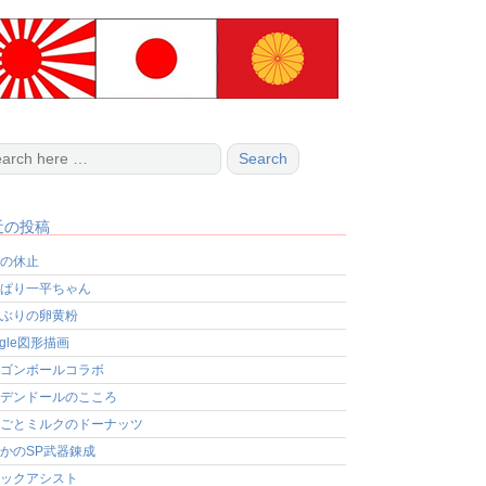
近の投稿
の休止
ぱり一平ちゃん
ぶりの卵黄粉
ogle図形描画
ゴンボールコラボ
デンドールのこころ
ごとミルクのドーナッツ
かのSP武器錬成
ックアシスト