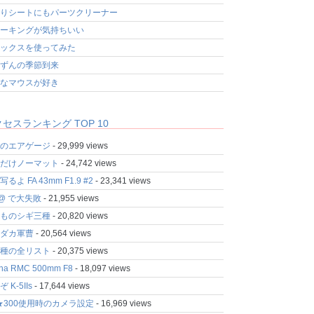
りシートにもパーツクリーナー
ーキングが気持ちいい
ックスを使ってみた
ずんの季節到来
なマウスが好き
セスランキング TOP 10
のエアゲージ
- 29,999 views
だけノーマット
- 24,742 views
るよ FA 43mm F1.9 #2
- 23,341 views
fo@ で大失敗
- 21,955 views
ものシギ三種
- 20,820 views
ダカ軍曹
- 20,564 views
種の全リスト
- 20,375 views
ina RMC 500mm F8
- 18,097 views
 K-5IIs
- 17,644 views
★300使用時のカメラ設定
- 16,969 views