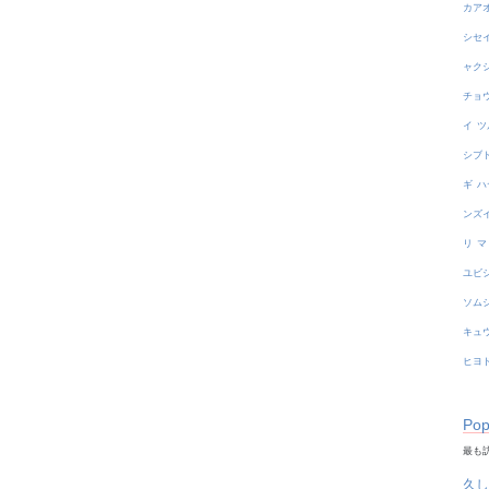
カア
シセ
ャク
チョ
イ
ツ
シブ
ギ
ハ
ンズ
リ
マ
ユビ
ソム
キュ
ヒヨ
Pop
最も訪
久し