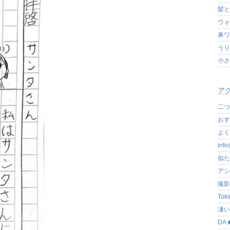
髪と
ウォ
鼻ワ
うり
小さ
アク
二つ
おす
よく写
in
似た
アシ
撮影
Tok
凄いぞ
DA