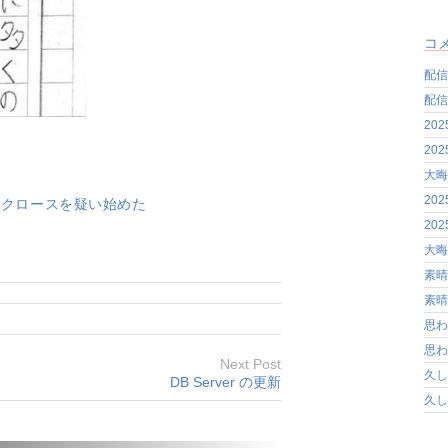
コ
配信
配信
20
20
大晦
20
タクロースを疑い始めた
20
大晦
素晴
素晴
思わ
思わ
Next Post
久し
DB Server の更新
久し