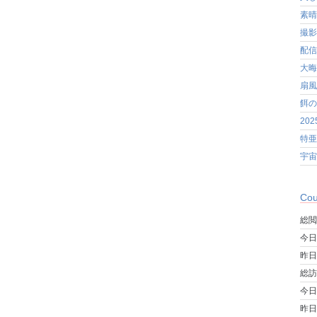
素晴
撮影
配信
大晦
扇風
餌の
20
特亜
宇宙
Cou
総閲
今日
昨日
総訪
今日
昨日