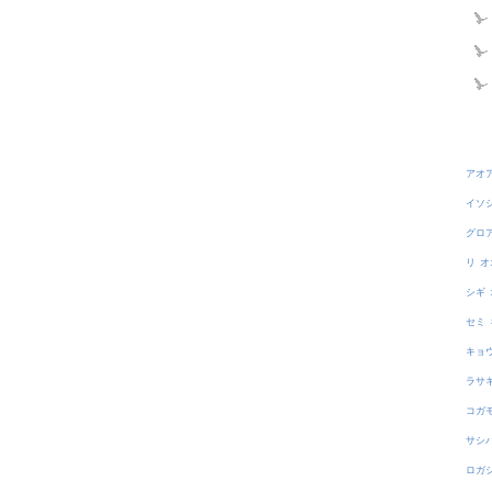
アオ
イソ
グロ
リ
オ
シギ
セミ
キョ
ラサ
コガ
サシ
ロガ