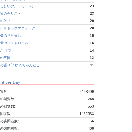
らしいブルーモーメント
23
種の全リスト
23
の休止
20
日もドラクエウォーク
20
機のサビ落し
16
量のコントロール
16
25年開始
14
の三国
12
の語り部 ゆめちゃんねる
11
nt per Day
覧数:
2498499
の閲覧数:
248
の閲覧数:
663
問者数:
1432533
の訪問者数:
156
の訪問者数:
468