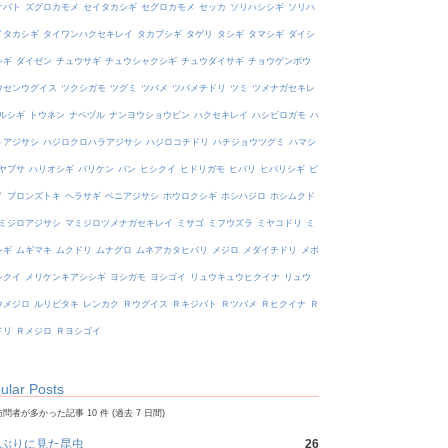
オバト
ズグロカモメ
セイタカシギ
セグロカモメ
セッカ
ソリハシシギ
ソリハ
イタカシギ
タイワンハクセキレイ
タカブシギ
タゲリ
タシギ
タマシギ
ダイシ
シギ
ダイゼン
チュウサギ
チュウシャクシギ
チュウダイサギ
チョウゲンボウ
ウセンウグイス
ツクシガモ
ツグミ
ツバメ
ツバメチドリ
ツミ
ツメナガセキレ
ルシギ
トウネン
ナベヅル
ナンヨウショウビン
ハクセキレイ
ハシビロガモ
ハ
トアジサシ
ハジロクロハラアジサシ
ハジロコチドリ
ハチジョウツグミ
ハマシ
ヤブサ
ハリオシギ
バリケン
バン
ヒシクイ
ヒドリガモ
ヒバリ
ヒバリシギ
ビ
イ
ブロンズトキ
ヘラサギ
ベニアジサシ
ホウロクシギ
ホシハジロ
ホシムクド
ミジロアジサシ
マミジロツメナガセキレイ
ミサゴ
ミフウズラ
ミヤコドリ
ミ
シギ
ムギマキ
ムクドリ
ムナグロ
ムネアカタヒバリ
メジロ
メダイチドリ
メボ
シクイ
メリケンキアシシギ
ヨシガモ
ヨシゴイ
リュウキュウヒクイナ
リュウ
ウメジロ
ルリビタキ
レンカク
Ｒウグイス
Ｒキジバト
Ｒツバメ
Ｒヒクイナ
Ｒ
ドリ
Ｒメジロ
Ｒヨシゴイ
ular Posts
問者が多かった記事 10 件 (過去 7 日間)
ぶりに見た昆虫
26