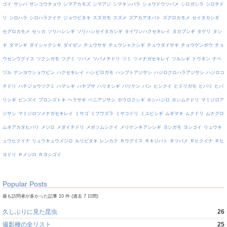
ゴイ
サシバ
サンコウチョウ
シマアカモズ
シマアジ
シマキンパラ
ショウドウツバメ
シロガシラ
シロチド
リ
シロハラ
シロハラクイナ
ジョウビタキ
スズガモ
スズメ
ズアカアオバト
ズグロカモメ
セイタカシギ
セグロカモメ
セッカ
ソリハシシギ
ソリハシセイタカシギ
タイワンハクセキレイ
タカブシギ
タゲリ
タシ
ギ
タマシギ
ダイシャクシギ
ダイゼン
チュウサギ
チュウシャクシギ
チュウダイサギ
チョウゲンボウ
チョ
ウセンウグイス
ツクシガモ
ツグミ
ツバメ
ツバメチドリ
ツミ
ツメナガセキレイ
ツルシギ
トウネン
ナベ
ヅル
ナンヨウショウビン
ハクセキレイ
ハシビロガモ
ハシブトアジサシ
ハジロクロハラアジサシ
ハジロコ
チドリ
ハチジョウツグミ
ハマシギ
ハヤブサ
ハリオシギ
バリケン
バン
ヒシクイ
ヒドリガモ
ヒバリ
ヒバ
リシギ
ビンズイ
ブロンズトキ
ヘラサギ
ベニアジサシ
ホウロクシギ
ホシハジロ
ホシムクドリ
マミジロア
ジサシ
マミジロツメナガセキレイ
ミサゴ
ミフウズラ
ミヤコドリ
ミユビシギ
ムギマキ
ムクドリ
ムナグロ
ムネアカタヒバリ
メジロ
メダイチドリ
メボソムシクイ
メリケンキアシシギ
ヨシガモ
ヨシゴイ
リュウキ
ュウヒクイナ
リュウキュウメジロ
ルリビタキ
レンカク
Ｒウグイス
Ｒキジバト
Ｒツバメ
Ｒヒクイナ
Ｒヒ
ヨドリ
Ｒメジロ
Ｒヨシゴイ
Popular Posts
最も訪問者が多かった記事 10 件 (過去 7 日間)
久しぶりに見た昆虫
26
撮影種の全リスト
25