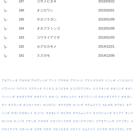
187
コサメビタキ
2015/03/22
186
オジロワシ
2015/02/01
185
サカツラガン
2015/01/09
184
オオフラミンゴ
2015/01/09
183
コウライアイサ
2015/01/03
182
セグロカモメ
2014/12/21
181
スズガモ
2014/12/06
アオアシシギ
アオサギ
アカアシシギ
アトリ
アマサギ
アマツバメ
アマミヤマガラ
イソシギ
イソヒヨドリ
イワツバメ
ウグイス
ウズラシギ
ウミネコ
エゾビタキ
エリグロアジサシ
エリマキシギ
オオジシギ
オオソ
リハシシギ
オオダイサギ
オオチドリ
オオバン
オオヒシクイ
オオフラミンゴ
オオメダイチドリ
オオヨシ
キリ
オグロシギ
オジロトウネン
オジロワシ
オナガガモ
オバシギ
カラムクドリ
カルガモ
カワセミ
キア
シシギ
キガシラセキレイ
キジバト
キセキレイ
キビタキ
キマユムシクイ
キョウジョシギ
キリアイ
キンク
ロハジロ
キンパラ
クサシギ
クロサギ
クロツラヘラサギ
クロハラアジサシ
コアオアシシギ
コアジサシ
コ
ウライアイサ
コオバシギ
コガモ
コサギ
コサメビタキ
コチドリ
コムクドリ
ゴイサギ
サカツラガン
ササ