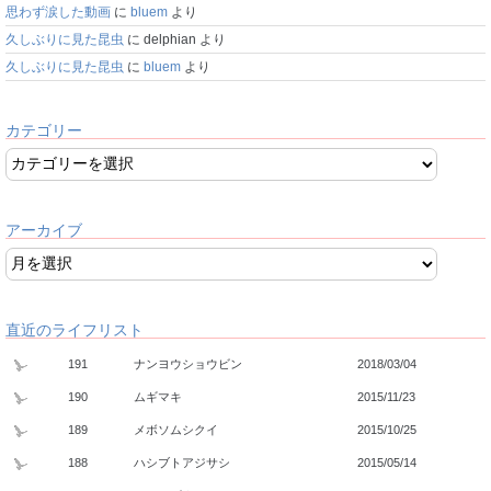
思わず涙した動画
に
bluem
より
久しぶりに見た昆虫
に
delphian
より
久しぶりに見た昆虫
に
bluem
より
カテゴリー
アーカイブ
直近のライフリスト
191
ナンヨウショウビン
2018/03/04
190
ムギマキ
2015/11/23
189
メボソムシクイ
2015/10/25
188
ハシブトアジサシ
2015/05/14