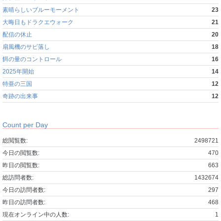
素晴らしいブルーモーメント
23
大晦日もドラクエウォーク
21
配信の休止
20
扇風機のサビ落し
18
餌の量のコントロール
16
2025年開始
14
特亜の三国
12
奇跡の出来事
12
Count per Day
総閲覧数:
2498721
今日の閲覧数:
470
昨日の閲覧数:
663
総訪問者数:
1432674
今日の訪問者数:
297
昨日の訪問者数:
468
現在オンライン中の人数:
1