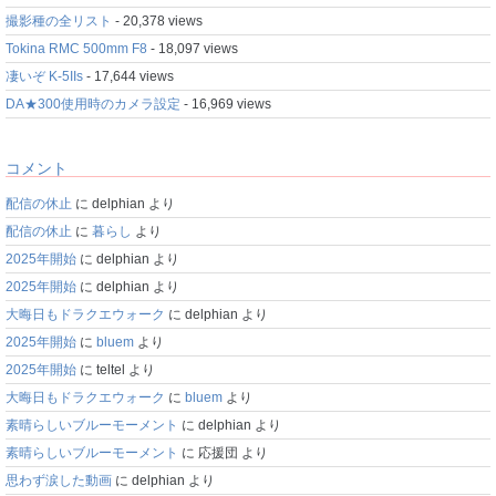
撮影種の全リスト
- 20,378 views
Tokina RMC 500mm F8
- 18,097 views
凄いぞ K-5IIs
- 17,644 views
DA★300使用時のカメラ設定
- 16,969 views
コメント
配信の休止
に
delphian
より
配信の休止
に
暮らし
より
2025年開始
に
delphian
より
2025年開始
に
delphian
より
大晦日もドラクエウォーク
に
delphian
より
2025年開始
に
bluem
より
2025年開始
に
teltel
より
大晦日もドラクエウォーク
に
bluem
より
素晴らしいブルーモーメント
に
delphian
より
素晴らしいブルーモーメント
に
応援団
より
思わず涙した動画
に
delphian
より