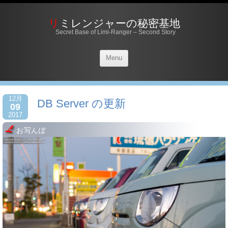
リミレンジャーの秘密基地
Secret Base of Limi-Ranger – Second Story
Menu
12月
DB Server の更新
09
2017
お写んぽ