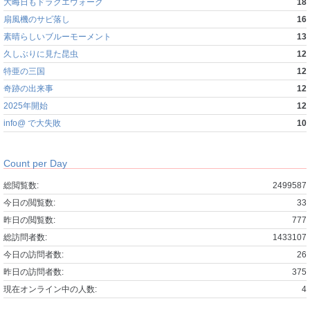
大晦日もドラクエウォーク
18
扇風機のサビ落し
16
素晴らしいブルーモーメント
13
久しぶりに見た昆虫
12
特亜の三国
12
奇跡の出来事
12
2025年開始
12
info@ で大失敗
10
Count per Day
総閲覧数:
2499587
今日の閲覧数:
33
昨日の閲覧数:
777
総訪問者数:
1433107
今日の訪問者数:
26
昨日の訪問者数:
375
現在オンライン中の人数:
4