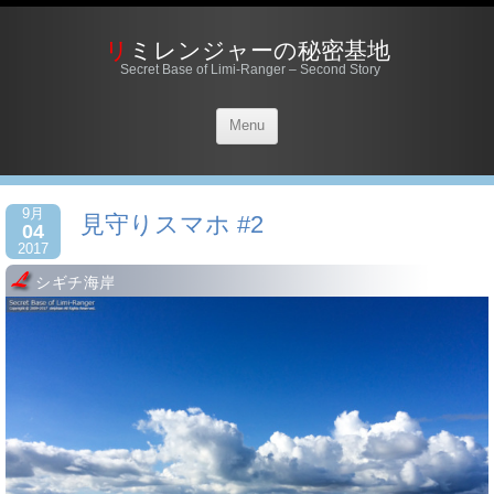
リミレンジャーの秘密基地
Secret Base of Limi-Ranger – Second Story
Menu
9月
見守りスマホ #2
04
2017
シギチ海岸