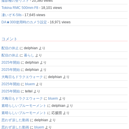
撮影種の全リスト
- 20,380 views
Tokina RMC 500mm F8
- 18,101 views
凄いぞ K-5IIs
- 17,645 views
DA★300使用時のカメラ設定
- 16,971 views
コメント
配信の休止
に
delphian
より
配信の休止
に
暮らし
より
2025年開始
に
delphian
より
2025年開始
に
delphian
より
大晦日もドラクエウォーク
に
delphian
より
2025年開始
に
bluem
より
2025年開始
に
teltel
より
大晦日もドラクエウォーク
に
bluem
より
素晴らしいブルーモーメント
に
delphian
より
素晴らしいブルーモーメント
に
応援団
より
思わず涙した動画
に
delphian
より
思わず涙した動画
に
bluem
より