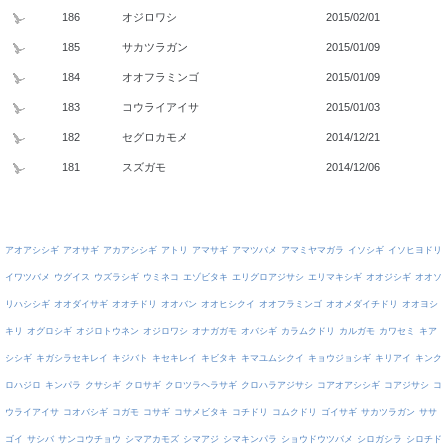
186
オジロワシ
2015/02/01
185
サカツラガン
2015/01/09
184
オオフラミンゴ
2015/01/09
183
コウライアイサ
2015/01/03
182
セグロカモメ
2014/12/21
181
スズガモ
2014/12/06
アオアシシギ
アオサギ
アカアシシギ
アトリ
アマサギ
アマツバメ
アマミヤマガラ
イソシギ
イソヒヨドリ
イワツバメ
ウグイス
ウズラシギ
ウミネコ
エゾビタキ
エリグロアジサシ
エリマキシギ
オオジシギ
オオソ
リハシシギ
オオダイサギ
オオチドリ
オオバン
オオヒシクイ
オオフラミンゴ
オオメダイチドリ
オオヨシ
キリ
オグロシギ
オジロトウネン
オジロワシ
オナガガモ
オバシギ
カラムクドリ
カルガモ
カワセミ
キア
シシギ
キガシラセキレイ
キジバト
キセキレイ
キビタキ
キマユムシクイ
キョウジョシギ
キリアイ
キンク
ロハジロ
キンパラ
クサシギ
クロサギ
クロツラヘラサギ
クロハラアジサシ
コアオアシシギ
コアジサシ
コ
ウライアイサ
コオバシギ
コガモ
コサギ
コサメビタキ
コチドリ
コムクドリ
ゴイサギ
サカツラガン
ササ
ゴイ
サシバ
サンコウチョウ
シマアカモズ
シマアジ
シマキンパラ
ショウドウツバメ
シロガシラ
シロチド