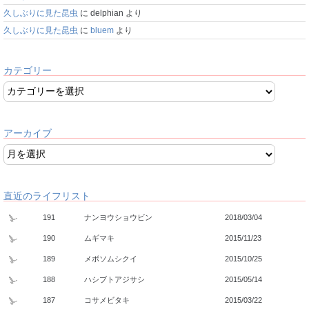
久しぶりに見た昆虫
に
delphian
より
久しぶりに見た昆虫
に
bluem
より
カテゴリー
アーカイブ
直近のライフリスト
191
ナンヨウショウビン
2018/03/04
190
ムギマキ
2015/11/23
189
メボソムシクイ
2015/10/25
188
ハシブトアジサシ
2015/05/14
187
コサメビタキ
2015/03/22