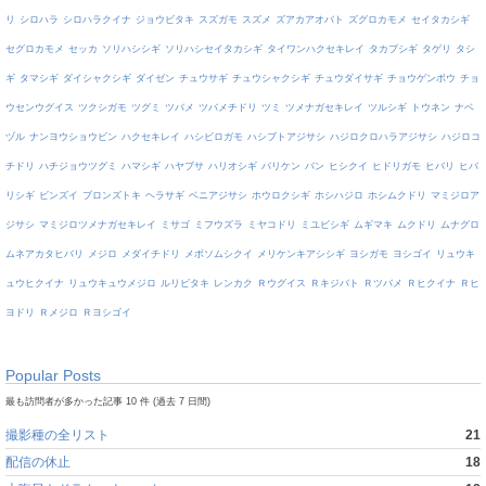
リ
シロハラ
シロハラクイナ
ジョウビタキ
スズガモ
スズメ
ズアカアオバト
ズグロカモメ
セイタカシギ
セグロカモメ
セッカ
ソリハシシギ
ソリハシセイタカシギ
タイワンハクセキレイ
タカブシギ
タゲリ
タシ
ギ
タマシギ
ダイシャクシギ
ダイゼン
チュウサギ
チュウシャクシギ
チュウダイサギ
チョウゲンボウ
チョ
ウセンウグイス
ツクシガモ
ツグミ
ツバメ
ツバメチドリ
ツミ
ツメナガセキレイ
ツルシギ
トウネン
ナベ
ヅル
ナンヨウショウビン
ハクセキレイ
ハシビロガモ
ハシブトアジサシ
ハジロクロハラアジサシ
ハジロコ
チドリ
ハチジョウツグミ
ハマシギ
ハヤブサ
ハリオシギ
バリケン
バン
ヒシクイ
ヒドリガモ
ヒバリ
ヒバ
リシギ
ビンズイ
ブロンズトキ
ヘラサギ
ベニアジサシ
ホウロクシギ
ホシハジロ
ホシムクドリ
マミジロア
ジサシ
マミジロツメナガセキレイ
ミサゴ
ミフウズラ
ミヤコドリ
ミユビシギ
ムギマキ
ムクドリ
ムナグロ
ムネアカタヒバリ
メジロ
メダイチドリ
メボソムシクイ
メリケンキアシシギ
ヨシガモ
ヨシゴイ
リュウキ
ュウヒクイナ
リュウキュウメジロ
ルリビタキ
レンカク
Ｒウグイス
Ｒキジバト
Ｒツバメ
Ｒヒクイナ
Ｒヒ
ヨドリ
Ｒメジロ
Ｒヨシゴイ
Popular Posts
最も訪問者が多かった記事 10 件 (過去 7 日間)
撮影種の全リスト
21
配信の休止
18