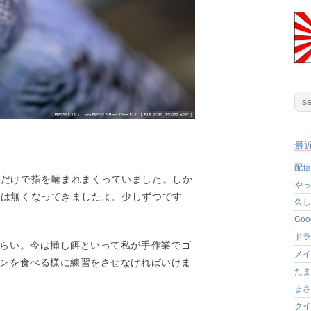
最
配信
ただけで指を噛まれまくっていました。しか
やっ
撃は無くなってきましたよ。少しずつです
久し
Go
ドラ
ぐらい。今は挿し餌といって私が手作業でゴ
メイ
ハンを食べる様に練習をさせなければいけま
たま
まさ
クイ