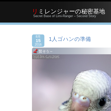
リミレンジャーの秘密基地
Secret Base of Limi-Ranger – Second Story
8月
1人ゴハンの準備
15
2016
賢そう～