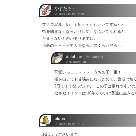
やすたろ～
2016/08/15 at 07:28
マクロ写真、めちゃめちゃかわいいですね～♪
指を噛まなくなったりして、なついてくれると、
たまらないものがありますね。
小鳥の一ヶ月って人間ならどのくらいだろう。
delphian
(Post author)
2016/08/15 at 10:27
可愛いっしょ～～～ うちの子一番！
指を出しても甘噛みになったので、警戒は無
2日でそうなったので、この子は慣れやすいの
セキセイインコは 10年ぐらいは普通に生きる
bluem
2016/08/15 at 08:12
おはようございます。