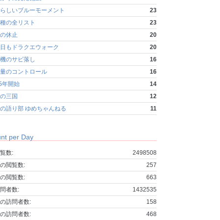
らしいブルーモーメント
23
種の全リスト
23
の休止
20
日もドラクエウォーク
20
機のサビ落し
16
量のコントロール
16
25年開始
14
の三国
12
の語り部 ゆめちゃんねる
11
nt per Day
覧数:
2498508
の閲覧数:
257
の閲覧数:
663
問者数:
1432535
の訪問者数:
158
の訪問者数:
468