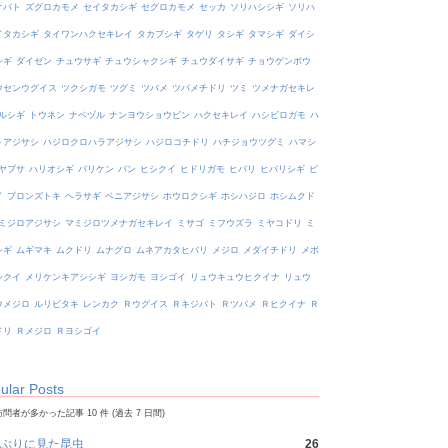
オバト
ズグロカモメ
セイタカシギ
セグロカモメ
セッカ
ソリハシシギ
ソリハ
イタカシギ
タイワンハクセキレイ
タカブシギ
タゲリ
タシギ
タマシギ
ダイシ
シギ
ダイゼン
チュウサギ
チュウシャクシギ
チュウダイサギ
チョウゲンボウ
ウセンウグイス
ツクシガモ
ツグミ
ツバメ
ツバメチドリ
ツミ
ツメナガセキレ
ルシギ
トウネン
ナベヅル
ナンヨウショウビン
ハクセキレイ
ハシビロガモ
ハ
トアジサシ
ハジロクロハラアジサシ
ハジロコチドリ
ハチジョウツグミ
ハマシ
ヤブサ
ハリオシギ
バリケン
バン
ヒシクイ
ヒドリガモ
ヒバリ
ヒバリシギ
ビ
イ
ブロンズトキ
ヘラサギ
ベニアジサシ
ホウロクシギ
ホシハジロ
ホシムクド
ミジロアジサシ
マミジロツメナガセキレイ
ミサゴ
ミフウズラ
ミヤコドリ
ミ
シギ
ムギマキ
ムクドリ
ムナグロ
ムネアカタヒバリ
メジロ
メダイチドリ
メボ
シクイ
メリケンキアシシギ
ヨシガモ
ヨシゴイ
リュウキュウヒクイナ
リュウ
ウメジロ
ルリビタキ
レンカク
Ｒウグイス
Ｒキジバト
Ｒツバメ
Ｒヒクイナ
Ｒ
ドリ
Ｒメジロ
Ｒヨシゴイ
ular Posts
問者が多かった記事 10 件 (過去 7 日間)
ぶりに見た昆虫
26