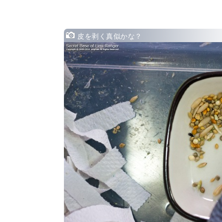
皮を剥く真似かな？