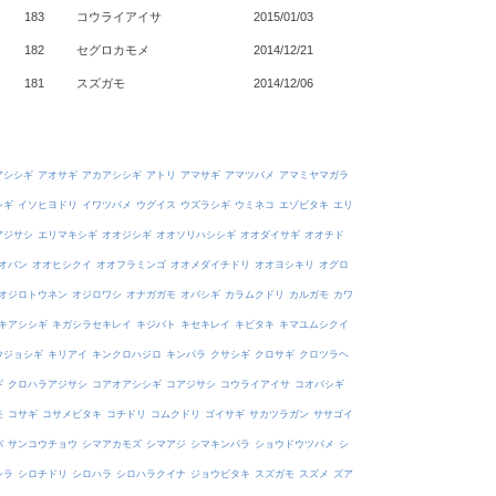
183
コウライアイサ
2015/01/03
182
セグロカモメ
2014/12/21
181
スズガモ
2014/12/06
アシシギ
アオサギ
アカアシシギ
アトリ
アマサギ
アマツバメ
アマミヤマガラ
シギ
イソヒヨドリ
イワツバメ
ウグイス
ウズラシギ
ウミネコ
エゾビタキ
エリ
アジサシ
エリマキシギ
オオジシギ
オオソリハシシギ
オオダイサギ
オオチド
オバン
オオヒシクイ
オオフラミンゴ
オオメダイチドリ
オオヨシキリ
オグロ
オジロトウネン
オジロワシ
オナガガモ
オバシギ
カラムクドリ
カルガモ
カワ
キアシシギ
キガシラセキレイ
キジバト
キセキレイ
キビタキ
キマユムシクイ
ウジョシギ
キリアイ
キンクロハジロ
キンパラ
クサシギ
クロサギ
クロツラヘ
ギ
クロハラアジサシ
コアオアシシギ
コアジサシ
コウライアイサ
コオバシギ
モ
コサギ
コサメビタキ
コチドリ
コムクドリ
ゴイサギ
サカツラガン
ササゴイ
バ
サンコウチョウ
シマアカモズ
シマアジ
シマキンパラ
ショウドウツバメ
シ
シラ
シロチドリ
シロハラ
シロハラクイナ
ジョウビタキ
スズガモ
スズメ
ズア