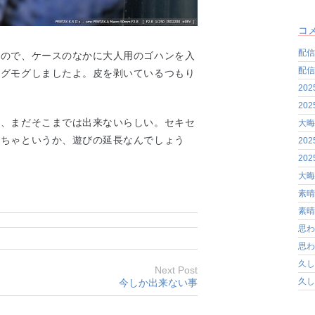
コ
配信
たので、ケースのなかに大人用のゴハンを入
配信
モグモグしましたよ。皮を剥いているつもり
20
20
が、まだそこまでは出来ないらしい。セキセ
大晦
もちゃというか、遊びの延長なんでしょう
20
20
大晦
素晴
素晴
思わ
思わ
久し
Next Post
久し
今しか出来ない事