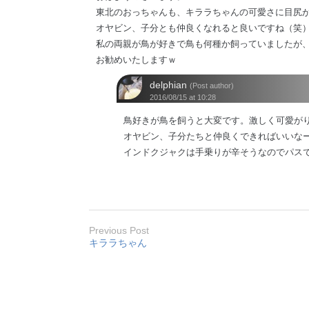
東北のおっちゃんも、キララちゃんの可愛さに目尻
オヤビン、子分とも仲良くなれると良いですね（笑
私の両親が鳥が好きで鳥も何種か飼っていましたが
お勧めいたしますｗ
delphian
(Post author)
2016/08/15 at 10:28
鳥好きが鳥を飼うと大変です。激しく可愛が
オヤビン、子分たちと仲良くできればいいな
インドクジャクは手乗りが辛そうなのでパス
Previous Post
キララちゃん