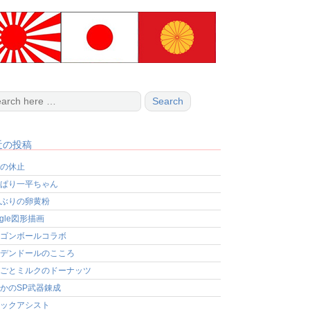
近の投稿
の休止
ぱり一平ちゃん
ぶりの卵黄粉
ogle図形描画
ゴンボールコラボ
デンドールのこころ
ごとミルクのドーナッツ
かのSP武器錬成
ックアシスト