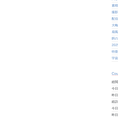
素晴
撮影
配信
大晦
扇風
餌の
20
特亜
宇宙
Cou
総閲
今日
昨日
総訪
今日
昨日