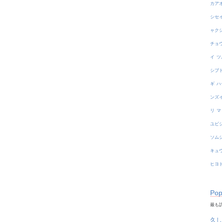
カア
シセ
ャク
チョ
イ
ツ
シブ
ギ
ハ
ンズ
リ
マ
ユビ
ソム
キュ
ヒヨ
Pop
最も訪
久し