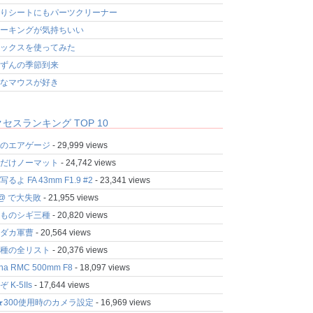
りシートにもパーツクリーナー
ーキングが気持ちいい
ックスを使ってみた
ずんの季節到来
なマウスが好き
セスランキング TOP 10
のエアゲージ
- 29,999 views
だけノーマット
- 24,742 views
るよ FA 43mm F1.9 #2
- 23,341 views
fo@ で大失敗
- 21,955 views
ものシギ三種
- 20,820 views
ダカ軍曹
- 20,564 views
種の全リスト
- 20,376 views
ina RMC 500mm F8
- 18,097 views
 K-5IIs
- 17,644 views
★300使用時のカメラ設定
- 16,969 views