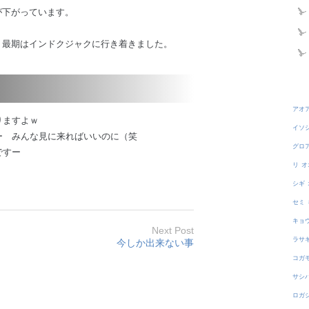
が下がっています。
）
、最期はインドクジャクに行き着きました。
アオ
りますよｗ
イソ
ー みんな見に来ればいいのに（笑
グロ
ですー
リ
オ
シギ
セミ
キョ
Next Post
ラサ
今しか出来ない事
コガ
サシ
ロガ