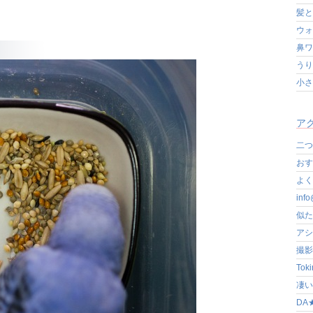
髪と
ウォ
鼻ワ
うり
小さ
アク
二つ
おす
よく写
in
似た
アシ
撮影
Tok
凄いぞ
DA