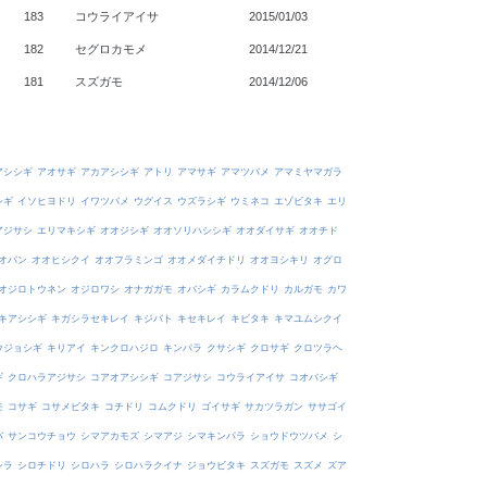
183
コウライアイサ
2015/01/03
182
セグロカモメ
2014/12/21
181
スズガモ
2014/12/06
アシシギ
アオサギ
アカアシシギ
アトリ
アマサギ
アマツバメ
アマミヤマガラ
シギ
イソヒヨドリ
イワツバメ
ウグイス
ウズラシギ
ウミネコ
エゾビタキ
エリ
アジサシ
エリマキシギ
オオジシギ
オオソリハシシギ
オオダイサギ
オオチド
オバン
オオヒシクイ
オオフラミンゴ
オオメダイチドリ
オオヨシキリ
オグロ
オジロトウネン
オジロワシ
オナガガモ
オバシギ
カラムクドリ
カルガモ
カワ
キアシシギ
キガシラセキレイ
キジバト
キセキレイ
キビタキ
キマユムシクイ
ウジョシギ
キリアイ
キンクロハジロ
キンパラ
クサシギ
クロサギ
クロツラヘ
ギ
クロハラアジサシ
コアオアシシギ
コアジサシ
コウライアイサ
コオバシギ
モ
コサギ
コサメビタキ
コチドリ
コムクドリ
ゴイサギ
サカツラガン
ササゴイ
バ
サンコウチョウ
シマアカモズ
シマアジ
シマキンパラ
ショウドウツバメ
シ
シラ
シロチドリ
シロハラ
シロハラクイナ
ジョウビタキ
スズガモ
スズメ
ズア