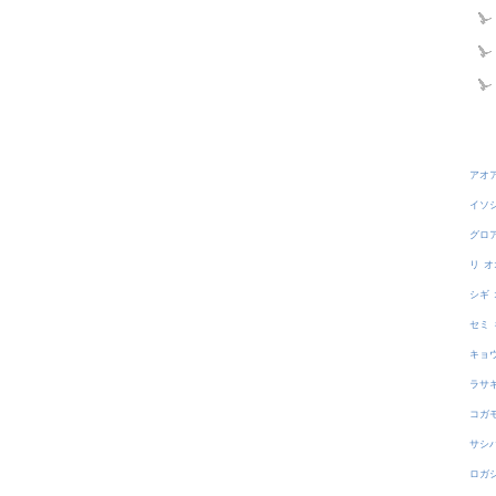
アオ
イソ
グロ
リ
オ
シギ
セミ
キョ
ラサ
コガ
サシ
ロガ