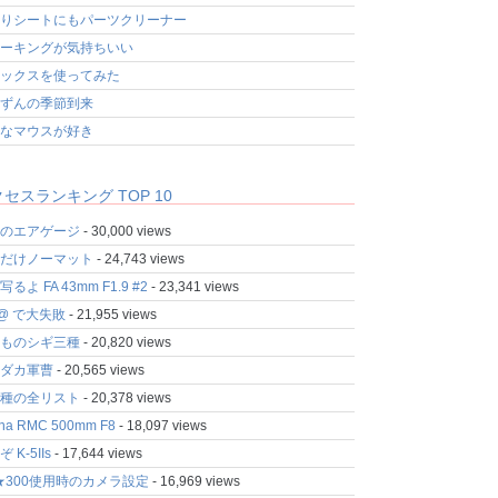
りシートにもパーツクリーナー
ーキングが気持ちいい
ックスを使ってみた
ずんの季節到来
なマウスが好き
セスランキング TOP 10
のエアゲージ
- 30,000 views
だけノーマット
- 24,743 views
るよ FA 43mm F1.9 #2
- 23,341 views
fo@ で大失敗
- 21,955 views
ものシギ三種
- 20,820 views
ダカ軍曹
- 20,565 views
種の全リスト
- 20,378 views
ina RMC 500mm F8
- 18,097 views
 K-5IIs
- 17,644 views
★300使用時のカメラ設定
- 16,969 views