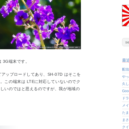
最
は 3G端末です。
配信
万曲ほどアップロードしてあり、SH-07D はそこを
やっ
。この端末は LTEに対応していないのでク
久し
厳しいのではと思えるのですが、我が地域の
Go
ドラ
メイ
たま
まさ
クイ