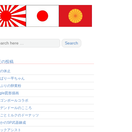
近の投稿
の休止
ぱり一平ちゃん
ぶりの卵黄粉
ogle図形描画
ゴンボールコラボ
デンドールのこころ
ごとミルクのドーナッツ
かのSP武器錬成
ックアシスト