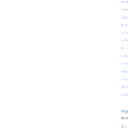
カア
シセ
ャク
チョ
イ
ツ
シブ
ギ
ハ
ンズ
リ
マ
ユビ
ソム
キュ
ヒヨ
Pop
最も訪
久し