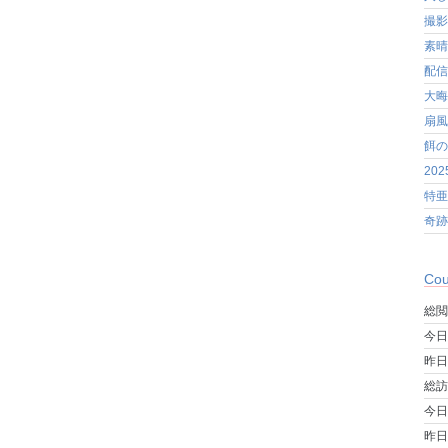
撮影
素晴
配信
大晦
扇風
餌の
20
特亜
奇跡
Cou
総閲
今日
昨日
総訪
今日
昨日