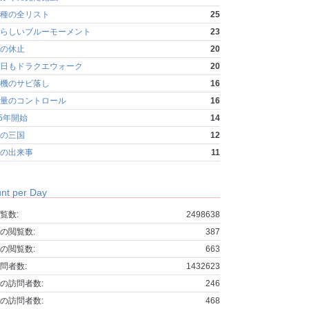
種の全リスト
25
らしいブルーモーメント
23
の休止
20
日もドラクエウォーク
20
機のサビ落し
16
量のコントロール
16
25年開始
14
の三国
12
の出来事
11
nt per Day
覧数:
2498638
の閲覧数:
387
の閲覧数:
663
問者数:
1432623
の訪問者数:
246
の訪問者数:
468