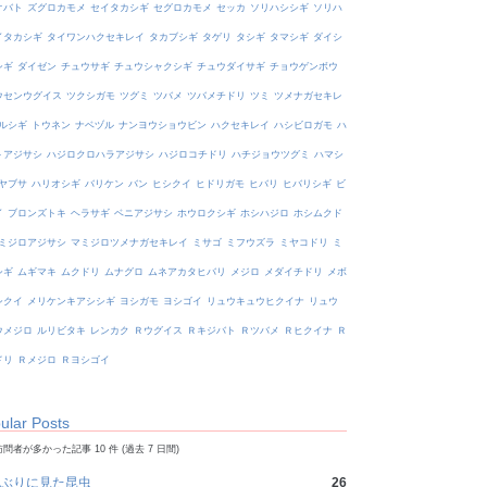
オバト
ズグロカモメ
セイタカシギ
セグロカモメ
セッカ
ソリハシシギ
ソリハ
イタカシギ
タイワンハクセキレイ
タカブシギ
タゲリ
タシギ
タマシギ
ダイシ
シギ
ダイゼン
チュウサギ
チュウシャクシギ
チュウダイサギ
チョウゲンボウ
ウセンウグイス
ツクシガモ
ツグミ
ツバメ
ツバメチドリ
ツミ
ツメナガセキレ
ルシギ
トウネン
ナベヅル
ナンヨウショウビン
ハクセキレイ
ハシビロガモ
ハ
トアジサシ
ハジロクロハラアジサシ
ハジロコチドリ
ハチジョウツグミ
ハマシ
ヤブサ
ハリオシギ
バリケン
バン
ヒシクイ
ヒドリガモ
ヒバリ
ヒバリシギ
ビ
イ
ブロンズトキ
ヘラサギ
ベニアジサシ
ホウロクシギ
ホシハジロ
ホシムクド
ミジロアジサシ
マミジロツメナガセキレイ
ミサゴ
ミフウズラ
ミヤコドリ
ミ
シギ
ムギマキ
ムクドリ
ムナグロ
ムネアカタヒバリ
メジロ
メダイチドリ
メボ
シクイ
メリケンキアシシギ
ヨシガモ
ヨシゴイ
リュウキュウヒクイナ
リュウ
ウメジロ
ルリビタキ
レンカク
Ｒウグイス
Ｒキジバト
Ｒツバメ
Ｒヒクイナ
Ｒ
ドリ
Ｒメジロ
Ｒヨシゴイ
ular Posts
問者が多かった記事 10 件 (過去 7 日間)
ぶりに見た昆虫
26