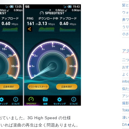
髪と
ウォ
鼻ワ
うり
小さ
アク
二つ
おす
よく写
in
似た
アシ
撮影
Tok
凄いぞ
ました。3G High Speed の仕様
DA
も出ていれば楽曲の再生は全く問題ありません。