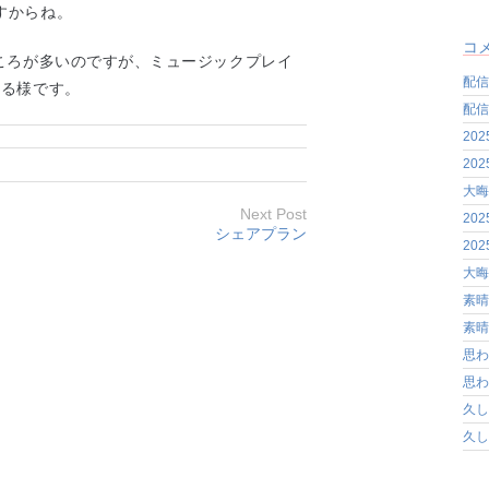
すからね。
コ
ころが多いのですが、ミュージックプレイ
配信
なる様です。
配信
20
20
大晦
Next Post
20
シェアプラン
20
大晦
素晴
素晴
思わ
思わ
久し
久し