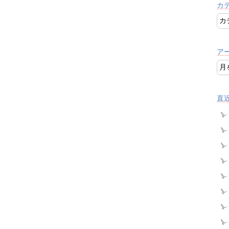
カ
ア
直