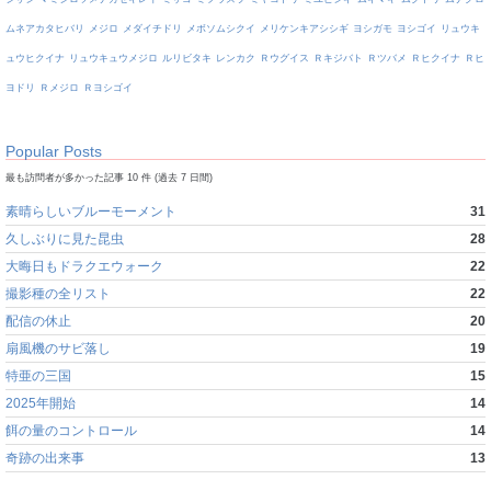
ムネアカタヒバリ
メジロ
メダイチドリ
メボソムシクイ
メリケンキアシシギ
ヨシガモ
ヨシゴイ
リュウキ
ュウヒクイナ
リュウキュウメジロ
ルリビタキ
レンカク
Ｒウグイス
Ｒキジバト
Ｒツバメ
Ｒヒクイナ
Ｒヒ
ヨドリ
Ｒメジロ
Ｒヨシゴイ
Popular Posts
最も訪問者が多かった記事 10 件 (過去 7 日間)
素晴らしいブルーモーメント
31
久しぶりに見た昆虫
28
大晦日もドラクエウォーク
22
撮影種の全リスト
22
配信の休止
20
扇風機のサビ落し
19
特亜の三国
15
2025年開始
14
餌の量のコントロール
14
奇跡の出来事
13