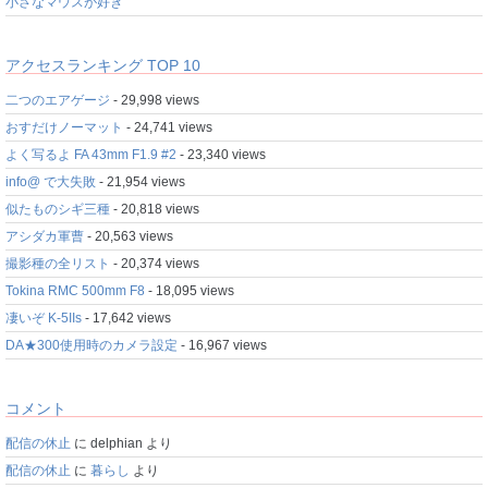
小さなマウスが好き
アクセスランキング TOP 10
二つのエアゲージ
- 29,998 views
おすだけノーマット
- 24,741 views
よく写るよ FA 43mm F1.9 #2
- 23,340 views
info@ で大失敗
- 21,954 views
似たものシギ三種
- 20,818 views
アシダカ軍曹
- 20,563 views
撮影種の全リスト
- 20,374 views
Tokina RMC 500mm F8
- 18,095 views
凄いぞ K-5IIs
- 17,642 views
DA★300使用時のカメラ設定
- 16,967 views
コメント
配信の休止
に
delphian
より
配信の休止
に
暮らし
より