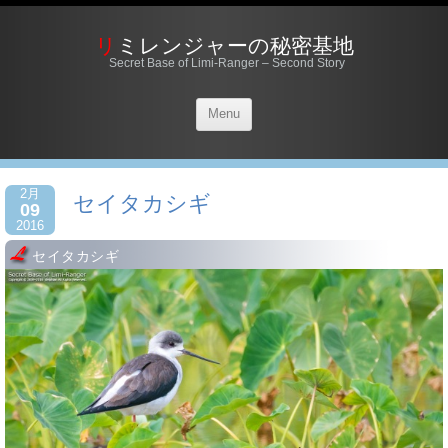
リミレンジャーの秘密基地
Secret Base of Limi-Ranger – Second Story
Menu
2月
セイタカシギ
09
2016
セイタカシギ