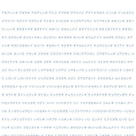
アオアシシギ
アオサギ
アカアシシギ
アトリ
アマサギ
アマツバメ
アマミヤマガラ
イソシギ
イソヒヨドリ
イワツバメ
ウグイス
ウズラシギ
ウミネコ
エゾビタキ
エリグロアジサシ
エリマキシギ
オオジシギ
オオソ
リハシシギ
オオダイサギ
オオチドリ
オオバン
オオヒシクイ
オオフラミンゴ
オオメダイチドリ
オオヨシ
キリ
オグロシギ
オジロトウネン
オジロワシ
オナガガモ
オバシギ
カラムクドリ
カルガモ
カワセミ
キア
シシギ
キガシラセキレイ
キジバト
キセキレイ
キビタキ
キマユムシクイ
キョウジョシギ
キリアイ
キンク
ロハジロ
キンパラ
クサシギ
クロサギ
クロツラヘラサギ
クロハラアジサシ
コアオアシシギ
コアジサシ
コ
ウライアイサ
コオバシギ
コガモ
コサギ
コサメビタキ
コチドリ
コムクドリ
ゴイサギ
サカツラガン
ササ
ゴイ
サシバ
サンコウチョウ
シマアカモズ
シマアジ
シマキンパラ
ショウドウツバメ
シロガシラ
シロチド
リ
シロハラ
シロハラクイナ
ジョウビタキ
スズガモ
スズメ
ズアカアオバト
ズグロカモメ
セイタカシギ
セグロカモメ
セッカ
ソリハシシギ
ソリハシセイタカシギ
タイワンハクセキレイ
タカブシギ
タゲリ
タシ
ギ
タマシギ
ダイシャクシギ
ダイゼン
チュウサギ
チュウシャクシギ
チュウダイサギ
チョウゲンボウ
チョ
ウセンウグイス
ツクシガモ
ツグミ
ツバメ
ツバメチドリ
ツミ
ツメナガセキレイ
ツルシギ
トウネン
ナベ
ヅル
ナンヨウショウビン
ハクセキレイ
ハシビロガモ
ハシブトアジサシ
ハジロクロハラアジサシ
ハジロコ
チドリ
ハチジョウツグミ
ハマシギ
ハヤブサ
ハリオシギ
バリケン
バン
ヒシクイ
ヒドリガモ
ヒバリ
ヒバ
リシギ
ビンズイ
ブロンズトキ
ヘラサギ
ベニアジサシ
ホウロクシギ
ホシハジロ
ホシムクドリ
マミジロア
ジサシ
マミジロツメナガセキレイ
ミサゴ
ミフウズラ
ミヤコドリ
ミユビシギ
ムギマキ
ムクドリ
ムナグロ