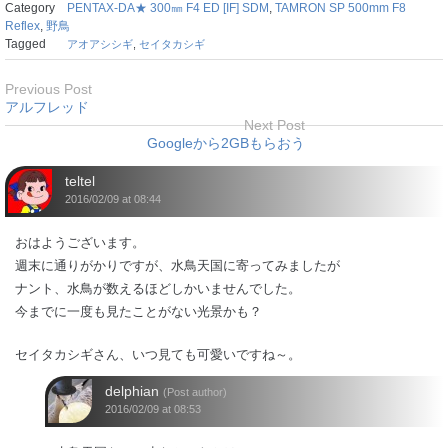
Category
PENTAX-DA★ 300㎜ F4 ED [IF] SDM
,
TAMRON SP 500mm F8
Reflex
,
野鳥
Tagged
アオアシシギ
,
セイタカシギ
Previous Post
アルフレッド
Next Post
Googleから2GBもらおう
teltel
2016/02/09 at 08:44
おはようございます。
週末に通りがかりですが、水鳥天国に寄ってみましたが
ナント、水鳥が数えるほどしかいませんでした。
今までに一度も見たことがない光景かも？
セイタカシギさん、いつ見ても可愛いですね～。
delphian
(Post author)
2016/02/09 at 08:53