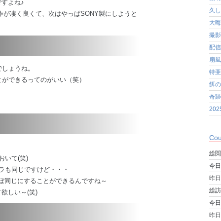
すよね♪
久し
作が凄く良くて、次はやっぱSONY製にしようと
大晦
撮影
配信
扇風
でしょうね。
特亜
とができるってのがいい（笑）
餌の
奇跡
20
Cou
総閲
いて(笑)
今日
ラも同じですけど・・・
昨日
ぼ同じにすることができるんですね～
総訪
欲しい～(笑)
今日
昨日