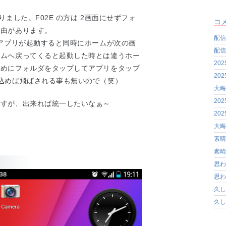
。
りました。F02E の方は 2画面にせずフォ
コ
理由があります。
配信
らアプリが起動すると同時にホームが次の画
配信
ームへ戻ってくると起動した時とは違うホー
20
ためにフォルダをタップしてアプリをタップ
20
込めば飛ばされる事も無いので（笑）
大晦
20
ですが、出来れば統一したいなぁ～
20
大晦
素晴
素晴
思わ
思わ
久し
久し