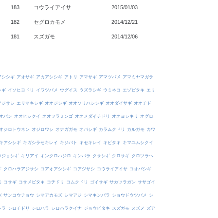
183
コウライアイサ
2015/01/03
182
セグロカモメ
2014/12/21
181
スズガモ
2014/12/06
アシシギ
アオサギ
アカアシシギ
アトリ
アマサギ
アマツバメ
アマミヤマガラ
シギ
イソヒヨドリ
イワツバメ
ウグイス
ウズラシギ
ウミネコ
エゾビタキ
エリ
アジサシ
エリマキシギ
オオジシギ
オオソリハシシギ
オオダイサギ
オオチド
オバン
オオヒシクイ
オオフラミンゴ
オオメダイチドリ
オオヨシキリ
オグロ
オジロトウネン
オジロワシ
オナガガモ
オバシギ
カラムクドリ
カルガモ
カワ
キアシシギ
キガシラセキレイ
キジバト
キセキレイ
キビタキ
キマユムシクイ
ウジョシギ
キリアイ
キンクロハジロ
キンパラ
クサシギ
クロサギ
クロツラヘ
ギ
クロハラアジサシ
コアオアシシギ
コアジサシ
コウライアイサ
コオバシギ
モ
コサギ
コサメビタキ
コチドリ
コムクドリ
ゴイサギ
サカツラガン
ササゴイ
バ
サンコウチョウ
シマアカモズ
シマアジ
シマキンパラ
ショウドウツバメ
シ
シラ
シロチドリ
シロハラ
シロハラクイナ
ジョウビタキ
スズガモ
スズメ
ズア