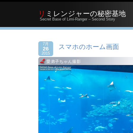
リミレンジャーの秘密基地
Secret Base of Limi-Ranger – Second Story
7月
スマホのホーム画面
26
2015
愛弟子ちゃん撮影