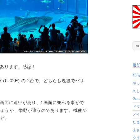
最
があります。感謝！
配信
Arrows X (F-02E) の 2台で、どちらも現役でバリ
やっ
久し
Go
ム画面に違いがあり、1画面に並べる事がで
ドラ
しょうか、挙動が違うのであります。機種が
メイ
けど。
たま
まさ
クイ