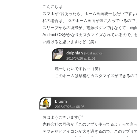
こんにちは
スマホが2台あったら、ホーム画面統一したいですよ
私の場合は、LGのホーム画面が気に入っているので
スリープからの復帰が、電源ボタンではなくて、画
Android OSがかなりカスタマイズされているの
い続けると思いますけど（笑）
delphian
(Post author)
2015/07/26 at 11:01
統一したいですね～（笑）
このホームは結構なカスタマイズができるの
bluem
2015/07/26 at 08:05
おはようございます(^^
先程会社の同僚が「このアプリ使ってるよ」って言
デフォだとアイコンが大き過ぎるので、このアプリ