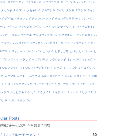
オバト
ズグロカモメ
セイタカシギ
セグロカモメ
セッカ
ソリハシシギ
ソリハ
イタカシギ
タイワンハクセキレイ
タカブシギ
タゲリ
タシギ
タマシギ
ダイシ
シギ
ダイゼン
チュウサギ
チュウシャクシギ
チュウダイサギ
チョウゲンボウ
ウセンウグイス
ツクシガモ
ツグミ
ツバメ
ツバメチドリ
ツミ
ツメナガセキレ
ルシギ
トウネン
ナベヅル
ナンヨウショウビン
ハクセキレイ
ハシビロガモ
ハ
トアジサシ
ハジロクロハラアジサシ
ハジロコチドリ
ハチジョウツグミ
ハマシ
ヤブサ
ハリオシギ
バリケン
バン
ヒシクイ
ヒドリガモ
ヒバリ
ヒバリシギ
ビ
イ
ブロンズトキ
ヘラサギ
ベニアジサシ
ホウロクシギ
ホシハジロ
ホシムクド
ミジロアジサシ
マミジロツメナガセキレイ
ミサゴ
ミフウズラ
ミヤコドリ
ミ
シギ
ムギマキ
ムクドリ
ムナグロ
ムネアカタヒバリ
メジロ
メダイチドリ
メボ
シクイ
メリケンキアシシギ
ヨシガモ
ヨシゴイ
リュウキュウヒクイナ
リュウ
ウメジロ
ルリビタキ
レンカク
Ｒウグイス
Ｒキジバト
Ｒツバメ
Ｒヒクイナ
Ｒ
ドリ
Ｒメジロ
Ｒヨシゴイ
ular Posts
問者が多かった記事 10 件 (過去 7 日間)
らしいブルーモーメント
30