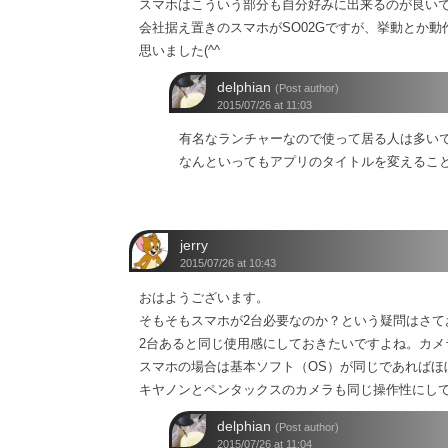
スマホはこういう部分も自分好みに出来るのが良いで
会社据え置きのスマホがSO02Gですが、挙動とか動
思いました(^^
delphian
(Post author)
2015/07/26 at 11:03
有名なランチャーなので使って居る人は多い
なんといってもアプリのタイトルを変えるこ
jerry
2015/07/26 at 10:43
おはようございます。
そもそもスマホが2台必要なのか？という疑問はさてお
2台あると同じ使用感にしておきたいですよね。カメ
スマホの場合は基本ソフト（OS）が同じであればほ
キヤノンとペンタックスのカメラも同じ操作性にして
delphian
(Post author)
2015/07/26 at 11:04