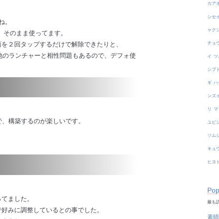
カア
シセ
ね。
ャク
、そのまま使ってます。
面を２回タップするだけで解除できたりと、
チョ
で、他のランチャーと相性問題もあるので、デフォ使
イ
ツ
シブ
ギ
ハ
ンズ
リ
マ
で、構築するのが楽しいです。
ユビ
ソム
キュ
ヒヨ
Pop
ってました。
最も訪
で好みに調整しているとの事でした。
素晴