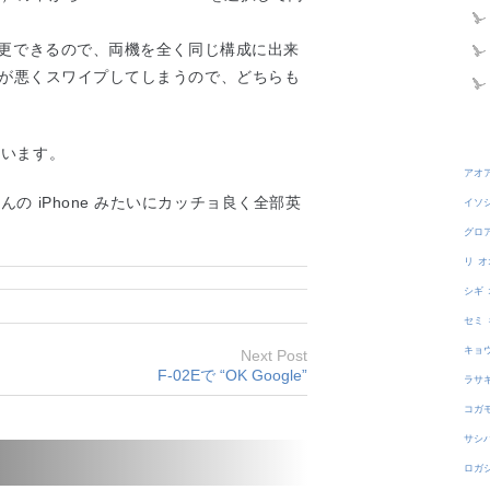
に変更できるので、両機を全く同じ構成に出来
性が悪くスワイプしてしまうので、どちらも
思います。
アオ
 iPhone みたいにカッチョ良く全部英
イソ
グロ
リ
オ
シギ
セミ
キョ
Next Post
F-02Eで “OK Google”
ラサ
コガ
サシ
ロガ