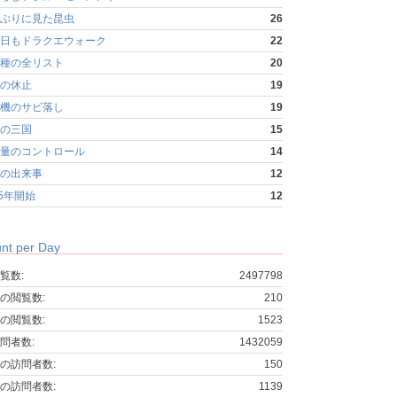
ぶりに見た昆虫
26
日もドラクエウォーク
22
種の全リスト
20
の休止
19
機のサビ落し
19
の三国
15
量のコントロール
14
の出来事
12
25年開始
12
nt per Day
覧数:
2497798
の閲覧数:
210
の閲覧数:
1523
問者数:
1432059
の訪問者数:
150
の訪問者数:
1139