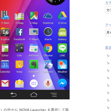
カ
ア
直
から NOVA Launcher を選択して両