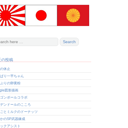
近の投稿
の休止
ぱり一平ちゃん
ぶりの卵黄粉
ogle図形描画
ゴンボールコラボ
デンドールのこころ
ごとミルクのドーナッツ
かのSP武器錬成
ックアシスト