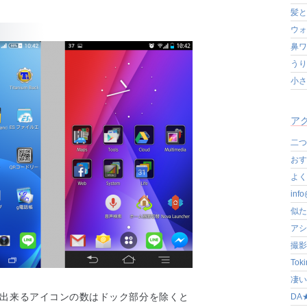
髪と
ウォ
鼻ワ
うり
小さ
アク
二つ
おす
よく写
in
似た
アシ
撮影
Tok
凄いぞ
が出来るアイコンの数はドック部分を除くと
DA