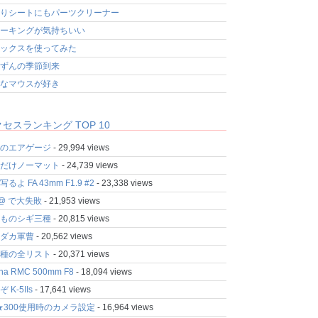
りシートにもパーツクリーナー
ーキングが気持ちいい
ックスを使ってみた
ずんの季節到来
なマウスが好き
セスランキング TOP 10
のエアゲージ
- 29,994 views
だけノーマット
- 24,739 views
るよ FA 43mm F1.9 #2
- 23,338 views
fo@ で大失敗
- 21,953 views
ものシギ三種
- 20,815 views
ダカ軍曹
- 20,562 views
種の全リスト
- 20,371 views
ina RMC 500mm F8
- 18,094 views
 K-5IIs
- 17,641 views
★300使用時のカメラ設定
- 16,964 views