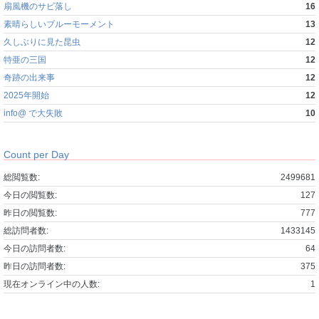
扇風機のサビ落し
16
素晴らしいブルーモーメント
13
久しぶりに見た昆虫
12
特亜の三国
12
奇跡の出来事
12
2025年開始
12
info@ で大失敗
10
Count per Day
総閲覧数:
2499681
今日の閲覧数:
127
昨日の閲覧数:
777
総訪問者数:
1433145
今日の訪問者数:
64
昨日の訪問者数:
375
現在オンライン中の人数:
1