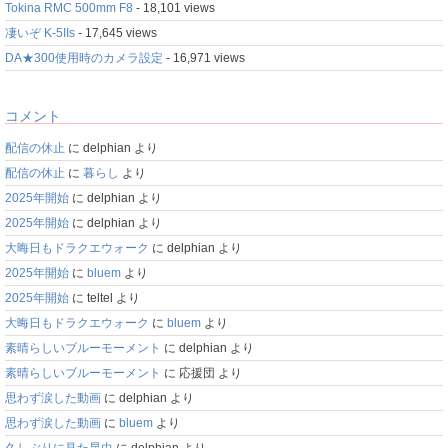
Tokina RMC 500mm F8
- 18,101 views
凄いぞ K-5IIs
- 17,645 views
DA★300使用時のカメラ設定
- 16,971 views
コメント
配信の休止
に
delphian
より
配信の休止
に
暮らし
より
2025年開始
に
delphian
より
2025年開始
に
delphian
より
大晦日もドラクエウォーク
に
delphian
より
2025年開始
に
bluem
より
2025年開始
に
teltel
より
大晦日もドラクエウォーク
に
bluem
より
素晴らしいブルーモーメント
に
delphian
より
素晴らしいブルーモーメント
に
応援団
より
思わず涙した動画
に
delphian
より
思わず涙した動画
に
bluem
より
久しぶりに見た昆虫
に
delphian
より