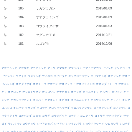
185
サカツラガン
2015/01/09
184
オオフラミンゴ
2015/01/09
183
コウライアイサ
2015/01/03
182
セグロカモメ
2014/12/21
181
スズガモ
2014/12/06
アオアシシギ
アオサギ
アカアシシギ
アトリ
アマサギ
アマツバメ
アマミヤマガラ
イソシギ
イソヒヨドリ
イワツバメ
ウグイス
ウズラシギ
ウミネコ
エゾビタキ
エリグロアジサシ
エリマキシギ
オオジシギ
オオソ
リハシシギ
オオダイサギ
オオチドリ
オオバン
オオヒシクイ
オオフラミンゴ
オオメダイチドリ
オオヨシ
キリ
オグロシギ
オジロトウネン
オジロワシ
オナガガモ
オバシギ
カラムクドリ
カルガモ
カワセミ
キア
シシギ
キガシラセキレイ
キジバト
キセキレイ
キビタキ
キマユムシクイ
キョウジョシギ
キリアイ
キンク
ロハジロ
キンパラ
クサシギ
クロサギ
クロツラヘラサギ
クロハラアジサシ
コアオアシシギ
コアジサシ
コ
ウライアイサ
コオバシギ
コガモ
コサギ
コサメビタキ
コチドリ
コムクドリ
ゴイサギ
サカツラガン
ササ
ゴイ
サシバ
サンコウチョウ
シマアカモズ
シマアジ
シマキンパラ
ショウドウツバメ
シロガシラ
シロチド
リ
シロハラ
シロハラクイナ
ジョウビタキ
スズガモ
スズメ
ズアカアオバト
ズグロカモメ
セイタカシギ