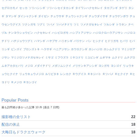
セグロカモメ
セッカ
ソリハシシギ
ソリハシセイタカシギ
タイワンハクセキレイ
タカブシギ
タゲリ
タシ
ギ
タマシギ
ダイシャクシギ
ダイゼン
チュウサギ
チュウシャクシギ
チュウダイサギ
チョウゲンボウ
チョ
ウセンウグイス
ツクシガモ
ツグミ
ツバメ
ツバメチドリ
ツミ
ツメナガセキレイ
ツルシギ
トウネン
ナベ
ヅル
ナンヨウショウビン
ハクセキレイ
ハシビロガモ
ハシブトアジサシ
ハジロクロハラアジサシ
ハジロコ
チドリ
ハチジョウツグミ
ハマシギ
ハヤブサ
ハリオシギ
バリケン
バン
ヒシクイ
ヒドリガモ
ヒバリ
ヒバ
リシギ
ビンズイ
ブロンズトキ
ヘラサギ
ベニアジサシ
ホウロクシギ
ホシハジロ
ホシムクドリ
マミジロア
ジサシ
マミジロツメナガセキレイ
ミサゴ
ミフウズラ
ミヤコドリ
ミユビシギ
ムギマキ
ムクドリ
ムナグロ
ムネアカタヒバリ
メジロ
メダイチドリ
メボソムシクイ
メリケンキアシシギ
ヨシガモ
ヨシゴイ
リュウキ
ュウヒクイナ
リュウキュウメジロ
ルリビタキ
レンカク
Ｒウグイス
Ｒキジバト
Ｒツバメ
Ｒヒクイナ
Ｒヒ
ヨドリ
Ｒメジロ
Ｒヨシゴイ
Popular Posts
最も訪問者が多かった記事 10 件 (過去 7 日間)
撮影種の全リスト
22
配信の休止
18
大晦日もドラクエウォーク
18