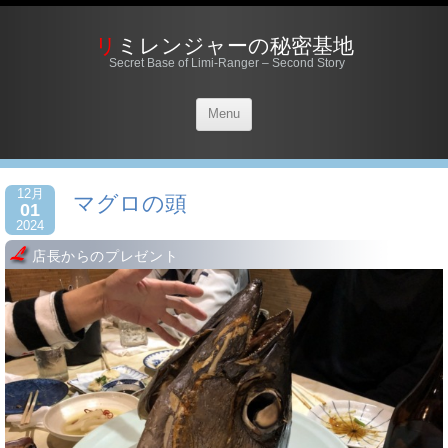
リミレンジャーの秘密基地
Secret Base of Limi-Ranger – Second Story
Menu
12月
マグロの頭
01
2024
店長からのプレゼント