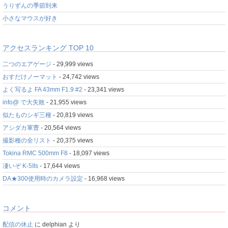
うりずんの季節到来
小さなマウスが好き
アクセスランキング TOP 10
二つのエアゲージ
- 29,999 views
おすだけノーマット
- 24,742 views
よく写るよ FA 43mm F1.9 #2
- 23,341 views
info@ で大失敗
- 21,955 views
似たものシギ三種
- 20,819 views
アシダカ軍曹
- 20,564 views
撮影種の全リスト
- 20,375 views
Tokina RMC 500mm F8
- 18,097 views
凄いぞ K-5IIs
- 17,644 views
DA★300使用時のカメラ設定
- 16,968 views
コメント
配信の休止
に
delphian
より