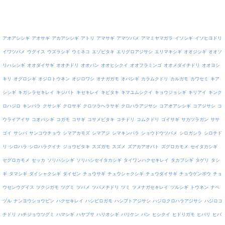
アオアシシギ
アオサギ
アカアシシギ
アトリ
アマサギ
アマツバメ
アマミヤマガラ
イソシギ
イソヒヨドリ
イワツバメ
ウグイス
ウズラシギ
ウミネコ
エゾビタキ
エリグロアジサシ
エリマキシギ
オオジシギ
オオソ
リハシシギ
オオダイサギ
オオチドリ
オオバン
オオヒシクイ
オオフラミンゴ
オオメダイチドリ
オオヨシ
キリ
オグロシギ
オジロトウネン
オジロワシ
オナガガモ
オバシギ
カラムクドリ
カルガモ
カワセミ
キア
シシギ
キガシラセキレイ
キジバト
キセキレイ
キビタキ
キマユムシクイ
キョウジョシギ
キリアイ
キンク
ロハジロ
キンパラ
クサシギ
クロサギ
クロツラヘラサギ
クロハラアジサシ
コアオアシシギ
コアジサシ
コ
ウライアイサ
コオバシギ
コガモ
コサギ
コサメビタキ
コチドリ
コムクドリ
ゴイサギ
サカツラガン
ササ
ゴイ
サシバ
サンコウチョウ
シマアカモズ
シマアジ
シマキンパラ
ショウドウツバメ
シロガシラ
シロチド
リ
シロハラ
シロハラクイナ
ジョウビタキ
スズガモ
スズメ
ズアカアオバト
ズグロカモメ
セイタカシギ
セグロカモメ
セッカ
ソリハシシギ
ソリハシセイタカシギ
タイワンハクセキレイ
タカブシギ
タゲリ
タシ
ギ
タマシギ
ダイシャクシギ
ダイゼン
チュウサギ
チュウシャクシギ
チュウダイサギ
チョウゲンボウ
チョ
ウセンウグイス
ツクシガモ
ツグミ
ツバメ
ツバメチドリ
ツミ
ツメナガセキレイ
ツルシギ
トウネン
ナベ
ヅル
ナンヨウショウビン
ハクセキレイ
ハシビロガモ
ハシブトアジサシ
ハジロクロハラアジサシ
ハジロコ
チドリ
ハチジョウツグミ
ハマシギ
ハヤブサ
ハリオシギ
バリケン
バン
ヒシクイ
ヒドリガモ
ヒバリ
ヒバ