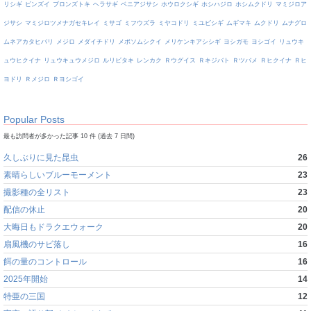
リシギ
ビンズイ
ブロンズトキ
ヘラサギ
ベニアジサシ
ホウロクシギ
ホシハジロ
ホシムクドリ
マミジロア
ジサシ
マミジロツメナガセキレイ
ミサゴ
ミフウズラ
ミヤコドリ
ミユビシギ
ムギマキ
ムクドリ
ムナグロ
ムネアカタヒバリ
メジロ
メダイチドリ
メボソムシクイ
メリケンキアシシギ
ヨシガモ
ヨシゴイ
リュウキ
ュウヒクイナ
リュウキュウメジロ
ルリビタキ
レンカク
Ｒウグイス
Ｒキジバト
Ｒツバメ
Ｒヒクイナ
Ｒヒ
ヨドリ
Ｒメジロ
Ｒヨシゴイ
Popular Posts
最も訪問者が多かった記事 10 件 (過去 7 日間)
久しぶりに見た昆虫
26
素晴らしいブルーモーメント
23
撮影種の全リスト
23
配信の休止
20
大晦日もドラクエウォーク
20
扇風機のサビ落し
16
餌の量のコントロール
16
2025年開始
14
特亜の三国
12