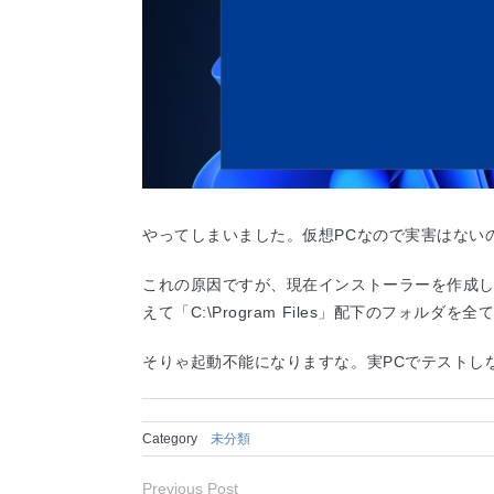
やってしまいました。仮想PCなので実害はない
これの原因ですが、現在インストーラーを作成
えて「C:\Program Files」配下のフォルダ
そりゃ起動不能になりますな。実PCでテストし
Category
未分類
Previous Post