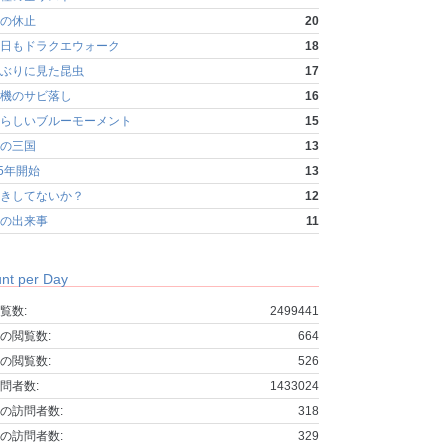
の休止
20
日もドラクエウォーク
18
ぶりに見た昆虫
17
機のサビ落し
16
らしいブルーモーメント
15
の三国
13
25年開始
13
きしてないか？
12
の出来事
11
nt per Day
覧数:
2499441
の閲覧数:
664
の閲覧数:
526
問者数:
1433024
の訪問者数:
318
の訪問者数:
329