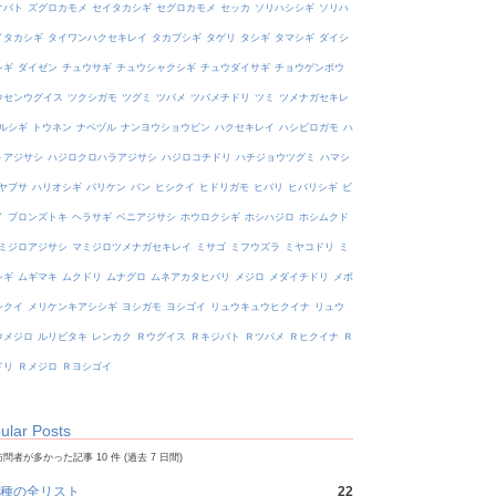
オバト
ズグロカモメ
セイタカシギ
セグロカモメ
セッカ
ソリハシシギ
ソリハ
イタカシギ
タイワンハクセキレイ
タカブシギ
タゲリ
タシギ
タマシギ
ダイシ
シギ
ダイゼン
チュウサギ
チュウシャクシギ
チュウダイサギ
チョウゲンボウ
ウセンウグイス
ツクシガモ
ツグミ
ツバメ
ツバメチドリ
ツミ
ツメナガセキレ
ルシギ
トウネン
ナベヅル
ナンヨウショウビン
ハクセキレイ
ハシビロガモ
ハ
トアジサシ
ハジロクロハラアジサシ
ハジロコチドリ
ハチジョウツグミ
ハマシ
ヤブサ
ハリオシギ
バリケン
バン
ヒシクイ
ヒドリガモ
ヒバリ
ヒバリシギ
ビ
イ
ブロンズトキ
ヘラサギ
ベニアジサシ
ホウロクシギ
ホシハジロ
ホシムクド
ミジロアジサシ
マミジロツメナガセキレイ
ミサゴ
ミフウズラ
ミヤコドリ
ミ
シギ
ムギマキ
ムクドリ
ムナグロ
ムネアカタヒバリ
メジロ
メダイチドリ
メボ
シクイ
メリケンキアシシギ
ヨシガモ
ヨシゴイ
リュウキュウヒクイナ
リュウ
ウメジロ
ルリビタキ
レンカク
Ｒウグイス
Ｒキジバト
Ｒツバメ
Ｒヒクイナ
Ｒ
ドリ
Ｒメジロ
Ｒヨシゴイ
ular Posts
問者が多かった記事 10 件 (過去 7 日間)
種の全リスト
22