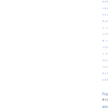
カア
シセ
ャク
チョ
イ
ツ
シブ
ギ
ハ
ンズ
リ
マ
ユビ
ソム
キュ
ヒヨ
Pop
最も訪
撮影