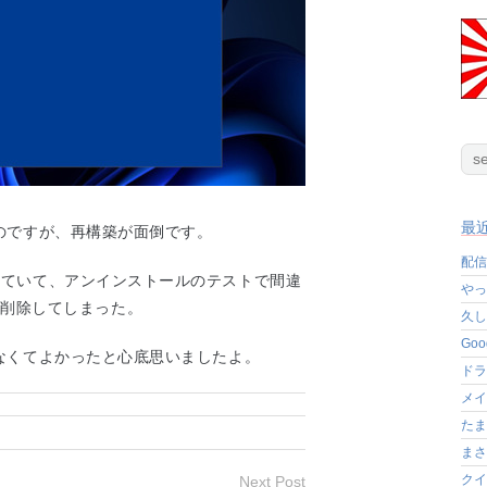
最
のですが、再構築が面倒です。
配信
していて、アンインストールのテストで間違
やっ
を全て削除してしまった。
久し
Go
なくてよかったと心底思いましたよ。
ドラ
メイ
たま
まさ
クイ
Next Post