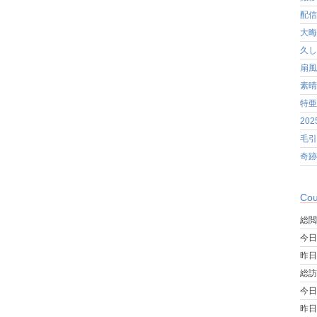
配信
大晦
久し
扇風
素晴
特亜
20
毛引
奇跡
Cou
総閲
今日
昨日
総訪
今日
昨日