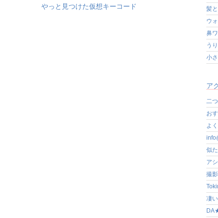
やっと見つけた仮想キーコード
髪と
ウォ
鼻ワ
うり
小さ
アク
二つ
おす
よく写
in
似た
アシ
撮影
Tok
凄いぞ
DA