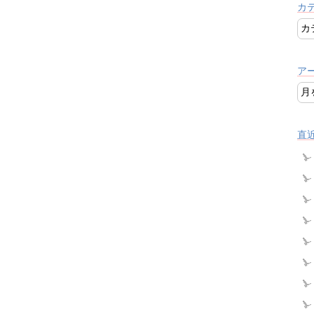
カ
ア
直