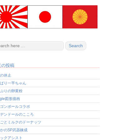
近の投稿
の休止
ぱり一平ちゃん
ぶりの卵黄粉
ogle図形描画
ゴンボールコラボ
デンドールのこころ
ごとミルクのドーナッツ
かのSP武器錬成
ックアシスト