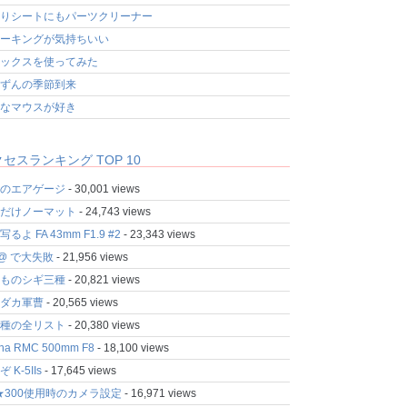
りシートにもパーツクリーナー
ーキングが気持ちいい
ックスを使ってみた
ずんの季節到来
なマウスが好き
セスランキング TOP 10
のエアゲージ
- 30,001 views
だけノーマット
- 24,743 views
るよ FA 43mm F1.9 #2
- 23,343 views
fo@ で大失敗
- 21,956 views
ものシギ三種
- 20,821 views
ダカ軍曹
- 20,565 views
種の全リスト
- 20,380 views
ina RMC 500mm F8
- 18,100 views
 K-5IIs
- 17,645 views
★300使用時のカメラ設定
- 16,971 views