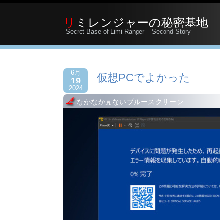
リミレンジャーの秘密基地
Secret Base of Limi-Ranger – Second Story
6月
仮想PCでよかった
19
2024
なかなか見ないブルースクリーン