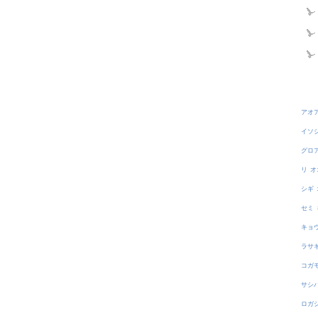
アオ
イソ
グロ
リ
オ
シギ
セミ
キョ
ラサ
コガ
サシ
ロガ