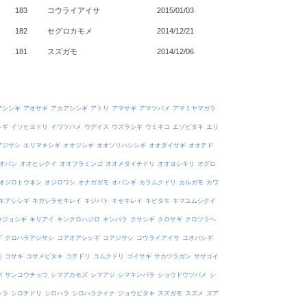
183
コウライアイサ
2015/01/03
182
セグロカモメ
2014/12/21
181
スズガモ
2014/12/06
アシシギ
アオサギ
アカアシシギ
アトリ
アマサギ
アマツバメ
アマミヤマガラ
シギ
イソヒヨドリ
イワツバメ
ウグイス
ウズラシギ
ウミネコ
エゾビタキ
エリ
アジサシ
エリマキシギ
オオジシギ
オオソリハシシギ
オオダイサギ
オオチド
オバン
オオヒシクイ
オオフラミンゴ
オオメダイチドリ
オオヨシキリ
オグロ
オジロトウネン
オジロワシ
オナガガモ
オバシギ
カラムクドリ
カルガモ
カワ
キアシシギ
キガシラセキレイ
キジバト
キセキレイ
キビタキ
キマユムシクイ
ウジョシギ
キリアイ
キンクロハジロ
キンパラ
クサシギ
クロサギ
クロツラヘ
ギ
クロハラアジサシ
コアオアシシギ
コアジサシ
コウライアイサ
コオバシギ
モ
コサギ
コサメビタキ
コチドリ
コムクドリ
ゴイサギ
サカツラガン
ササゴイ
バ
サンコウチョウ
シマアカモズ
シマアジ
シマキンパラ
ショウドウツバメ
シ
シラ
シロチドリ
シロハラ
シロハラクイナ
ジョウビタキ
スズガモ
スズメ
ズア