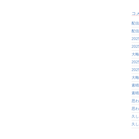
コ
配信
配信
20
20
大晦
20
20
大晦
素晴
素晴
思わ
思わ
久し
久し