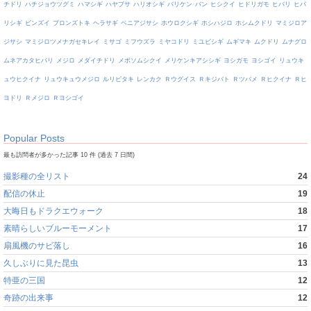
チドリ
ハチジョウツグミ
ハマシギ
ハヤブサ
ハリオシギ
バリケン
バン
ヒシクイ
ヒドリガモ
ヒバリ
ヒバ
リシギ
ビンズイ
ブロンズトキ
ヘラサギ
ベニアジサシ
ホウロクシギ
ホシハジロ
ホシムクドリ
マミジロア
ジサシ
マミジロツメナガセキレイ
ミサゴ
ミフウズラ
ミヤコドリ
ミユビシギ
ムギマキ
ムクドリ
ムナグロ
ムネアカタヒバリ
メジロ
メダイチドリ
メボソムシクイ
メリケンキアシシギ
ヨシガモ
ヨシゴイ
リュウキ
ュウヒクイナ
リュウキュウメジロ
ルリビタキ
レンカク
Ｒウグイス
Ｒキジバト
Ｒツバメ
Ｒヒクイナ
Ｒヒ
ヨドリ
Ｒメジロ
Ｒヨシゴイ
Popular Posts
最も訪問者が多かった記事 10 件 (過去 7 日間)
撮影種の全リスト
24
配信の休止
19
大晦日もドラクエウォーク
18
素晴らしいブルーモーメント
17
扇風機のサビ落し
16
久しぶりに見た昆虫
13
特亜の三国
12
奇跡の出来事
12