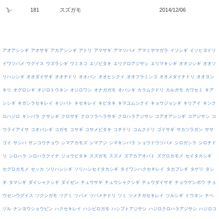
181
スズガモ
2014/12/06
アオアシシギ
アオサギ
アカアシシギ
アトリ
アマサギ
アマツバメ
アマミヤマガラ
イソシギ
イソヒヨドリ
イワツバメ
ウグイス
ウズラシギ
ウミネコ
エゾビタキ
エリグロアジサシ
エリマキシギ
オオジシギ
オオソ
リハシシギ
オオダイサギ
オオチドリ
オオバン
オオヒシクイ
オオフラミンゴ
オオメダイチドリ
オオヨシ
キリ
オグロシギ
オジロトウネン
オジロワシ
オナガガモ
オバシギ
カラムクドリ
カルガモ
カワセミ
キア
シシギ
キガシラセキレイ
キジバト
キセキレイ
キビタキ
キマユムシクイ
キョウジョシギ
キリアイ
キンク
ロハジロ
キンパラ
クサシギ
クロサギ
クロツラヘラサギ
クロハラアジサシ
コアオアシシギ
コアジサシ
コ
ウライアイサ
コオバシギ
コガモ
コサギ
コサメビタキ
コチドリ
コムクドリ
ゴイサギ
サカツラガン
ササ
ゴイ
サシバ
サンコウチョウ
シマアカモズ
シマアジ
シマキンパラ
ショウドウツバメ
シロガシラ
シロチド
リ
シロハラ
シロハラクイナ
ジョウビタキ
スズガモ
スズメ
ズアカアオバト
ズグロカモメ
セイタカシギ
セグロカモメ
セッカ
ソリハシシギ
ソリハシセイタカシギ
タイワンハクセキレイ
タカブシギ
タゲリ
タシ
ギ
タマシギ
ダイシャクシギ
ダイゼン
チュウサギ
チュウシャクシギ
チュウダイサギ
チョウゲンボウ
チョ
ウセンウグイス
ツクシガモ
ツグミ
ツバメ
ツバメチドリ
ツミ
ツメナガセキレイ
ツルシギ
トウネン
ナベ
ヅル
ナンヨウショウビン
ハクセキレイ
ハシビロガモ
ハシブトアジサシ
ハジロクロハラアジサシ
ハジロコ