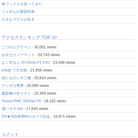
鼻ワックスを使ってみた
うりずんの季節到来
小さなマウスが好き
アクセスランキング TOP 10
二つのエアゲージ
- 30,001 views
おすだけノーマット
- 24,743 views
よく写るよ FA 43mm F1.9 #2
- 23,348 views
info@ で大失敗
- 21,958 views
似たものシギ三種
- 20,824 views
アシダカ軍曹
- 20,566 views
撮影種の全リスト
- 20,384 views
Tokina RMC 500mm F8
- 18,102 views
凄いぞ K-5IIs
- 17,645 views
DA★300使用時のカメラ設定
- 16,971 views
コメント