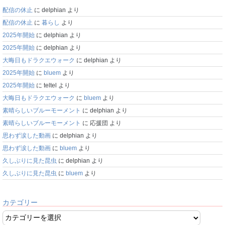
配信の休止
に
delphian
より
配信の休止
に
暮らし
より
2025年開始
に
delphian
より
2025年開始
に
delphian
より
大晦日もドラクエウォーク
に
delphian
より
2025年開始
に
bluem
より
2025年開始
に
teltel
より
大晦日もドラクエウォーク
に
bluem
より
素晴らしいブルーモーメント
に
delphian
より
素晴らしいブルーモーメント
に
応援団
より
思わず涙した動画
に
delphian
より
思わず涙した動画
に
bluem
より
久しぶりに見た昆虫
に
delphian
より
久しぶりに見た昆虫
に
bluem
より
カテゴリー