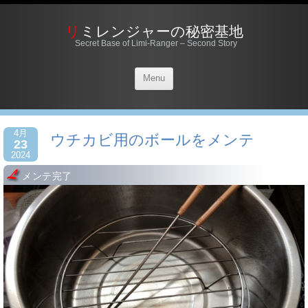
リミレンジャーの秘密基地
Secret Base of Limi-Ranger – Second Story
Menu
4月
ウチカビ用のボールをメンテ
23
2024
メンテ完了