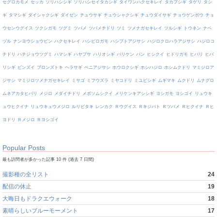
セグロカモメ
セッカ
ソリハシシギ
ソリハシセイタカシギ
タイワンハクセキレイ
タカブシギ
タゲリ
タシ
ギ
タマシギ
ダイシャクシギ
ダイゼン
チュウサギ
チュウシャクシギ
チュウダイサギ
チョウゲンボウ
チョ
ウセンウグイス
ツクシガモ
ツグミ
ツバメ
ツバメチドリ
ツミ
ツメナガセキレイ
ツルシギ
トウネン
ナベ
ヅル
ナンヨウショウビン
ハクセキレイ
ハシビロガモ
ハシブトアジサシ
ハジロクロハラアジサシ
ハジロコ
チドリ
ハチジョウツグミ
ハマシギ
ハヤブサ
ハリオシギ
バリケン
バン
ヒシクイ
ヒドリガモ
ヒバリ
ヒバ
リシギ
ビンズイ
ブロンズトキ
ヘラサギ
ベニアジサシ
ホウロクシギ
ホシハジロ
ホシムクドリ
マミジロア
ジサシ
マミジロツメナガセキレイ
ミサゴ
ミフウズラ
ミヤコドリ
ミユビシギ
ムギマキ
ムクドリ
ムナグロ
ムネアカタヒバリ
メジロ
メダイチドリ
メボソムシクイ
メリケンキアシシギ
ヨシガモ
ヨシゴイ
リュウキ
ュウヒクイナ
リュウキュウメジロ
ルリビタキ
レンカク
Ｒウグイス
Ｒキジバト
Ｒツバメ
Ｒヒクイナ
Ｒヒ
ヨドリ
Ｒメジロ
Ｒヨシゴイ
Popular Posts
最も訪問者が多かった記事 10 件 (過去 7 日間)
撮影種の全リスト
24
配信の休止
19
大晦日もドラクエウォーク
18
素晴らしいブルーモーメント
17