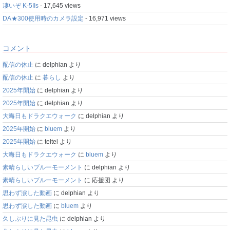
凄いぞ K-5IIs
- 17,645 views
DA★300使用時のカメラ設定
- 16,971 views
コメント
配信の休止
に
delphian
より
配信の休止
に
暮らし
より
2025年開始
に
delphian
より
2025年開始
に
delphian
より
大晦日もドラクエウォーク
に
delphian
より
2025年開始
に
bluem
より
2025年開始
に
teltel
より
大晦日もドラクエウォーク
に
bluem
より
素晴らしいブルーモーメント
に
delphian
より
素晴らしいブルーモーメント
に
応援団
より
思わず涙した動画
に
delphian
より
思わず涙した動画
に
bluem
より
久しぶりに見た昆虫
に
delphian
より