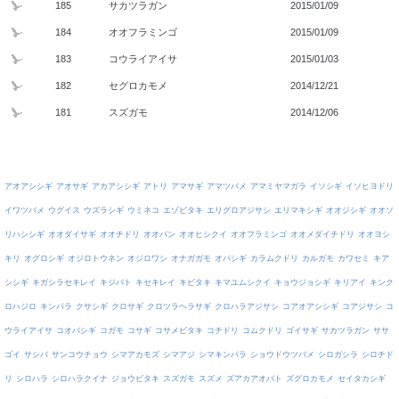
185
サカツラガン
2015/01/09
184
オオフラミンゴ
2015/01/09
183
コウライアイサ
2015/01/03
182
セグロカモメ
2014/12/21
181
スズガモ
2014/12/06
アオアシシギ
アオサギ
アカアシシギ
アトリ
アマサギ
アマツバメ
アマミヤマガラ
イソシギ
イソヒヨドリ
イワツバメ
ウグイス
ウズラシギ
ウミネコ
エゾビタキ
エリグロアジサシ
エリマキシギ
オオジシギ
オオソ
リハシシギ
オオダイサギ
オオチドリ
オオバン
オオヒシクイ
オオフラミンゴ
オオメダイチドリ
オオヨシ
キリ
オグロシギ
オジロトウネン
オジロワシ
オナガガモ
オバシギ
カラムクドリ
カルガモ
カワセミ
キア
シシギ
キガシラセキレイ
キジバト
キセキレイ
キビタキ
キマユムシクイ
キョウジョシギ
キリアイ
キンク
ロハジロ
キンパラ
クサシギ
クロサギ
クロツラヘラサギ
クロハラアジサシ
コアオアシシギ
コアジサシ
コ
ウライアイサ
コオバシギ
コガモ
コサギ
コサメビタキ
コチドリ
コムクドリ
ゴイサギ
サカツラガン
ササ
ゴイ
サシバ
サンコウチョウ
シマアカモズ
シマアジ
シマキンパラ
ショウドウツバメ
シロガシラ
シロチド
リ
シロハラ
シロハラクイナ
ジョウビタキ
スズガモ
スズメ
ズアカアオバト
ズグロカモメ
セイタカシギ