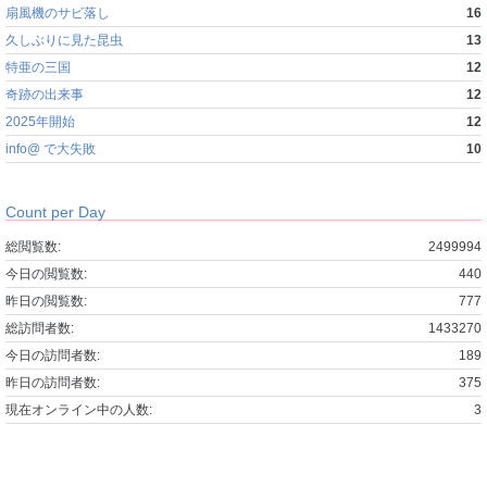
扇風機のサビ落し
16
久しぶりに見た昆虫
13
特亜の三国
12
奇跡の出来事
12
2025年開始
12
info@ で大失敗
10
Count per Day
総閲覧数:
2499994
今日の閲覧数:
440
昨日の閲覧数:
777
総訪問者数:
1433270
今日の訪問者数:
189
昨日の訪問者数:
375
現在オンライン中の人数:
3