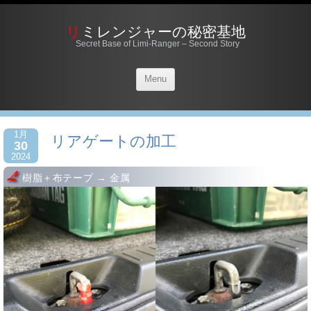
リミレンジャーの秘密基地
Secret Base of Limi-Ranger – Second Story
Menu
1月
リアゲートの加工
30
2024
樹脂＋布テープ → 金属