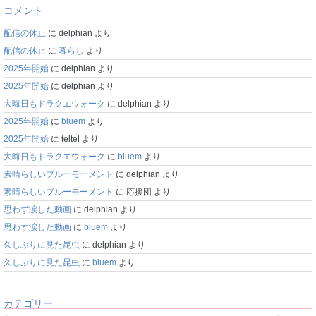
コメント
配信の休止
に
delphian
より
配信の休止
に
暮らし
より
2025年開始
に
delphian
より
2025年開始
に
delphian
より
大晦日もドラクエウォーク
に
delphian
より
2025年開始
に
bluem
より
2025年開始
に
teltel
より
大晦日もドラクエウォーク
に
bluem
より
素晴らしいブルーモーメント
に
delphian
より
素晴らしいブルーモーメント
に
応援団
より
思わず涙した動画
に
delphian
より
思わず涙した動画
に
bluem
より
久しぶりに見た昆虫
に
delphian
より
久しぶりに見た昆虫
に
bluem
より
カテゴリー