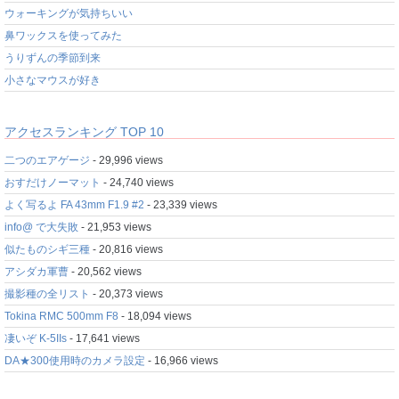
ウォーキングが気持ちいい
鼻ワックスを使ってみた
うりずんの季節到来
小さなマウスが好き
アクセスランキング TOP 10
二つのエアゲージ
- 29,996 views
おすだけノーマット
- 24,740 views
よく写るよ FA 43mm F1.9 #2
- 23,339 views
info@ で大失敗
- 21,953 views
似たものシギ三種
- 20,816 views
アシダカ軍曹
- 20,562 views
撮影種の全リスト
- 20,373 views
Tokina RMC 500mm F8
- 18,094 views
凄いぞ K-5IIs
- 17,641 views
DA★300使用時のカメラ設定
- 16,966 views