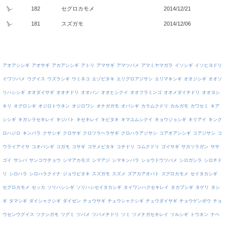
182
セグロカモメ
2014/12/21
181
スズガモ
2014/12/06
アオアシシギ
アオサギ
アカアシシギ
アトリ
アマサギ
アマツバメ
アマミヤマガラ
イソシギ
イソヒヨドリ
イワツバメ
ウグイス
ウズラシギ
ウミネコ
エゾビタキ
エリグロアジサシ
エリマキシギ
オオジシギ
オオソ
リハシシギ
オオダイサギ
オオチドリ
オオバン
オオヒシクイ
オオフラミンゴ
オオメダイチドリ
オオヨシ
キリ
オグロシギ
オジロトウネン
オジロワシ
オナガガモ
オバシギ
カラムクドリ
カルガモ
カワセミ
キア
シシギ
キガシラセキレイ
キジバト
キセキレイ
キビタキ
キマユムシクイ
キョウジョシギ
キリアイ
キンク
ロハジロ
キンパラ
クサシギ
クロサギ
クロツラヘラサギ
クロハラアジサシ
コアオアシシギ
コアジサシ
コ
ウライアイサ
コオバシギ
コガモ
コサギ
コサメビタキ
コチドリ
コムクドリ
ゴイサギ
サカツラガン
ササ
ゴイ
サシバ
サンコウチョウ
シマアカモズ
シマアジ
シマキンパラ
ショウドウツバメ
シロガシラ
シロチド
リ
シロハラ
シロハラクイナ
ジョウビタキ
スズガモ
スズメ
ズアカアオバト
ズグロカモメ
セイタカシギ
セグロカモメ
セッカ
ソリハシシギ
ソリハシセイタカシギ
タイワンハクセキレイ
タカブシギ
タゲリ
タシ
ギ
タマシギ
ダイシャクシギ
ダイゼン
チュウサギ
チュウシャクシギ
チュウダイサギ
チョウゲンボウ
チョ
ウセンウグイス
ツクシガモ
ツグミ
ツバメ
ツバメチドリ
ツミ
ツメナガセキレイ
ツルシギ
トウネン
ナベ