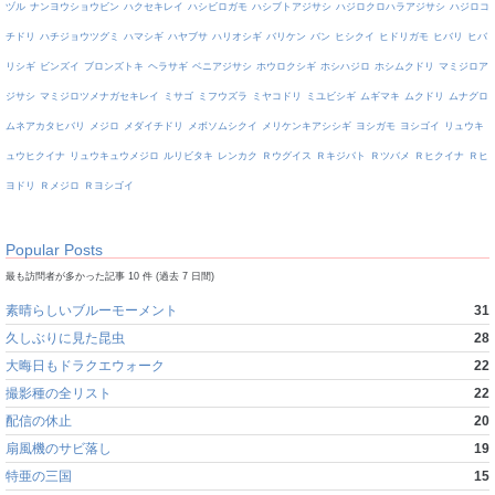
ヅル
ナンヨウショウビン
ハクセキレイ
ハシビロガモ
ハシブトアジサシ
ハジロクロハラアジサシ
ハジロコ
チドリ
ハチジョウツグミ
ハマシギ
ハヤブサ
ハリオシギ
バリケン
バン
ヒシクイ
ヒドリガモ
ヒバリ
ヒバ
リシギ
ビンズイ
ブロンズトキ
ヘラサギ
ベニアジサシ
ホウロクシギ
ホシハジロ
ホシムクドリ
マミジロア
ジサシ
マミジロツメナガセキレイ
ミサゴ
ミフウズラ
ミヤコドリ
ミユビシギ
ムギマキ
ムクドリ
ムナグロ
ムネアカタヒバリ
メジロ
メダイチドリ
メボソムシクイ
メリケンキアシシギ
ヨシガモ
ヨシゴイ
リュウキ
ュウヒクイナ
リュウキュウメジロ
ルリビタキ
レンカク
Ｒウグイス
Ｒキジバト
Ｒツバメ
Ｒヒクイナ
Ｒヒ
ヨドリ
Ｒメジロ
Ｒヨシゴイ
Popular Posts
最も訪問者が多かった記事 10 件 (過去 7 日間)
素晴らしいブルーモーメント
31
久しぶりに見た昆虫
28
大晦日もドラクエウォーク
22
撮影種の全リスト
22
配信の休止
20
扇風機のサビ落し
19
特亜の三国
15