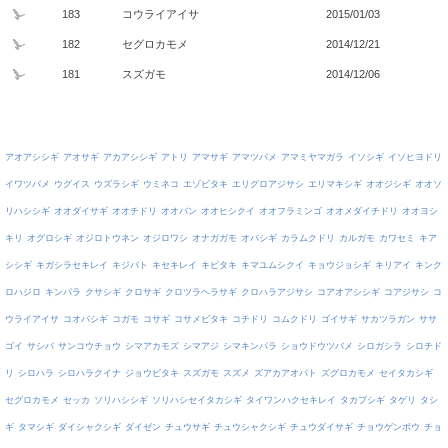
183
コウライアイサ
2015/01/03
182
セグロカモメ
2014/12/21
181
スズガモ
2014/12/06
アオアシシギ
アオサギ
アカアシシギ
アトリ
アマサギ
アマツバメ
アマミヤマガラ
イソシギ
イソヒヨドリ
イワツバメ
ウグイス
ウズラシギ
ウミネコ
エゾビタキ
エリグロアジサシ
エリマキシギ
オオジシギ
オオソ
リハシシギ
オオダイサギ
オオチドリ
オオバン
オオヒシクイ
オオフラミンゴ
オオメダイチドリ
オオヨシ
キリ
オグロシギ
オジロトウネン
オジロワシ
オナガガモ
オバシギ
カラムクドリ
カルガモ
カワセミ
キア
シシギ
キガシラセキレイ
キジバト
キセキレイ
キビタキ
キマユムシクイ
キョウジョシギ
キリアイ
キンク
ロハジロ
キンパラ
クサシギ
クロサギ
クロツラヘラサギ
クロハラアジサシ
コアオアシシギ
コアジサシ
コ
ウライアイサ
コオバシギ
コガモ
コサギ
コサメビタキ
コチドリ
コムクドリ
ゴイサギ
サカツラガン
ササ
ゴイ
サシバ
サンコウチョウ
シマアカモズ
シマアジ
シマキンパラ
ショウドウツバメ
シロガシラ
シロチド
リ
シロハラ
シロハラクイナ
ジョウビタキ
スズガモ
スズメ
ズアカアオバト
ズグロカモメ
セイタカシギ
セグロカモメ
セッカ
ソリハシシギ
ソリハシセイタカシギ
タイワンハクセキレイ
タカブシギ
タゲリ
タシ
ギ
タマシギ
ダイシャクシギ
ダイゼン
チュウサギ
チュウシャクシギ
チュウダイサギ
チョウゲンボウ
チョ