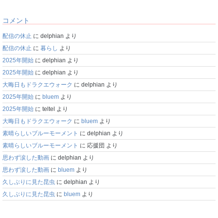
コメント
配信の休止
に
delphian
より
配信の休止
に
暮らし
より
2025年開始
に
delphian
より
2025年開始
に
delphian
より
大晦日もドラクエウォーク
に
delphian
より
2025年開始
に
bluem
より
2025年開始
に
teltel
より
大晦日もドラクエウォーク
に
bluem
より
素晴らしいブルーモーメント
に
delphian
より
素晴らしいブルーモーメント
に
応援団
より
思わず涙した動画
に
delphian
より
思わず涙した動画
に
bluem
より
久しぶりに見た昆虫
に
delphian
より
久しぶりに見た昆虫
に
bluem
より