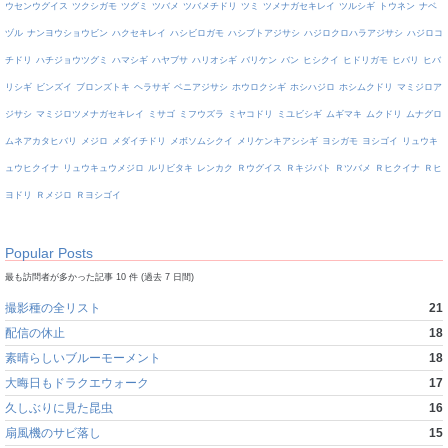
ウセンウグイス
ツクシガモ
ツグミ
ツバメ
ツバメチドリ
ツミ
ツメナガセキレイ
ツルシギ
トウネン
ナベ
ヅル
ナンヨウショウビン
ハクセキレイ
ハシビロガモ
ハシブトアジサシ
ハジロクロハラアジサシ
ハジロコ
チドリ
ハチジョウツグミ
ハマシギ
ハヤブサ
ハリオシギ
バリケン
バン
ヒシクイ
ヒドリガモ
ヒバリ
ヒバ
リシギ
ビンズイ
ブロンズトキ
ヘラサギ
ベニアジサシ
ホウロクシギ
ホシハジロ
ホシムクドリ
マミジロア
ジサシ
マミジロツメナガセキレイ
ミサゴ
ミフウズラ
ミヤコドリ
ミユビシギ
ムギマキ
ムクドリ
ムナグロ
ムネアカタヒバリ
メジロ
メダイチドリ
メボソムシクイ
メリケンキアシシギ
ヨシガモ
ヨシゴイ
リュウキ
ュウヒクイナ
リュウキュウメジロ
ルリビタキ
レンカク
Ｒウグイス
Ｒキジバト
Ｒツバメ
Ｒヒクイナ
Ｒヒ
ヨドリ
Ｒメジロ
Ｒヨシゴイ
Popular Posts
最も訪問者が多かった記事 10 件 (過去 7 日間)
撮影種の全リスト
21
配信の休止
18
素晴らしいブルーモーメント
18
大晦日もドラクエウォーク
17
久しぶりに見た昆虫
16
扇風機のサビ落し
15