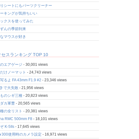
りシートにもパーツクリーナー
ーキングが気持ちいい
ックスを使ってみた
ずんの季節到来
なマウスが好き
セスランキング TOP 10
のエアゲージ
- 30,001 views
だけノーマット
- 24,743 views
るよ FA 43mm F1.9 #2
- 23,346 views
fo@ で大失敗
- 21,956 views
ものシギ三種
- 20,823 views
ダカ軍曹
- 20,565 views
種の全リスト
- 20,381 views
ina RMC 500mm F8
- 18,101 views
 K-5IIs
- 17,645 views
★300使用時のカメラ設定
- 16,971 views