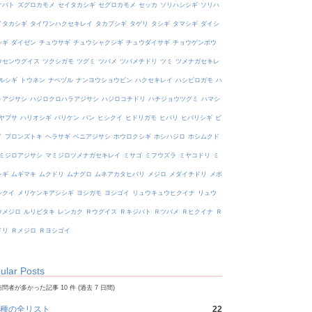
オバト
ズグロカモメ
セイタカシギ
セグロカモメ
セッカ
ソリハシシギ
ソリハ
イタカシギ
タイワンハクセキレイ
タカブシギ
タゲリ
タシギ
タマシギ
ダイシ
シギ
ダイゼン
チュウサギ
チュウシャクシギ
チュウダイサギ
チョウゲンボウ
ウセンウグイス
ツクシガモ
ツグミ
ツバメ
ツバメチドリ
ツミ
ツメナガセキレ
ルシギ
トウネン
ナベヅル
ナンヨウショウビン
ハクセキレイ
ハシビロガモ
ハ
トアジサシ
ハジロクロハラアジサシ
ハジロコチドリ
ハチジョウツグミ
ハマシ
ヤブサ
ハリオシギ
バリケン
バン
ヒシクイ
ヒドリガモ
ヒバリ
ヒバリシギ
ビ
イ
ブロンズトキ
ヘラサギ
ベニアジサシ
ホウロクシギ
ホシハジロ
ホシムクド
ミジロアジサシ
マミジロツメナガセキレイ
ミサゴ
ミフウズラ
ミヤコドリ
ミ
シギ
ムギマキ
ムクドリ
ムナグロ
ムネアカタヒバリ
メジロ
メダイチドリ
メボ
シクイ
メリケンキアシシギ
ヨシガモ
ヨシゴイ
リュウキュウヒクイナ
リュウ
ウメジロ
ルリビタキ
レンカク
Ｒウグイス
Ｒキジバト
Ｒツバメ
Ｒヒクイナ
Ｒ
ドリ
Ｒメジロ
Ｒヨシゴイ
ular Posts
問者が多かった記事 10 件 (過去 7 日間)
種の全リスト
22