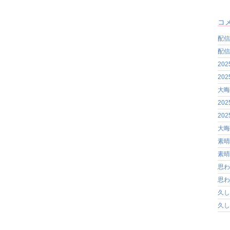
コ
配信
配信
20
20
大晦
20
20
大晦
素晴
素晴
思わ
思わ
久し
久し