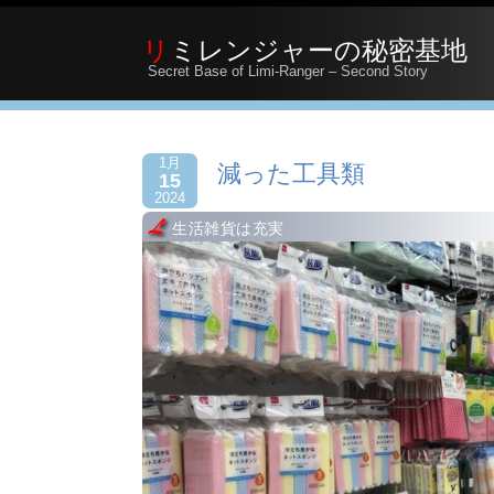
リミレンジャーの秘密基地
Secret Base of Limi-Ranger – Second Story
1月
減った工具類
15
2024
生活雑貨は充実