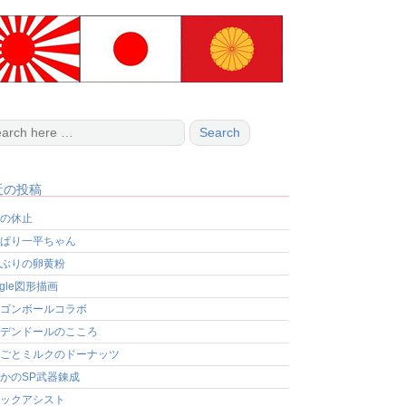
近の投稿
の休止
ぱり一平ちゃん
ぶりの卵黄粉
ogle図形描画
ゴンボールコラボ
デンドールのこころ
ごとミルクのドーナッツ
かのSP武器錬成
ックアシスト