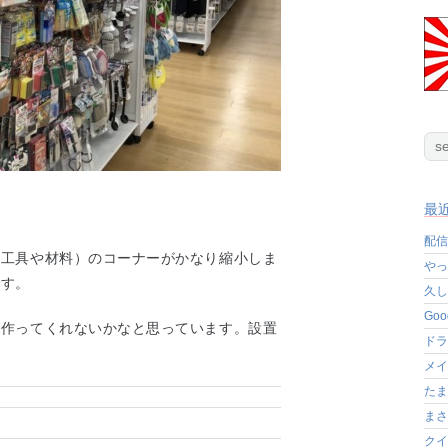
最
配信
（工具や材料）のコーナーがかなり縮小しま
やっ
です。
久し
Go
を作ってくれないかなと思っています。設置
ドラ
メイ
たま
まさ
クイ