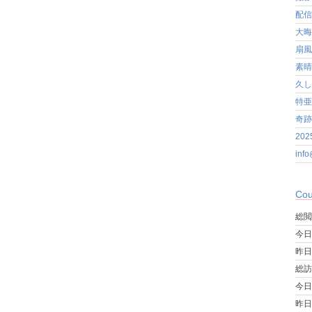
配信
大晦
扇風
素晴
久し
特亜
奇跡
20
in
Cou
総閲
今日
昨日
総訪
今日
昨日