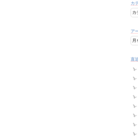
カ
ア
直