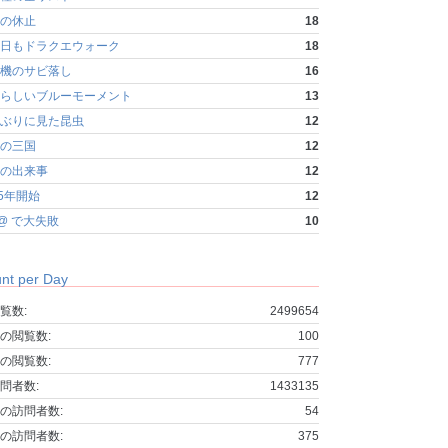
の休止
18
日もドラクエウォーク
18
機のサビ落し
16
らしいブルーモーメント
13
ぶりに見た昆虫
12
の三国
12
の出来事
12
25年開始
12
fo@ で大失敗
10
nt per Day
覧数:
2499654
の閲覧数:
100
の閲覧数:
777
問者数:
1433135
の訪問者数:
54
の訪問者数:
375