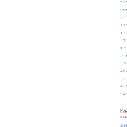
カア
シセ
ャク
チョ
イ
ツ
シブ
ギ
ハ
ンズ
リ
マ
ユビ
ソム
キュ
ヒヨ
Pop
最も訪
撮影