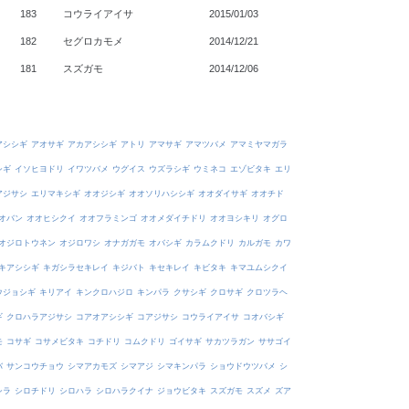
183
コウライアイサ
2015/01/03
182
セグロカモメ
2014/12/21
181
スズガモ
2014/12/06
アシシギ
アオサギ
アカアシシギ
アトリ
アマサギ
アマツバメ
アマミヤマガラ
シギ
イソヒヨドリ
イワツバメ
ウグイス
ウズラシギ
ウミネコ
エゾビタキ
エリ
アジサシ
エリマキシギ
オオジシギ
オオソリハシシギ
オオダイサギ
オオチド
オバン
オオヒシクイ
オオフラミンゴ
オオメダイチドリ
オオヨシキリ
オグロ
オジロトウネン
オジロワシ
オナガガモ
オバシギ
カラムクドリ
カルガモ
カワ
キアシシギ
キガシラセキレイ
キジバト
キセキレイ
キビタキ
キマユムシクイ
ウジョシギ
キリアイ
キンクロハジロ
キンパラ
クサシギ
クロサギ
クロツラヘ
ギ
クロハラアジサシ
コアオアシシギ
コアジサシ
コウライアイサ
コオバシギ
モ
コサギ
コサメビタキ
コチドリ
コムクドリ
ゴイサギ
サカツラガン
ササゴイ
バ
サンコウチョウ
シマアカモズ
シマアジ
シマキンパラ
ショウドウツバメ
シ
シラ
シロチドリ
シロハラ
シロハラクイナ
ジョウビタキ
スズガモ
スズメ
ズア