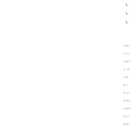
アオ
イソ
グロ
リ
オ
シギ
セミ
キョ
ラサ
コガ
サシ
ロガ