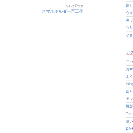
髪と
Next Post
スマホホルダー再工作
ウォ
鼻ワ
うり
小さ
アク
二つ
おす
よく写
in
似た
アシ
撮影
Tok
凄いぞ
DA