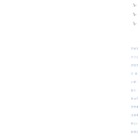
アオ
イソ
グロ
リ
オ
シギ
セミ
キョ
ラサ
コガ
サシ
ロガ