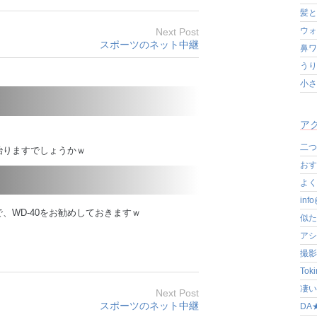
髪と
ウォ
Next Post
スポーツのネット中継
鼻ワ
うり
小さ
アク
二つ
治りますでしょうかｗ
おす
よく写
in
、WD-40をお勧めしておきますｗ
似た
アシ
撮影
Tok
凄いぞ
Next Post
スポーツのネット中継
DA