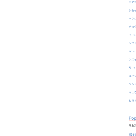
カア
シセ
ャク
チョ
イ
ツ
シブ
ギ
ハ
ンズ
リ
マ
ユビ
ソム
キュ
ヒヨ
Pop
最も訪
撮影