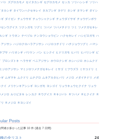
オバト
ズグロカモメ
セイタカシギ
セグロカモメ
セッカ
ソリハシシギ
ソリハ
イタカシギ
タイワンハクセキレイ
タカブシギ
タゲリ
タシギ
タマシギ
ダイシ
シギ
ダイゼン
チュウサギ
チュウシャクシギ
チュウダイサギ
チョウゲンボウ
ウセンウグイス
ツクシガモ
ツグミ
ツバメ
ツバメチドリ
ツミ
ツメナガセキレ
ルシギ
トウネン
ナベヅル
ナンヨウショウビン
ハクセキレイ
ハシビロガモ
ハ
トアジサシ
ハジロクロハラアジサシ
ハジロコチドリ
ハチジョウツグミ
ハマシ
ヤブサ
ハリオシギ
バリケン
バン
ヒシクイ
ヒドリガモ
ヒバリ
ヒバリシギ
ビ
イ
ブロンズトキ
ヘラサギ
ベニアジサシ
ホウロクシギ
ホシハジロ
ホシムクド
ミジロアジサシ
マミジロツメナガセキレイ
ミサゴ
ミフウズラ
ミヤコドリ
ミ
シギ
ムギマキ
ムクドリ
ムナグロ
ムネアカタヒバリ
メジロ
メダイチドリ
メボ
シクイ
メリケンキアシシギ
ヨシガモ
ヨシゴイ
リュウキュウヒクイナ
リュウ
ウメジロ
ルリビタキ
レンカク
Ｒウグイス
Ｒキジバト
Ｒツバメ
Ｒヒクイナ
Ｒ
ドリ
Ｒメジロ
Ｒヨシゴイ
ular Posts
問者が多かった記事 10 件 (過去 7 日間)
種の全リスト
24