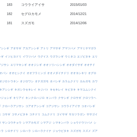
183
コウライアイサ
2015/01/03
182
セグロカモメ
2014/12/21
181
スズガモ
2014/12/06
アシシギ
アオサギ
アカアシシギ
アトリ
アマサギ
アマツバメ
アマミヤマガラ
シギ
イソヒヨドリ
イワツバメ
ウグイス
ウズラシギ
ウミネコ
エゾビタキ
エリ
アジサシ
エリマキシギ
オオジシギ
オオソリハシシギ
オオダイサギ
オオチド
オバン
オオヒシクイ
オオフラミンゴ
オオメダイチドリ
オオヨシキリ
オグロ
オジロトウネン
オジロワシ
オナガガモ
オバシギ
カラムクドリ
カルガモ
カワ
キアシシギ
キガシラセキレイ
キジバト
キセキレイ
キビタキ
キマユムシクイ
ウジョシギ
キリアイ
キンクロハジロ
キンパラ
クサシギ
クロサギ
クロツラヘ
ギ
クロハラアジサシ
コアオアシシギ
コアジサシ
コウライアイサ
コオバシギ
モ
コサギ
コサメビタキ
コチドリ
コムクドリ
ゴイサギ
サカツラガン
ササゴイ
バ
サンコウチョウ
シマアカモズ
シマアジ
シマキンパラ
ショウドウツバメ
シ
シラ
シロチドリ
シロハラ
シロハラクイナ
ジョウビタキ
スズガモ
スズメ
ズア