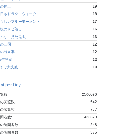
の休止
19
日もドラクエウォーク
18
らしいブルーモーメント
17
機のサビ落し
16
ぶりに見た昆虫
13
の三国
12
の出来事
12
25年開始
12
fo@ で大失敗
10
nt per Day
覧数:
2500096
の閲覧数:
542
の閲覧数:
777
問者数:
1433329
の訪問者数:
248
の訪問者数:
375