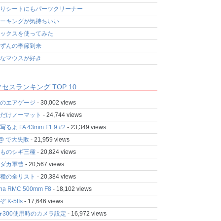
りシートにもパーツクリーナー
ーキングが気持ちいい
ックスを使ってみた
ずんの季節到来
なマウスが好き
セスランキング TOP 10
のエアゲージ
- 30,002 views
だけノーマット
- 24,744 views
るよ FA 43mm F1.9 #2
- 23,349 views
fo@ で大失敗
- 21,959 views
ものシギ三種
- 20,824 views
ダカ軍曹
- 20,567 views
種の全リスト
- 20,384 views
ina RMC 500mm F8
- 18,102 views
 K-5IIs
- 17,646 views
★300使用時のカメラ設定
- 16,972 views