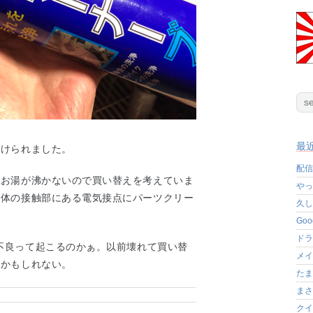
最
助けられました。
配信
もお湯が沸かないので買い替えを考えていま
やっ
本体の接触部にある電気接点にパーツクリー
久し
Go
ドラ
触不良って起こるのかぁ。以前壊れて買い替
メイ
たかもしれない。
たま
まさ
クイ