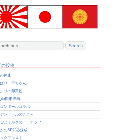
近の投稿
の休止
ぱり一平ちゃん
ぶりの卵黄粉
ogle図形描画
ゴンボールコラボ
デンドールのこころ
ごとミルクのドーナッツ
かのSP武器錬成
ックアシスト