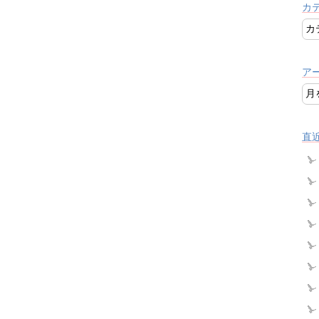
カ
ア
直