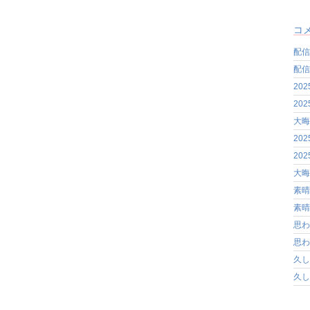
コ
配信
配信
20
20
大晦
20
20
大晦
素晴
素晴
思わ
思わ
久し
久し