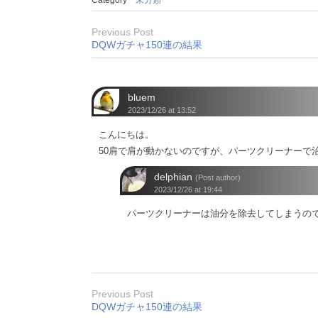
Category
未分類
Previous Post
DQWガチャ150連の結果
bluem
2023/12/26 at 13:52
こんにちは。
50肩で肩が動かないのですが、パーツクリーナーで
delphian
(Post author)
2023/12/26 at 19:44
パーツクリーナーは油分を除去してしまうので
Previous Post
DQWガチャ150連の結果