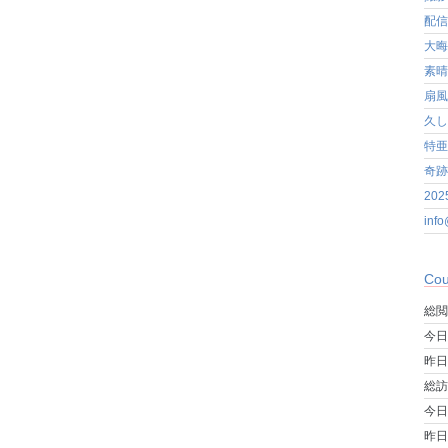
配信
大晦
素晴
扇風
久し
特亜
奇跡
20
in
Cou
総閲
今日
昨日
総訪
今日
昨日