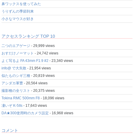
鼻ワックスを使ってみた
うりずんの季節到来
小さなマウスが好き
アクセスランキング TOP 10
二つのエアゲージ
- 29,999 views
おすだけノーマット
- 24,742 views
よく写るよ FA 43mm F1.9 #2
- 23,340 views
info@ で大失敗
- 21,954 views
似たものシギ三種
- 20,819 views
アシダカ軍曹
- 20,564 views
撮影種の全リスト
- 20,375 views
Tokina RMC 500mm F8
- 18,096 views
凄いぞ K-5IIs
- 17,643 views
DA★300使用時のカメラ設定
- 16,968 views
コメント