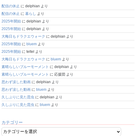
配信の休止
に
delphian
より
配信の休止
に
暮らし
より
2025年開始
に
delphian
より
2025年開始
に
delphian
より
大晦日もドラクエウォーク
に
delphian
より
2025年開始
に
bluem
より
2025年開始
に
teltel
より
大晦日もドラクエウォーク
に
bluem
より
素晴らしいブルーモーメント
に
delphian
より
素晴らしいブルーモーメント
に
応援団
より
思わず涙した動画
に
delphian
より
思わず涙した動画
に
bluem
より
久しぶりに見た昆虫
に
delphian
より
久しぶりに見た昆虫
に
bluem
より
カテゴリー