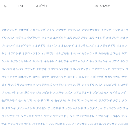
181
スズガモ
2014/12/06
アオアシシギ
アオサギ
アカアシシギ
アトリ
アマサギ
アマツバメ
アマミヤマガラ
イソシギ
イソヒヨドリ
イワツバメ
ウグイス
ウズラシギ
ウミネコ
エゾビタキ
エリグロアジサシ
エリマキシギ
オオジシギ
オオソ
リハシシギ
オオダイサギ
オオチドリ
オオバン
オオヒシクイ
オオフラミンゴ
オオメダイチドリ
オオヨシ
キリ
オグロシギ
オジロトウネン
オジロワシ
オナガガモ
オバシギ
カラムクドリ
カルガモ
カワセミ
キア
シシギ
キガシラセキレイ
キジバト
キセキレイ
キビタキ
キマユムシクイ
キョウジョシギ
キリアイ
キンク
ロハジロ
キンパラ
クサシギ
クロサギ
クロツラヘラサギ
クロハラアジサシ
コアオアシシギ
コアジサシ
コ
ウライアイサ
コオバシギ
コガモ
コサギ
コサメビタキ
コチドリ
コムクドリ
ゴイサギ
サカツラガン
ササ
ゴイ
サシバ
サンコウチョウ
シマアカモズ
シマアジ
シマキンパラ
ショウドウツバメ
シロガシラ
シロチド
リ
シロハラ
シロハラクイナ
ジョウビタキ
スズガモ
スズメ
ズアカアオバト
ズグロカモメ
セイタカシギ
セグロカモメ
セッカ
ソリハシシギ
ソリハシセイタカシギ
タイワンハクセキレイ
タカブシギ
タゲリ
タシ
ギ
タマシギ
ダイシャクシギ
ダイゼン
チュウサギ
チュウシャクシギ
チュウダイサギ
チョウゲンボウ
チョ
ウセンウグイス
ツクシガモ
ツグミ
ツバメ
ツバメチドリ
ツミ
ツメナガセキレイ
ツルシギ
トウネン
ナベ
ヅル
ナンヨウショウビン
ハクセキレイ
ハシビロガモ
ハシブトアジサシ
ハジロクロハラアジサシ
ハジロコ