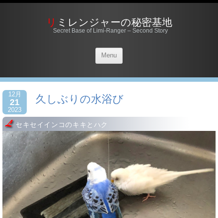
リミレンジャーの秘密基地
Secret Base of Limi-Ranger – Second Story
Menu
12月
久しぶりの水浴び
21
2023
セキセイインコのキキとハク