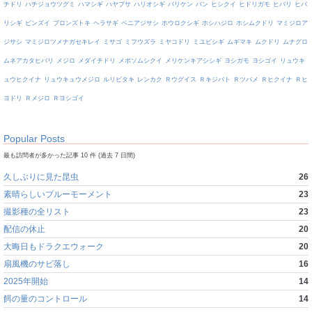
チドリ
ハチジョウツグミ
ハマシギ
ハヤブサ
ハリオシギ
バリケン
バン
ヒシクイ
ヒドリガモ
ヒバリ
ヒバ
リシギ
ビンズイ
ブロンズトキ
ヘラサギ
ベニアジサシ
ホウロクシギ
ホシハジロ
ホシムクドリ
マミジロア
ジサシ
マミジロツメナガセキレイ
ミサゴ
ミフウズラ
ミヤコドリ
ミユビシギ
ムギマキ
ムクドリ
ムナグロ
ムネアカタヒバリ
メジロ
メダイチドリ
メボソムシクイ
メリケンキアシシギ
ヨシガモ
ヨシゴイ
リュウキ
ュウヒクイナ
リュウキュウメジロ
ルリビタキ
レンカク
Ｒウグイス
Ｒキジバト
Ｒツバメ
Ｒヒクイナ
Ｒヒ
ヨドリ
Ｒメジロ
Ｒヨシゴイ
Popular Posts
最も訪問者が多かった記事 10 件 (過去 7 日間)
久しぶりに見た昆虫
26
素晴らしいブルーモーメント
23
撮影種の全リスト
23
配信の休止
20
大晦日もドラクエウォーク
20
扇風機のサビ落し
16
2025年開始
14
餌の量のコントロール
14