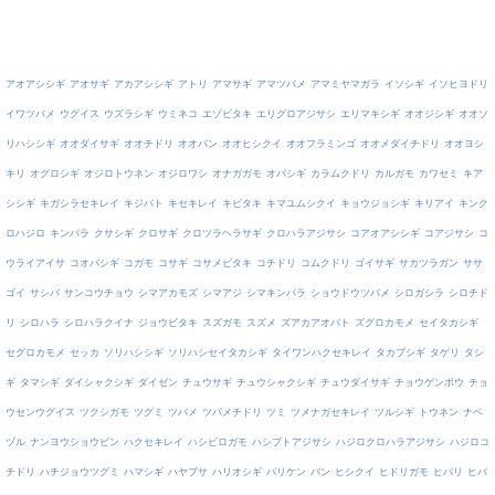
アオアシシギ
アオサギ
アカアシシギ
アトリ
アマサギ
アマツバメ
アマミヤマガラ
イソシギ
イソヒヨドリ
イワツバメ
ウグイス
ウズラシギ
ウミネコ
エゾビタキ
エリグロアジサシ
エリマキシギ
オオジシギ
オオソ
リハシシギ
オオダイサギ
オオチドリ
オオバン
オオヒシクイ
オオフラミンゴ
オオメダイチドリ
オオヨシ
キリ
オグロシギ
オジロトウネン
オジロワシ
オナガガモ
オバシギ
カラムクドリ
カルガモ
カワセミ
キア
シシギ
キガシラセキレイ
キジバト
キセキレイ
キビタキ
キマユムシクイ
キョウジョシギ
キリアイ
キンク
ロハジロ
キンパラ
クサシギ
クロサギ
クロツラヘラサギ
クロハラアジサシ
コアオアシシギ
コアジサシ
コ
ウライアイサ
コオバシギ
コガモ
コサギ
コサメビタキ
コチドリ
コムクドリ
ゴイサギ
サカツラガン
ササ
ゴイ
サシバ
サンコウチョウ
シマアカモズ
シマアジ
シマキンパラ
ショウドウツバメ
シロガシラ
シロチド
リ
シロハラ
シロハラクイナ
ジョウビタキ
スズガモ
スズメ
ズアカアオバト
ズグロカモメ
セイタカシギ
セグロカモメ
セッカ
ソリハシシギ
ソリハシセイタカシギ
タイワンハクセキレイ
タカブシギ
タゲリ
タシ
ギ
タマシギ
ダイシャクシギ
ダイゼン
チュウサギ
チュウシャクシギ
チュウダイサギ
チョウゲンボウ
チョ
ウセンウグイス
ツクシガモ
ツグミ
ツバメ
ツバメチドリ
ツミ
ツメナガセキレイ
ツルシギ
トウネン
ナベ
ヅル
ナンヨウショウビン
ハクセキレイ
ハシビロガモ
ハシブトアジサシ
ハジロクロハラアジサシ
ハジロコ
チドリ
ハチジョウツグミ
ハマシギ
ハヤブサ
ハリオシギ
バリケン
バン
ヒシクイ
ヒドリガモ
ヒバリ
ヒバ