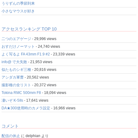
うりずんの季節到来
小さなマウスが好き
アクセスランキング TOP 10
二つのエアゲージ
- 29,996 views
おすだけノーマット
- 24,740 views
よく写るよ FA 43mm F1.9 #2
- 23,339 views
info@ で大失敗
- 21,953 views
似たものシギ三種
- 20,816 views
アシダカ軍曹
- 20,562 views
撮影種の全リスト
- 20,372 views
Tokina RMC 500mm F8
- 18,094 views
凄いぞ K-5IIs
- 17,641 views
DA★300使用時のカメラ設定
- 16,966 views
コメント
配信の休止
に
delphian
より