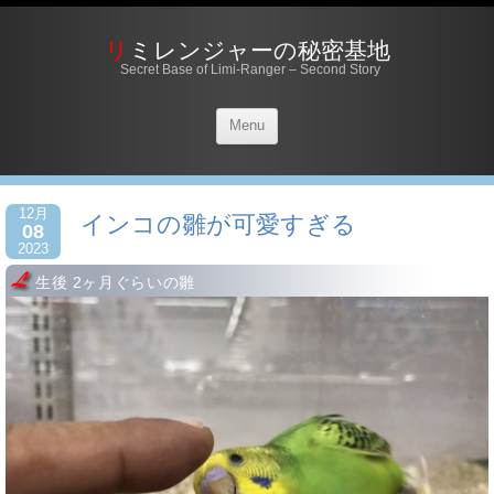
リミレンジャーの秘密基地
Secret Base of Limi-Ranger – Second Story
Menu
12月
インコの雛が可愛すぎる
08
2023
生後 2ヶ月ぐらいの雛