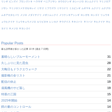
リシギ
ビンズイ
ブロンズトキ
ヘラサギ
ベニアジサシ
ホウロクシギ
ホシハジロ
ホシムクドリ
マミジロア
ジサシ
マミジロツメナガセキレイ
ミサゴ
ミフウズラ
ミヤコドリ
ミユビシギ
ムギマキ
ムクドリ
ムナグロ
ムネアカタヒバリ
メジロ
メダイチドリ
メボソムシクイ
メリケンキアシシギ
ヨシガモ
ヨシゴイ
リュウキ
ュウヒクイナ
リュウキュウメジロ
ルリビタキ
レンカク
Ｒウグイス
Ｒキジバト
Ｒツバメ
Ｒヒクイナ
Ｒヒ
ヨドリ
Ｒメジロ
Ｒヨシゴイ
Popular Posts
最も訪問者が多かった記事 10 件 (過去 7 日間)
素晴らしいブルーモーメント
31
久しぶりに見た昆虫
28
大晦日もドラクエウォーク
22
撮影種の全リスト
21
配信の休止
19
扇風機のサビ落し
19
特亜の三国
15
2025年開始
14
餌の量のコントロール
14