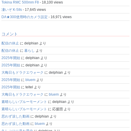
Tokina RMC 500mm F8
- 18,100 views
凄いぞ K-5IIs
- 17,645 views
DA★300使用時のカメラ設定
- 16,971 views
コメント
配信の休止
に
delphian
より
配信の休止
に
暮らし
より
2025年開始
に
delphian
より
2025年開始
に
delphian
より
大晦日もドラクエウォーク
に
delphian
より
2025年開始
に
bluem
より
2025年開始
に
teltel
より
大晦日もドラクエウォーク
に
bluem
より
素晴らしいブルーモーメント
に
delphian
より
素晴らしいブルーモーメント
に
応援団
より
思わず涙した動画
に
delphian
より
思わず涙した動画
に
bluem
より
久しぶりに見た昆虫
に
delphian
より