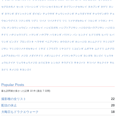
セグロカモメ
セッカ
ソリハシシギ
ソリハシセイタカシギ
タイワンハクセキレイ
タカブシギ
タゲリ
タシ
ギ
タマシギ
ダイシャクシギ
ダイゼン
チュウサギ
チュウシャクシギ
チュウダイサギ
チョウゲンボウ
チョ
ウセンウグイス
ツクシガモ
ツグミ
ツバメ
ツバメチドリ
ツミ
ツメナガセキレイ
ツルシギ
トウネン
ナベ
ヅル
ナンヨウショウビン
ハクセキレイ
ハシビロガモ
ハシブトアジサシ
ハジロクロハラアジサシ
ハジロコ
チドリ
ハチジョウツグミ
ハマシギ
ハヤブサ
ハリオシギ
バリケン
バン
ヒシクイ
ヒドリガモ
ヒバリ
ヒバ
リシギ
ビンズイ
ブロンズトキ
ヘラサギ
ベニアジサシ
ホウロクシギ
ホシハジロ
ホシムクドリ
マミジロア
ジサシ
マミジロツメナガセキレイ
ミサゴ
ミフウズラ
ミヤコドリ
ミユビシギ
ムギマキ
ムクドリ
ムナグロ
ムネアカタヒバリ
メジロ
メダイチドリ
メボソムシクイ
メリケンキアシシギ
ヨシガモ
ヨシゴイ
リュウキ
ュウヒクイナ
リュウキュウメジロ
ルリビタキ
レンカク
Ｒウグイス
Ｒキジバト
Ｒツバメ
Ｒヒクイナ
Ｒヒ
ヨドリ
Ｒメジロ
Ｒヨシゴイ
Popular Posts
最も訪問者が多かった記事 10 件 (過去 7 日間)
撮影種の全リスト
22
配信の休止
20
大晦日もドラクエウォーク
18