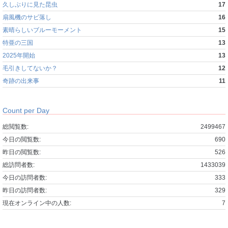
久しぶりに見た昆虫
17
扇風機のサビ落し
16
素晴らしいブルーモーメント
15
特亜の三国
13
2025年開始
13
毛引きしてないか？
12
奇跡の出来事
11
Count per Day
総閲覧数:
2499467
今日の閲覧数:
690
昨日の閲覧数:
526
総訪問者数:
1433039
今日の訪問者数:
333
昨日の訪問者数:
329
現在オンライン中の人数:
7