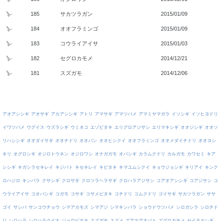
185
サカツラガン
2015/01/09
184
オオフラミンゴ
2015/01/09
183
コウライアイサ
2015/01/03
182
セグロカモメ
2014/12/21
181
スズガモ
2014/12/06
アオアシシギ
アオサギ
アカアシシギ
アトリ
アマサギ
アマツバメ
アマミヤマガラ
イソシギ
イソヒヨドリ
イワツバメ
ウグイス
ウズラシギ
ウミネコ
エゾビタキ
エリグロアジサシ
エリマキシギ
オオジシギ
オオソ
リハシシギ
オオダイサギ
オオチドリ
オオバン
オオヒシクイ
オオフラミンゴ
オオメダイチドリ
オオヨシ
キリ
オグロシギ
オジロトウネン
オジロワシ
オナガガモ
オバシギ
カラムクドリ
カルガモ
カワセミ
キア
シシギ
キガシラセキレイ
キジバト
キセキレイ
キビタキ
キマユムシクイ
キョウジョシギ
キリアイ
キンク
ロハジロ
キンパラ
クサシギ
クロサギ
クロツラヘラサギ
クロハラアジサシ
コアオアシシギ
コアジサシ
コ
ウライアイサ
コオバシギ
コガモ
コサギ
コサメビタキ
コチドリ
コムクドリ
ゴイサギ
サカツラガン
ササ
ゴイ
サシバ
サンコウチョウ
シマアカモズ
シマアジ
シマキンパラ
ショウドウツバメ
シロガシラ
シロチド
リ
シロハラ
シロハラクイナ
ジョウビタキ
スズガモ
スズメ
ズアカアオバト
ズグロカモメ
セイタカシギ