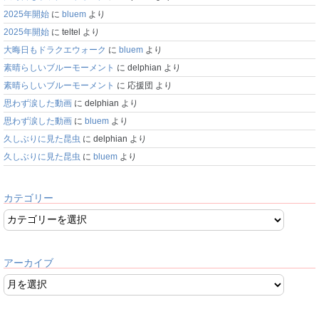
2025年開始
に
bluem
より
2025年開始
に
teltel
より
大晦日もドラクエウォーク
に
bluem
より
素晴らしいブルーモーメント
に
delphian
より
素晴らしいブルーモーメント
に
応援団
より
思わず涙した動画
に
delphian
より
思わず涙した動画
に
bluem
より
久しぶりに見た昆虫
に
delphian
より
久しぶりに見た昆虫
に
bluem
より
カテゴリー
アーカイブ