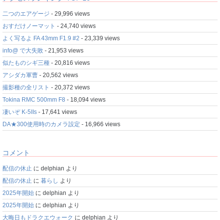
二つのエアゲージ
- 29,996 views
おすだけノーマット
- 24,740 views
よく写るよ FA 43mm F1.9 #2
- 23,339 views
info@ で大失敗
- 21,953 views
似たものシギ三種
- 20,816 views
アシダカ軍曹
- 20,562 views
撮影種の全リスト
- 20,372 views
Tokina RMC 500mm F8
- 18,094 views
凄いぞ K-5IIs
- 17,641 views
DA★300使用時のカメラ設定
- 16,966 views
コメント
配信の休止
に
delphian
より
配信の休止
に
暮らし
より
2025年開始
に
delphian
より
2025年開始
に
delphian
より
大晦日もドラクエウォーク
に
delphian
より