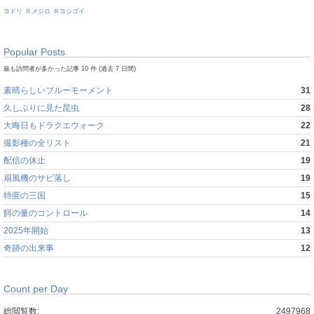
ヨドリ
Ｒメジロ
Ｒヨシゴイ
Popular Posts
最も訪問者が多かった記事 10 件 (過去 7 日間)
素晴らしいブルーモーメント
31
久しぶりに見た昆虫
28
大晦日もドラクエウォーク
22
撮影種の全リスト
21
配信の休止
19
扇風機のサビ落し
19
特亜の三国
15
餌の量のコントロール
14
2025年開始
13
奇跡の出来事
12
Count per Day
総閲覧数:
2497968