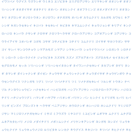
イワツバメ
ウグイス
ウズラシギ
ウミネコ
エゾビタキ
エリグロアジサシ
エリマキシギ
オオジシギ
オオソ
リハシシギ
オオダイサギ
オオチドリ
オオバン
オオヒシクイ
オオフラミンゴ
オオメダイチドリ
オオヨシ
キリ
オグロシギ
オジロトウネン
オジロワシ
オナガガモ
オバシギ
カラムクドリ
カルガモ
カワセミ
キア
シシギ
キガシラセキレイ
キジバト
キセキレイ
キビタキ
キマユムシクイ
キョウジョシギ
キリアイ
キンク
ロハジロ
キンパラ
クサシギ
クロサギ
クロツラヘラサギ
クロハラアジサシ
コアオアシシギ
コアジサシ
コ
ウライアイサ
コオバシギ
コガモ
コサギ
コサメビタキ
コチドリ
コムクドリ
ゴイサギ
サカツラガン
ササ
ゴイ
サシバ
サンコウチョウ
シマアカモズ
シマアジ
シマキンパラ
ショウドウツバメ
シロガシラ
シロチド
リ
シロハラ
シロハラクイナ
ジョウビタキ
スズガモ
スズメ
ズアカアオバト
ズグロカモメ
セイタカシギ
セグロカモメ
セッカ
ソリハシシギ
ソリハシセイタカシギ
タイワンハクセキレイ
タカブシギ
タゲリ
タシ
ギ
タマシギ
ダイシャクシギ
ダイゼン
チュウサギ
チュウシャクシギ
チュウダイサギ
チョウゲンボウ
チョ
ウセンウグイス
ツクシガモ
ツグミ
ツバメ
ツバメチドリ
ツミ
ツメナガセキレイ
ツルシギ
トウネン
ナベ
ヅル
ナンヨウショウビン
ハクセキレイ
ハシビロガモ
ハシブトアジサシ
ハジロクロハラアジサシ
ハジロコ
チドリ
ハチジョウツグミ
ハマシギ
ハヤブサ
ハリオシギ
バリケン
バン
ヒシクイ
ヒドリガモ
ヒバリ
ヒバ
リシギ
ビンズイ
ブロンズトキ
ヘラサギ
ベニアジサシ
ホウロクシギ
ホシハジロ
ホシムクドリ
マミジロア
ジサシ
マミジロツメナガセキレイ
ミサゴ
ミフウズラ
ミヤコドリ
ミユビシギ
ムギマキ
ムクドリ
ムナグロ
ムネアカタヒバリ
メジロ
メダイチドリ
メボソムシクイ
メリケンキアシシギ
ヨシガモ
ヨシゴイ
リュウキ
ュウヒクイナ
リュウキュウメジロ
ルリビタキ
レンカク
Ｒウグイス
Ｒキジバト
Ｒツバメ
Ｒヒクイナ
Ｒヒ