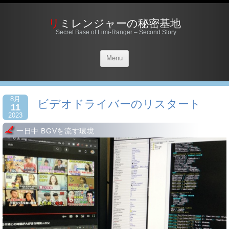
リミレンジャーの秘密基地
Secret Base of Limi-Ranger – Second Story
Menu
8月
ビデオドライバーのリスタート
11
2023
一日中 BGVを流す環境