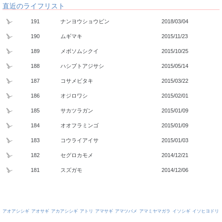
直近のライフリスト
191
ナンヨウショウビン
2018/03/04
190
ムギマキ
2015/11/23
189
メボソムシクイ
2015/10/25
188
ハシブトアジサシ
2015/05/14
187
コサメビタキ
2015/03/22
186
オジロワシ
2015/02/01
185
サカツラガン
2015/01/09
184
オオフラミンゴ
2015/01/09
183
コウライアイサ
2015/01/03
182
セグロカモメ
2014/12/21
181
スズガモ
2014/12/06
アオアシシギ
アオサギ
アカアシシギ
アトリ
アマサギ
アマツバメ
アマミヤマガラ
イソシギ
イソヒヨドリ