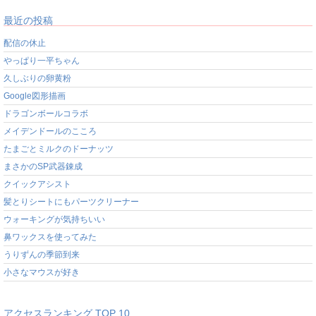
最近の投稿
配信の休止
やっぱり一平ちゃん
久しぶりの卵黄粉
Google図形描画
ドラゴンボールコラボ
メイデンドールのこころ
たまごとミルクのドーナッツ
まさかのSP武器錬成
クイックアシスト
髪とりシートにもパーツクリーナー
ウォーキングが気持ちいい
鼻ワックスを使ってみた
うりずんの季節到来
小さなマウスが好き
アクセスランキング TOP 10