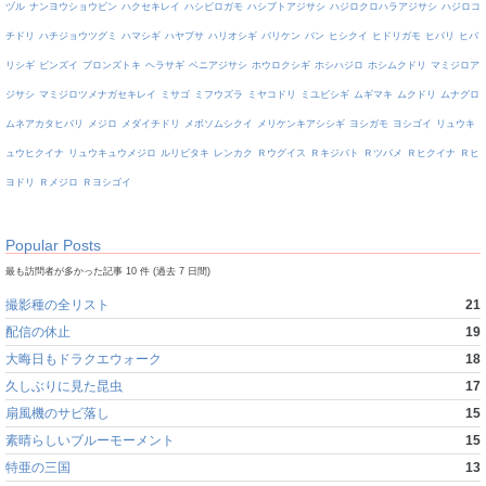
ヅル
ナンヨウショウビン
ハクセキレイ
ハシビロガモ
ハシブトアジサシ
ハジロクロハラアジサシ
ハジロコ
チドリ
ハチジョウツグミ
ハマシギ
ハヤブサ
ハリオシギ
バリケン
バン
ヒシクイ
ヒドリガモ
ヒバリ
ヒバ
リシギ
ビンズイ
ブロンズトキ
ヘラサギ
ベニアジサシ
ホウロクシギ
ホシハジロ
ホシムクドリ
マミジロア
ジサシ
マミジロツメナガセキレイ
ミサゴ
ミフウズラ
ミヤコドリ
ミユビシギ
ムギマキ
ムクドリ
ムナグロ
ムネアカタヒバリ
メジロ
メダイチドリ
メボソムシクイ
メリケンキアシシギ
ヨシガモ
ヨシゴイ
リュウキ
ュウヒクイナ
リュウキュウメジロ
ルリビタキ
レンカク
Ｒウグイス
Ｒキジバト
Ｒツバメ
Ｒヒクイナ
Ｒヒ
ヨドリ
Ｒメジロ
Ｒヨシゴイ
Popular Posts
最も訪問者が多かった記事 10 件 (過去 7 日間)
撮影種の全リスト
21
配信の休止
19
大晦日もドラクエウォーク
18
久しぶりに見た昆虫
17
扇風機のサビ落し
15
素晴らしいブルーモーメント
15
特亜の三国
13