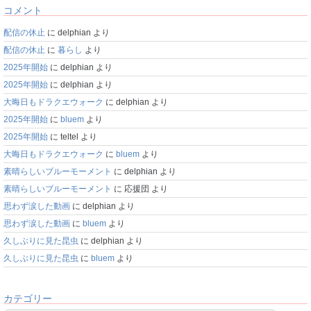
コメント
配信の休止
に
delphian
より
配信の休止
に
暮らし
より
2025年開始
に
delphian
より
2025年開始
に
delphian
より
大晦日もドラクエウォーク
に
delphian
より
2025年開始
に
bluem
より
2025年開始
に
teltel
より
大晦日もドラクエウォーク
に
bluem
より
素晴らしいブルーモーメント
に
delphian
より
素晴らしいブルーモーメント
に
応援団
より
思わず涙した動画
に
delphian
より
思わず涙した動画
に
bluem
より
久しぶりに見た昆虫
に
delphian
より
久しぶりに見た昆虫
に
bluem
より
カテゴリー