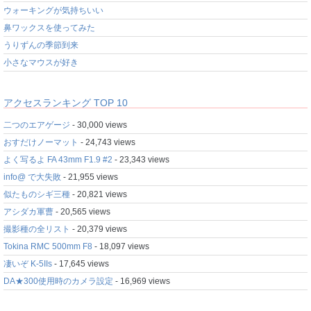
ウォーキングが気持ちいい
鼻ワックスを使ってみた
うりずんの季節到来
小さなマウスが好き
アクセスランキング TOP 10
二つのエアゲージ
- 30,000 views
おすだけノーマット
- 24,743 views
よく写るよ FA 43mm F1.9 #2
- 23,343 views
info@ で大失敗
- 21,955 views
似たものシギ三種
- 20,821 views
アシダカ軍曹
- 20,565 views
撮影種の全リスト
- 20,379 views
Tokina RMC 500mm F8
- 18,097 views
凄いぞ K-5IIs
- 17,645 views
DA★300使用時のカメラ設定
- 16,969 views