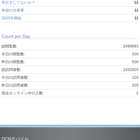
毛引きしてないか？
12
奇跡の出来事
11
2025年開始
11
Count per Day
総閲覧数:
2499093
今日の閲覧数:
316
昨日の閲覧数:
526
総訪問者数:
1432825
今日の訪問者数:
119
昨日の訪問者数:
329
現在オンライン中の人数:
2
OCNモバイル