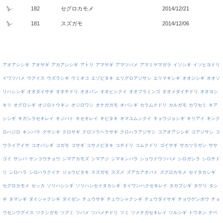
182
セグロカモメ
2014/12/21
181
スズガモ
2014/12/06
アオアシシギ
アオサギ
アカアシシギ
アトリ
アマサギ
アマツバメ
アマミヤマガラ
イソシギ
イソヒヨドリ
イワツバメ
ウグイス
ウズラシギ
ウミネコ
エゾビタキ
エリグロアジサシ
エリマキシギ
オオジシギ
オオソ
リハシシギ
オオダイサギ
オオチドリ
オオバン
オオヒシクイ
オオフラミンゴ
オオメダイチドリ
オオヨシ
キリ
オグロシギ
オジロトウネン
オジロワシ
オナガガモ
オバシギ
カラムクドリ
カルガモ
カワセミ
キア
シシギ
キガシラセキレイ
キジバト
キセキレイ
キビタキ
キマユムシクイ
キョウジョシギ
キリアイ
キンク
ロハジロ
キンパラ
クサシギ
クロサギ
クロツラヘラサギ
クロハラアジサシ
コアオアシシギ
コアジサシ
コ
ウライアイサ
コオバシギ
コガモ
コサギ
コサメビタキ
コチドリ
コムクドリ
ゴイサギ
サカツラガン
ササ
ゴイ
サシバ
サンコウチョウ
シマアカモズ
シマアジ
シマキンパラ
ショウドウツバメ
シロガシラ
シロチド
リ
シロハラ
シロハラクイナ
ジョウビタキ
スズガモ
スズメ
ズアカアオバト
ズグロカモメ
セイタカシギ
セグロカモメ
セッカ
ソリハシシギ
ソリハシセイタカシギ
タイワンハクセキレイ
タカブシギ
タゲリ
タシ
ギ
タマシギ
ダイシャクシギ
ダイゼン
チュウサギ
チュウシャクシギ
チュウダイサギ
チョウゲンボウ
チョ
ウセンウグイス
ツクシガモ
ツグミ
ツバメ
ツバメチドリ
ツミ
ツメナガセキレイ
ツルシギ
トウネン
ナベ