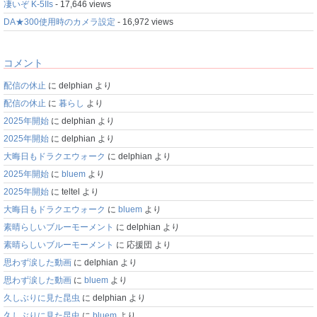
凄いぞ K-5IIs
- 17,646 views
DA★300使用時のカメラ設定
- 16,972 views
コメント
配信の休止
に
delphian
より
配信の休止
に
暮らし
より
2025年開始
に
delphian
より
2025年開始
に
delphian
より
大晦日もドラクエウォーク
に
delphian
より
2025年開始
に
bluem
より
2025年開始
に
teltel
より
大晦日もドラクエウォーク
に
bluem
より
素晴らしいブルーモーメント
に
delphian
より
素晴らしいブルーモーメント
に
応援団
より
思わず涙した動画
に
delphian
より
思わず涙した動画
に
bluem
より
久しぶりに見た昆虫
に
delphian
より
久しぶりに見た昆虫
に
bluem
より