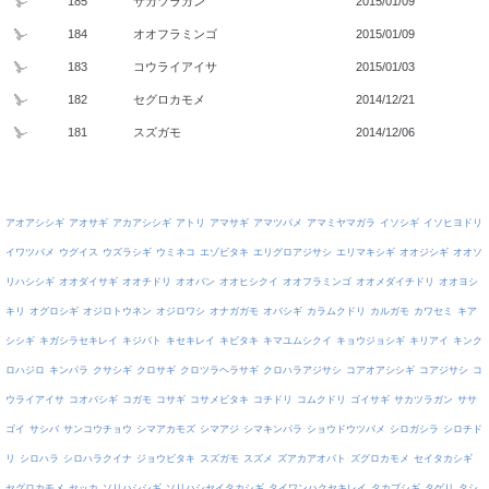
185
サカツラガン
2015/01/09
184
オオフラミンゴ
2015/01/09
183
コウライアイサ
2015/01/03
182
セグロカモメ
2014/12/21
181
スズガモ
2014/12/06
アオアシシギ
アオサギ
アカアシシギ
アトリ
アマサギ
アマツバメ
アマミヤマガラ
イソシギ
イソヒヨドリ
イワツバメ
ウグイス
ウズラシギ
ウミネコ
エゾビタキ
エリグロアジサシ
エリマキシギ
オオジシギ
オオソ
リハシシギ
オオダイサギ
オオチドリ
オオバン
オオヒシクイ
オオフラミンゴ
オオメダイチドリ
オオヨシ
キリ
オグロシギ
オジロトウネン
オジロワシ
オナガガモ
オバシギ
カラムクドリ
カルガモ
カワセミ
キア
シシギ
キガシラセキレイ
キジバト
キセキレイ
キビタキ
キマユムシクイ
キョウジョシギ
キリアイ
キンク
ロハジロ
キンパラ
クサシギ
クロサギ
クロツラヘラサギ
クロハラアジサシ
コアオアシシギ
コアジサシ
コ
ウライアイサ
コオバシギ
コガモ
コサギ
コサメビタキ
コチドリ
コムクドリ
ゴイサギ
サカツラガン
ササ
ゴイ
サシバ
サンコウチョウ
シマアカモズ
シマアジ
シマキンパラ
ショウドウツバメ
シロガシラ
シロチド
リ
シロハラ
シロハラクイナ
ジョウビタキ
スズガモ
スズメ
ズアカアオバト
ズグロカモメ
セイタカシギ
セグロカモメ
セッカ
ソリハシシギ
ソリハシセイタカシギ
タイワンハクセキレイ
タカブシギ
タゲリ
タシ