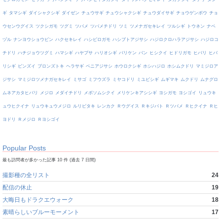
ギ
タマシギ
ダイシャクシギ
ダイゼン
チュウサギ
チュウシャクシギ
チュウダイサギ
チョウゲンボウ
チョ
ウセンウグイス
ツクシガモ
ツグミ
ツバメ
ツバメチドリ
ツミ
ツメナガセキレイ
ツルシギ
トウネン
ナベ
ヅル
ナンヨウショウビン
ハクセキレイ
ハシビロガモ
ハシブトアジサシ
ハジロクロハラアジサシ
ハジロコ
チドリ
ハチジョウツグミ
ハマシギ
ハヤブサ
ハリオシギ
バリケン
バン
ヒシクイ
ヒドリガモ
ヒバリ
ヒバ
リシギ
ビンズイ
ブロンズトキ
ヘラサギ
ベニアジサシ
ホウロクシギ
ホシハジロ
ホシムクドリ
マミジロア
ジサシ
マミジロツメナガセキレイ
ミサゴ
ミフウズラ
ミヤコドリ
ミユビシギ
ムギマキ
ムクドリ
ムナグロ
ムネアカタヒバリ
メジロ
メダイチドリ
メボソムシクイ
メリケンキアシシギ
ヨシガモ
ヨシゴイ
リュウキ
ュウヒクイナ
リュウキュウメジロ
ルリビタキ
レンカク
Ｒウグイス
Ｒキジバト
Ｒツバメ
Ｒヒクイナ
Ｒヒ
ヨドリ
Ｒメジロ
Ｒヨシゴイ
Popular Posts
最も訪問者が多かった記事 10 件 (過去 7 日間)
撮影種の全リスト
24
配信の休止
19
大晦日もドラクエウォーク
18
素晴らしいブルーモーメント
17