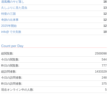
扇風機のサビ落し
16
久しぶりに見た昆虫
13
特亜の三国
12
奇跡の出来事
12
2025年開始
12
info@ で大失敗
10
Count per Day
総閲覧数:
2500098
今日の閲覧数:
544
昨日の閲覧数:
777
総訪問者数:
1433329
今日の訪問者数:
248
昨日の訪問者数:
375
現在オンライン中の人数:
5