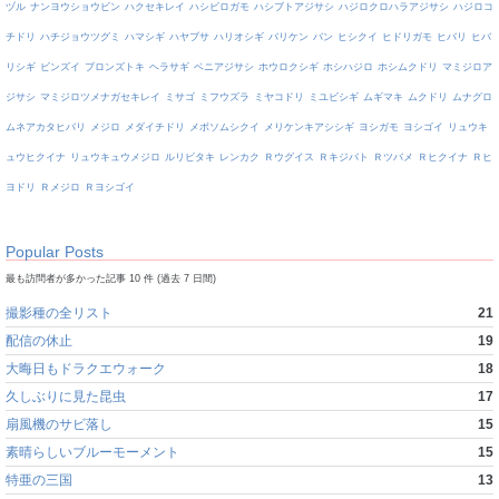
ヅル
ナンヨウショウビン
ハクセキレイ
ハシビロガモ
ハシブトアジサシ
ハジロクロハラアジサシ
ハジロコ
チドリ
ハチジョウツグミ
ハマシギ
ハヤブサ
ハリオシギ
バリケン
バン
ヒシクイ
ヒドリガモ
ヒバリ
ヒバ
リシギ
ビンズイ
ブロンズトキ
ヘラサギ
ベニアジサシ
ホウロクシギ
ホシハジロ
ホシムクドリ
マミジロア
ジサシ
マミジロツメナガセキレイ
ミサゴ
ミフウズラ
ミヤコドリ
ミユビシギ
ムギマキ
ムクドリ
ムナグロ
ムネアカタヒバリ
メジロ
メダイチドリ
メボソムシクイ
メリケンキアシシギ
ヨシガモ
ヨシゴイ
リュウキ
ュウヒクイナ
リュウキュウメジロ
ルリビタキ
レンカク
Ｒウグイス
Ｒキジバト
Ｒツバメ
Ｒヒクイナ
Ｒヒ
ヨドリ
Ｒメジロ
Ｒヨシゴイ
Popular Posts
最も訪問者が多かった記事 10 件 (過去 7 日間)
撮影種の全リスト
21
配信の休止
19
大晦日もドラクエウォーク
18
久しぶりに見た昆虫
17
扇風機のサビ落し
15
素晴らしいブルーモーメント
15
特亜の三国
13