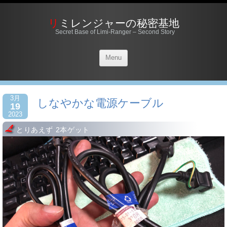
リミレンジャーの秘密基地
Secret Base of Limi-Ranger – Second Story
Menu
3月
しなやかな電源ケーブル
19
2023
とりあえず 2本ゲット