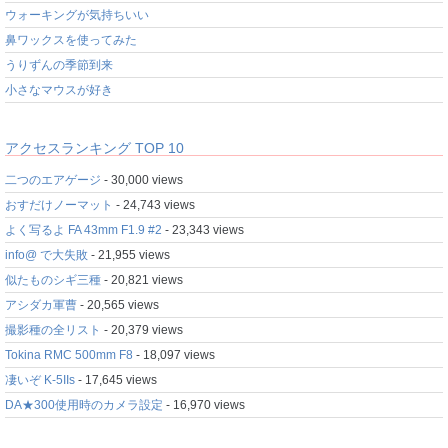
ウォーキングが気持ちいい
鼻ワックスを使ってみた
うりずんの季節到来
小さなマウスが好き
アクセスランキング TOP 10
二つのエアゲージ
- 30,000 views
おすだけノーマット
- 24,743 views
よく写るよ FA 43mm F1.9 #2
- 23,343 views
info@ で大失敗
- 21,955 views
似たものシギ三種
- 20,821 views
アシダカ軍曹
- 20,565 views
撮影種の全リスト
- 20,379 views
Tokina RMC 500mm F8
- 18,097 views
凄いぞ K-5IIs
- 17,645 views
DA★300使用時のカメラ設定
- 16,970 views