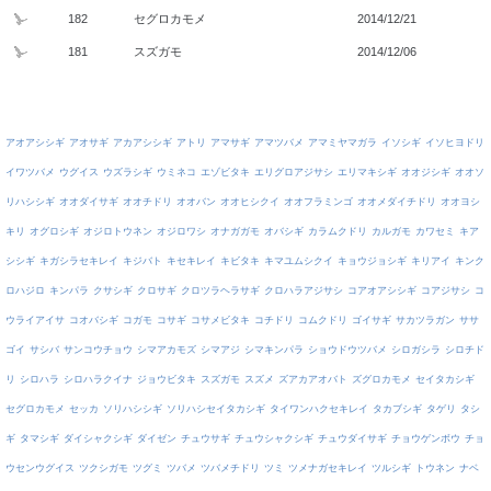
182
セグロカモメ
2014/12/21
181
スズガモ
2014/12/06
アオアシシギ
アオサギ
アカアシシギ
アトリ
アマサギ
アマツバメ
アマミヤマガラ
イソシギ
イソヒヨドリ
イワツバメ
ウグイス
ウズラシギ
ウミネコ
エゾビタキ
エリグロアジサシ
エリマキシギ
オオジシギ
オオソ
リハシシギ
オオダイサギ
オオチドリ
オオバン
オオヒシクイ
オオフラミンゴ
オオメダイチドリ
オオヨシ
キリ
オグロシギ
オジロトウネン
オジロワシ
オナガガモ
オバシギ
カラムクドリ
カルガモ
カワセミ
キア
シシギ
キガシラセキレイ
キジバト
キセキレイ
キビタキ
キマユムシクイ
キョウジョシギ
キリアイ
キンク
ロハジロ
キンパラ
クサシギ
クロサギ
クロツラヘラサギ
クロハラアジサシ
コアオアシシギ
コアジサシ
コ
ウライアイサ
コオバシギ
コガモ
コサギ
コサメビタキ
コチドリ
コムクドリ
ゴイサギ
サカツラガン
ササ
ゴイ
サシバ
サンコウチョウ
シマアカモズ
シマアジ
シマキンパラ
ショウドウツバメ
シロガシラ
シロチド
リ
シロハラ
シロハラクイナ
ジョウビタキ
スズガモ
スズメ
ズアカアオバト
ズグロカモメ
セイタカシギ
セグロカモメ
セッカ
ソリハシシギ
ソリハシセイタカシギ
タイワンハクセキレイ
タカブシギ
タゲリ
タシ
ギ
タマシギ
ダイシャクシギ
ダイゼン
チュウサギ
チュウシャクシギ
チュウダイサギ
チョウゲンボウ
チョ
ウセンウグイス
ツクシガモ
ツグミ
ツバメ
ツバメチドリ
ツミ
ツメナガセキレイ
ツルシギ
トウネン
ナベ