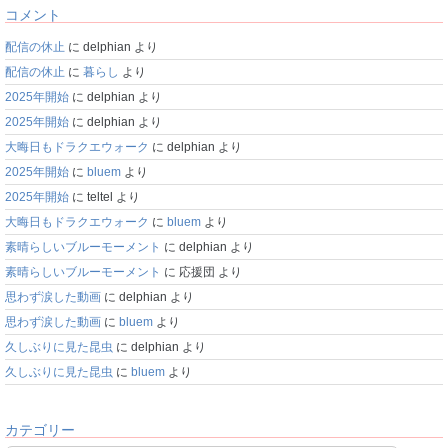
コメント
配信の休止
に
delphian
より
配信の休止
に
暮らし
より
2025年開始
に
delphian
より
2025年開始
に
delphian
より
大晦日もドラクエウォーク
に
delphian
より
2025年開始
に
bluem
より
2025年開始
に
teltel
より
大晦日もドラクエウォーク
に
bluem
より
素晴らしいブルーモーメント
に
delphian
より
素晴らしいブルーモーメント
に
応援団
より
思わず涙した動画
に
delphian
より
思わず涙した動画
に
bluem
より
久しぶりに見た昆虫
に
delphian
より
久しぶりに見た昆虫
に
bluem
より
カテゴリー