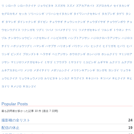
リ
シロハラ
シロハラクイナ
ジョウビタキ
スズガモ
スズメ
ズアカアオバト
ズグロカモメ
セイタカシギ
セグロカモメ
セッカ
ソリハシシギ
ソリハシセイタカシギ
タイワンハクセキレイ
タカブシギ
タゲリ
タシ
ギ
タマシギ
ダイシャクシギ
ダイゼン
チュウサギ
チュウシャクシギ
チュウダイサギ
チョウゲンボウ
チョ
ウセンウグイス
ツクシガモ
ツグミ
ツバメ
ツバメチドリ
ツミ
ツメナガセキレイ
ツルシギ
トウネン
ナベ
ヅル
ナンヨウショウビン
ハクセキレイ
ハシビロガモ
ハシブトアジサシ
ハジロクロハラアジサシ
ハジロコ
チドリ
ハチジョウツグミ
ハマシギ
ハヤブサ
ハリオシギ
バリケン
バン
ヒシクイ
ヒドリガモ
ヒバリ
ヒバ
リシギ
ビンズイ
ブロンズトキ
ヘラサギ
ベニアジサシ
ホウロクシギ
ホシハジロ
ホシムクドリ
マミジロア
ジサシ
マミジロツメナガセキレイ
ミサゴ
ミフウズラ
ミヤコドリ
ミユビシギ
ムギマキ
ムクドリ
ムナグロ
ムネアカタヒバリ
メジロ
メダイチドリ
メボソムシクイ
メリケンキアシシギ
ヨシガモ
ヨシゴイ
リュウキ
ュウヒクイナ
リュウキュウメジロ
ルリビタキ
レンカク
Ｒウグイス
Ｒキジバト
Ｒツバメ
Ｒヒクイナ
Ｒヒ
ヨドリ
Ｒメジロ
Ｒヨシゴイ
Popular Posts
最も訪問者が多かった記事 10 件 (過去 7 日間)
撮影種の全リスト
24
配信の休止
19