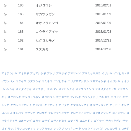
186
オジロワシ
2015/02/01
185
サカツラガン
2015/01/09
184
オオフラミンゴ
2015/01/09
183
コウライアイサ
2015/01/03
182
セグロカモメ
2014/12/21
181
スズガモ
2014/12/06
アオアシシギ
アオサギ
アカアシシギ
アトリ
アマサギ
アマツバメ
アマミヤマガラ
イソシギ
イソヒヨドリ
イワツバメ
ウグイス
ウズラシギ
ウミネコ
エゾビタキ
エリグロアジサシ
エリマキシギ
オオジシギ
オオソ
リハシシギ
オオダイサギ
オオチドリ
オオバン
オオヒシクイ
オオフラミンゴ
オオメダイチドリ
オオヨシ
キリ
オグロシギ
オジロトウネン
オジロワシ
オナガガモ
オバシギ
カラムクドリ
カルガモ
カワセミ
キア
シシギ
キガシラセキレイ
キジバト
キセキレイ
キビタキ
キマユムシクイ
キョウジョシギ
キリアイ
キンク
ロハジロ
キンパラ
クサシギ
クロサギ
クロツラヘラサギ
クロハラアジサシ
コアオアシシギ
コアジサシ
コ
ウライアイサ
コオバシギ
コガモ
コサギ
コサメビタキ
コチドリ
コムクドリ
ゴイサギ
サカツラガン
ササ
ゴイ
サシバ
サンコウチョウ
シマアカモズ
シマアジ
シマキンパラ
ショウドウツバメ
シロガシラ
シロチド