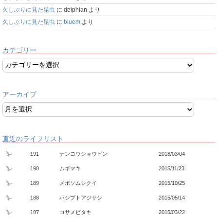
久しぶりに見た昆虫
に
delphian
より
久しぶりに見た昆虫
に
bluem
より
カテゴリー
アーカイブ
直近のライフリスト
191
ナンヨウショウビン
2018/03/04
190
ムギマキ
2015/11/23
189
メボソムシクイ
2015/10/25
188
ハシブトアジサシ
2015/05/14
187
コサメビタキ
2015/03/22