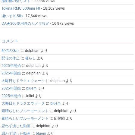
撮影種の全リスト
- 20,384 views
Tokina RMC 500mm F8
- 18,102 views
凄いぞ K-5IIs
- 17,646 views
DA★300使用時のカメラ設定
- 16,972 views
コメント
配信の休止
に
delphian
より
配信の休止
に
暮らし
より
2025年開始
に
delphian
より
2025年開始
に
delphian
より
大晦日もドラクエウォーク
に
delphian
より
2025年開始
に
bluem
より
2025年開始
に
teltel
より
大晦日もドラクエウォーク
に
bluem
より
素晴らしいブルーモーメント
に
delphian
より
素晴らしいブルーモーメント
に
応援団
より
思わず涙した動画
に
delphian
より
思わず涙した動画
に
bluem
より