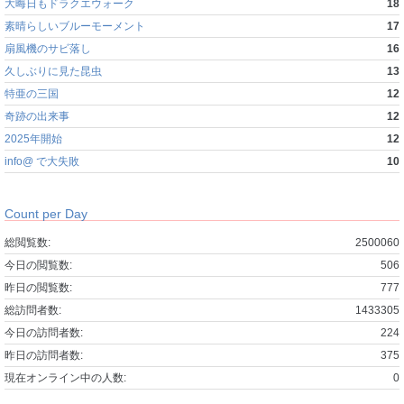
大晦日もドラクエウォーク
18
素晴らしいブルーモーメント
17
扇風機のサビ落し
16
久しぶりに見た昆虫
13
特亜の三国
12
奇跡の出来事
12
2025年開始
12
info@ で大失敗
10
Count per Day
総閲覧数:
2500060
今日の閲覧数:
506
昨日の閲覧数:
777
総訪問者数:
1433305
今日の訪問者数:
224
昨日の訪問者数:
375
現在オンライン中の人数:
0