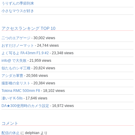
うりずんの季節到来
小さなマウスが好き
アクセスランキング TOP 10
二つのエアゲージ
- 30,002 views
おすだけノーマット
- 24,744 views
よく写るよ FA 43mm F1.9 #2
- 23,348 views
info@ で大失敗
- 21,959 views
似たものシギ三種
- 20,824 views
アシダカ軍曹
- 20,566 views
撮影種の全リスト
- 20,384 views
Tokina RMC 500mm F8
- 18,102 views
凄いぞ K-5IIs
- 17,646 views
DA★300使用時のカメラ設定
- 16,972 views
コメント
配信の休止
に
delphian
より