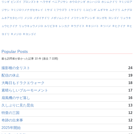
リシギ
ビンズイ
ブロンズトキ
ヘラサギ
ベニアジサシ
ホウロクシギ
ホシハジロ
ホシムクドリ
マミジロア
ジサシ
マミジロツメナガセキレイ
ミサゴ
ミフウズラ
ミヤコドリ
ミユビシギ
ムギマキ
ムクドリ
ムナグロ
ムネアカタヒバリ
メジロ
メダイチドリ
メボソムシクイ
メリケンキアシシギ
ヨシガモ
ヨシゴイ
リュウキ
ュウヒクイナ
リュウキュウメジロ
ルリビタキ
レンカク
Ｒウグイス
Ｒキジバト
Ｒツバメ
Ｒヒクイナ
Ｒヒ
ヨドリ
Ｒメジロ
Ｒヨシゴイ
Popular Posts
最も訪問者が多かった記事 10 件 (過去 7 日間)
撮影種の全リスト
24
配信の休止
19
大晦日もドラクエウォーク
18
素晴らしいブルーモーメント
17
扇風機のサビ落し
16
久しぶりに見た昆虫
13
特亜の三国
12
奇跡の出来事
12
2025年開始
12