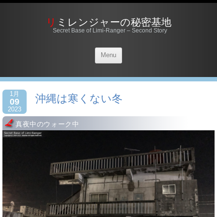
リミレンジャーの秘密基地
Secret Base of Limi-Ranger – Second Story
Menu
1月
沖縄は寒くない冬
09
2023
真夜中のウォーク中