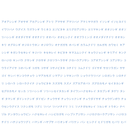
アオアシシギ
アオサギ
アカアシシギ
アトリ
アマサギ
アマツバメ
アマミヤマガラ
イソシギ
イソヒヨドリ
イワツバメ
ウグイス
ウズラシギ
ウミネコ
エゾビタキ
エリグロアジサシ
エリマキシギ
オオジシギ
オオソ
リハシシギ
オオダイサギ
オオチドリ
オオバン
オオヒシクイ
オオフラミンゴ
オオメダイチドリ
オオヨシ
キリ
オグロシギ
オジロトウネン
オジロワシ
オナガガモ
オバシギ
カラムクドリ
カルガモ
カワセミ
キア
シシギ
キガシラセキレイ
キジバト
キセキレイ
キビタキ
キマユムシクイ
キョウジョシギ
キリアイ
キンク
ロハジロ
キンパラ
クサシギ
クロサギ
クロツラヘラサギ
クロハラアジサシ
コアオアシシギ
コアジサシ
コ
ウライアイサ
コオバシギ
コガモ
コサギ
コサメビタキ
コチドリ
コムクドリ
ゴイサギ
サカツラガン
ササ
ゴイ
サシバ
サンコウチョウ
シマアカモズ
シマアジ
シマキンパラ
ショウドウツバメ
シロガシラ
シロチド
リ
シロハラ
シロハラクイナ
ジョウビタキ
スズガモ
スズメ
ズアカアオバト
ズグロカモメ
セイタカシギ
セグロカモメ
セッカ
ソリハシシギ
ソリハシセイタカシギ
タイワンハクセキレイ
タカブシギ
タゲリ
タシ
ギ
タマシギ
ダイシャクシギ
ダイゼン
チュウサギ
チュウシャクシギ
チュウダイサギ
チョウゲンボウ
チョ
ウセンウグイス
ツクシガモ
ツグミ
ツバメ
ツバメチドリ
ツミ
ツメナガセキレイ
ツルシギ
トウネン
ナベ
ヅル
ナンヨウショウビン
ハクセキレイ
ハシビロガモ
ハシブトアジサシ
ハジロクロハラアジサシ
ハジロコ
チドリ
ハチジョウツグミ
ハマシギ
ハヤブサ
ハリオシギ
バリケン
バン
ヒシクイ
ヒドリガモ
ヒバリ
ヒバ