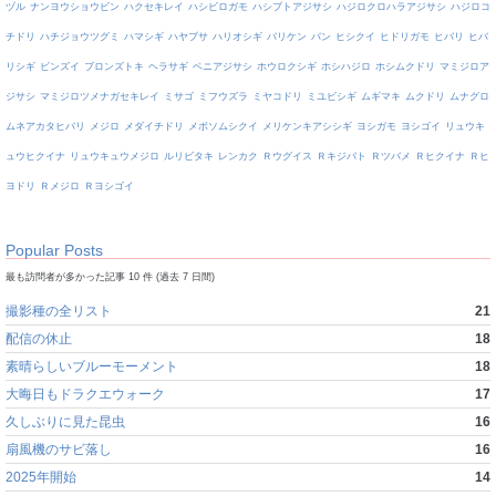
ヅル
ナンヨウショウビン
ハクセキレイ
ハシビロガモ
ハシブトアジサシ
ハジロクロハラアジサシ
ハジロコ
チドリ
ハチジョウツグミ
ハマシギ
ハヤブサ
ハリオシギ
バリケン
バン
ヒシクイ
ヒドリガモ
ヒバリ
ヒバ
リシギ
ビンズイ
ブロンズトキ
ヘラサギ
ベニアジサシ
ホウロクシギ
ホシハジロ
ホシムクドリ
マミジロア
ジサシ
マミジロツメナガセキレイ
ミサゴ
ミフウズラ
ミヤコドリ
ミユビシギ
ムギマキ
ムクドリ
ムナグロ
ムネアカタヒバリ
メジロ
メダイチドリ
メボソムシクイ
メリケンキアシシギ
ヨシガモ
ヨシゴイ
リュウキ
ュウヒクイナ
リュウキュウメジロ
ルリビタキ
レンカク
Ｒウグイス
Ｒキジバト
Ｒツバメ
Ｒヒクイナ
Ｒヒ
ヨドリ
Ｒメジロ
Ｒヨシゴイ
Popular Posts
最も訪問者が多かった記事 10 件 (過去 7 日間)
撮影種の全リスト
21
配信の休止
18
素晴らしいブルーモーメント
18
大晦日もドラクエウォーク
17
久しぶりに見た昆虫
16
扇風機のサビ落し
16
2025年開始
14