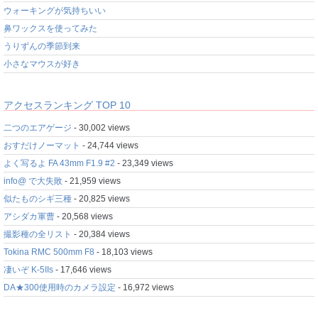
ウォーキングが気持ちいい
鼻ワックスを使ってみた
うりずんの季節到来
小さなマウスが好き
アクセスランキング TOP 10
二つのエアゲージ
- 30,002 views
おすだけノーマット
- 24,744 views
よく写るよ FA 43mm F1.9 #2
- 23,349 views
info@ で大失敗
- 21,959 views
似たものシギ三種
- 20,825 views
アシダカ軍曹
- 20,568 views
撮影種の全リスト
- 20,384 views
Tokina RMC 500mm F8
- 18,103 views
凄いぞ K-5IIs
- 17,646 views
DA★300使用時のカメラ設定
- 16,972 views