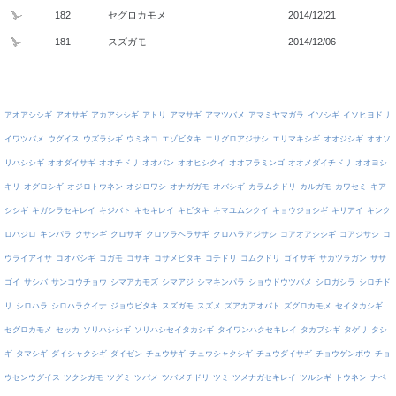
182
セグロカモメ
2014/12/21
181
スズガモ
2014/12/06
アオアシシギ
アオサギ
アカアシシギ
アトリ
アマサギ
アマツバメ
アマミヤマガラ
イソシギ
イソヒヨドリ
イワツバメ
ウグイス
ウズラシギ
ウミネコ
エゾビタキ
エリグロアジサシ
エリマキシギ
オオジシギ
オオソ
リハシシギ
オオダイサギ
オオチドリ
オオバン
オオヒシクイ
オオフラミンゴ
オオメダイチドリ
オオヨシ
キリ
オグロシギ
オジロトウネン
オジロワシ
オナガガモ
オバシギ
カラムクドリ
カルガモ
カワセミ
キア
シシギ
キガシラセキレイ
キジバト
キセキレイ
キビタキ
キマユムシクイ
キョウジョシギ
キリアイ
キンク
ロハジロ
キンパラ
クサシギ
クロサギ
クロツラヘラサギ
クロハラアジサシ
コアオアシシギ
コアジサシ
コ
ウライアイサ
コオバシギ
コガモ
コサギ
コサメビタキ
コチドリ
コムクドリ
ゴイサギ
サカツラガン
ササ
ゴイ
サシバ
サンコウチョウ
シマアカモズ
シマアジ
シマキンパラ
ショウドウツバメ
シロガシラ
シロチド
リ
シロハラ
シロハラクイナ
ジョウビタキ
スズガモ
スズメ
ズアカアオバト
ズグロカモメ
セイタカシギ
セグロカモメ
セッカ
ソリハシシギ
ソリハシセイタカシギ
タイワンハクセキレイ
タカブシギ
タゲリ
タシ
ギ
タマシギ
ダイシャクシギ
ダイゼン
チュウサギ
チュウシャクシギ
チュウダイサギ
チョウゲンボウ
チョ
ウセンウグイス
ツクシガモ
ツグミ
ツバメ
ツバメチドリ
ツミ
ツメナガセキレイ
ツルシギ
トウネン
ナベ