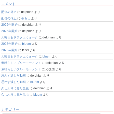
コメント
配信の休止
に
delphian
より
配信の休止
に
暮らし
より
2025年開始
に
delphian
より
2025年開始
に
delphian
より
大晦日もドラクエウォーク
に
delphian
より
2025年開始
に
bluem
より
2025年開始
に
teltel
より
大晦日もドラクエウォーク
に
bluem
より
素晴らしいブルーモーメント
に
delphian
より
素晴らしいブルーモーメント
に
応援団
より
思わず涙した動画
に
delphian
より
思わず涙した動画
に
bluem
より
久しぶりに見た昆虫
に
delphian
より
久しぶりに見た昆虫
に
bluem
より
カテゴリー