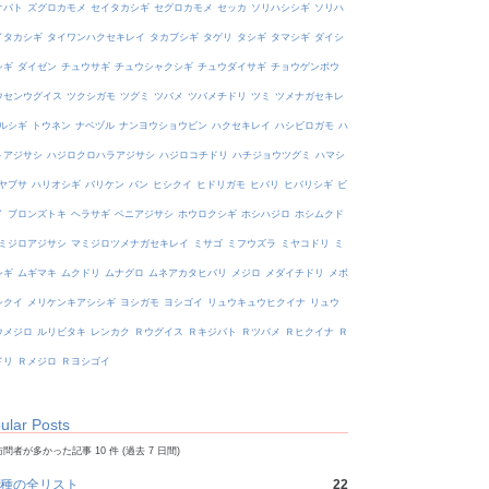
オバト
ズグロカモメ
セイタカシギ
セグロカモメ
セッカ
ソリハシシギ
ソリハ
イタカシギ
タイワンハクセキレイ
タカブシギ
タゲリ
タシギ
タマシギ
ダイシ
シギ
ダイゼン
チュウサギ
チュウシャクシギ
チュウダイサギ
チョウゲンボウ
ウセンウグイス
ツクシガモ
ツグミ
ツバメ
ツバメチドリ
ツミ
ツメナガセキレ
ルシギ
トウネン
ナベヅル
ナンヨウショウビン
ハクセキレイ
ハシビロガモ
ハ
トアジサシ
ハジロクロハラアジサシ
ハジロコチドリ
ハチジョウツグミ
ハマシ
ヤブサ
ハリオシギ
バリケン
バン
ヒシクイ
ヒドリガモ
ヒバリ
ヒバリシギ
ビ
イ
ブロンズトキ
ヘラサギ
ベニアジサシ
ホウロクシギ
ホシハジロ
ホシムクド
ミジロアジサシ
マミジロツメナガセキレイ
ミサゴ
ミフウズラ
ミヤコドリ
ミ
シギ
ムギマキ
ムクドリ
ムナグロ
ムネアカタヒバリ
メジロ
メダイチドリ
メボ
シクイ
メリケンキアシシギ
ヨシガモ
ヨシゴイ
リュウキュウヒクイナ
リュウ
ウメジロ
ルリビタキ
レンカク
Ｒウグイス
Ｒキジバト
Ｒツバメ
Ｒヒクイナ
Ｒ
ドリ
Ｒメジロ
Ｒヨシゴイ
ular Posts
問者が多かった記事 10 件 (過去 7 日間)
種の全リスト
22