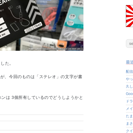
最
ました。
配信
すが、今回のものは「ステレオ」の文字が書
やっ
久し
Go
ホンは 3個所有しているのでどうしようかと
ドラ
メイ
たま
まさ
クイ