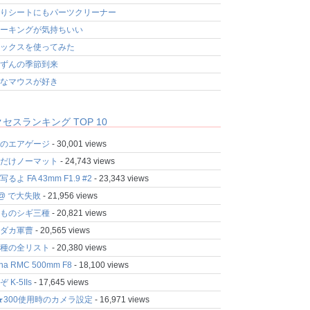
りシートにもパーツクリーナー
ーキングが気持ちいい
ックスを使ってみた
ずんの季節到来
なマウスが好き
セスランキング TOP 10
のエアゲージ
- 30,001 views
だけノーマット
- 24,743 views
るよ FA 43mm F1.9 #2
- 23,343 views
fo@ で大失敗
- 21,956 views
ものシギ三種
- 20,821 views
ダカ軍曹
- 20,565 views
種の全リスト
- 20,380 views
ina RMC 500mm F8
- 18,100 views
 K-5IIs
- 17,645 views
★300使用時のカメラ設定
- 16,971 views