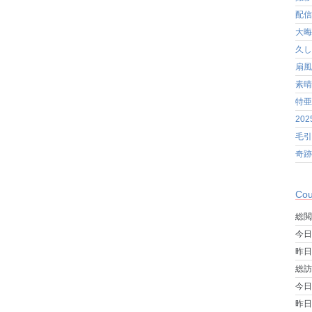
配信
大晦
久し
扇風
素晴
特亜
20
毛引
奇跡
Cou
総閲
今日
昨日
総訪
今日
昨日