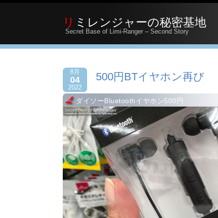
リミレンジャーの秘密基地
Secret Base of Limi-Ranger – Second Story
8月
500円BTイヤホン再び
04
2022
ダイソーBluetoothイヤホン500円