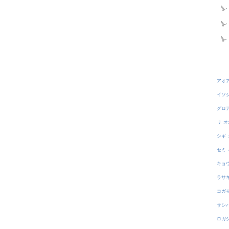
アオ
イソ
グロ
リ
オ
シギ
セミ
キョ
ラサ
コガ
サシ
ロガ