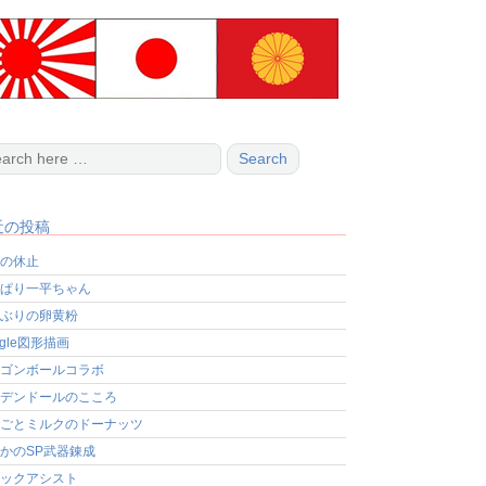
近の投稿
の休止
ぱり一平ちゃん
ぶりの卵黄粉
ogle図形描画
ゴンボールコラボ
デンドールのこころ
ごとミルクのドーナッツ
かのSP武器錬成
ックアシスト