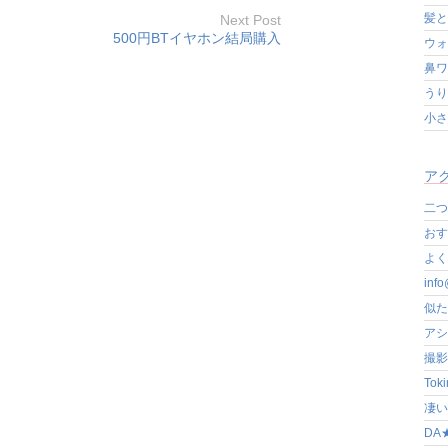
髪と
Next Post
500円BTイヤホン結局購入
ウォ
鼻ワ
うり
小さ
アク
二つ
おす
よく写
in
似た
アシ
撮影
Tok
凄いぞ
DA