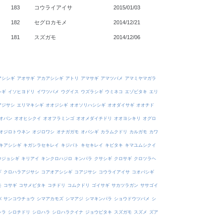
183
コウライアイサ
2015/01/03
182
セグロカモメ
2014/12/21
181
スズガモ
2014/12/06
アシシギ
アオサギ
アカアシシギ
アトリ
アマサギ
アマツバメ
アマミヤマガラ
シギ
イソヒヨドリ
イワツバメ
ウグイス
ウズラシギ
ウミネコ
エゾビタキ
エリ
アジサシ
エリマキシギ
オオジシギ
オオソリハシシギ
オオダイサギ
オオチド
オバン
オオヒシクイ
オオフラミンゴ
オオメダイチドリ
オオヨシキリ
オグロ
オジロトウネン
オジロワシ
オナガガモ
オバシギ
カラムクドリ
カルガモ
カワ
キアシシギ
キガシラセキレイ
キジバト
キセキレイ
キビタキ
キマユムシクイ
ウジョシギ
キリアイ
キンクロハジロ
キンパラ
クサシギ
クロサギ
クロツラヘ
ギ
クロハラアジサシ
コアオアシシギ
コアジサシ
コウライアイサ
コオバシギ
モ
コサギ
コサメビタキ
コチドリ
コムクドリ
ゴイサギ
サカツラガン
ササゴイ
バ
サンコウチョウ
シマアカモズ
シマアジ
シマキンパラ
ショウドウツバメ
シ
シラ
シロチドリ
シロハラ
シロハラクイナ
ジョウビタキ
スズガモ
スズメ
ズア