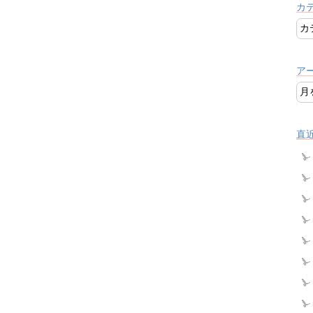
カ
ア
直