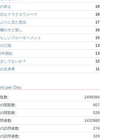
の休止
19
日もドラクエウォーク
18
ぶりに見た昆虫
17
機のサビ落し
16
らしいブルーモーメント
15
の三国
13
25年開始
13
きしてないか？
12
の出来事
11
nt per Day
覧数:
2499384
の閲覧数:
607
の閲覧数:
526
問者数:
1432980
の訪問者数:
274
の訪問者数:
329