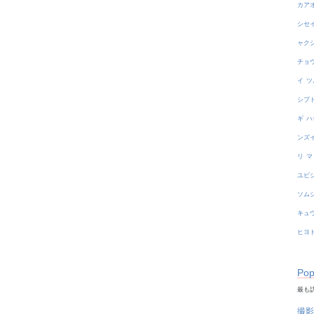
カア
シセ
ャク
チョ
イ
ツ
シブ
ギ
ハ
ンズ
リ
マ
ユビ
ソム
キュ
ヒヨ
Pop
最も訪
撮影