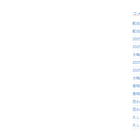
コ
配信
配信
20
20
大晦
20
20
大晦
素晴
素晴
思わ
思わ
久し
久し