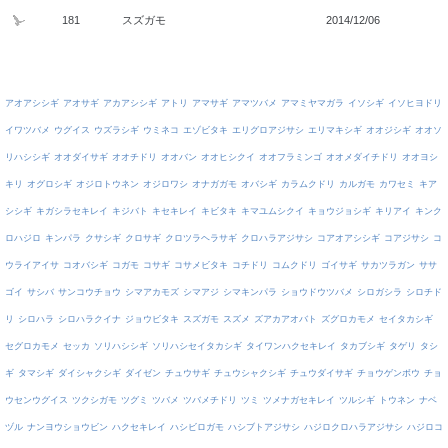
181
スズガモ
2014/12/06
アオアシシギ
アオサギ
アカアシシギ
アトリ
アマサギ
アマツバメ
アマミヤマガラ
イソシギ
イソヒヨドリ
イワツバメ
ウグイス
ウズラシギ
ウミネコ
エゾビタキ
エリグロアジサシ
エリマキシギ
オオジシギ
オオソ
リハシシギ
オオダイサギ
オオチドリ
オオバン
オオヒシクイ
オオフラミンゴ
オオメダイチドリ
オオヨシ
キリ
オグロシギ
オジロトウネン
オジロワシ
オナガガモ
オバシギ
カラムクドリ
カルガモ
カワセミ
キア
シシギ
キガシラセキレイ
キジバト
キセキレイ
キビタキ
キマユムシクイ
キョウジョシギ
キリアイ
キンク
ロハジロ
キンパラ
クサシギ
クロサギ
クロツラヘラサギ
クロハラアジサシ
コアオアシシギ
コアジサシ
コ
ウライアイサ
コオバシギ
コガモ
コサギ
コサメビタキ
コチドリ
コムクドリ
ゴイサギ
サカツラガン
ササ
ゴイ
サシバ
サンコウチョウ
シマアカモズ
シマアジ
シマキンパラ
ショウドウツバメ
シロガシラ
シロチド
リ
シロハラ
シロハラクイナ
ジョウビタキ
スズガモ
スズメ
ズアカアオバト
ズグロカモメ
セイタカシギ
セグロカモメ
セッカ
ソリハシシギ
ソリハシセイタカシギ
タイワンハクセキレイ
タカブシギ
タゲリ
タシ
ギ
タマシギ
ダイシャクシギ
ダイゼン
チュウサギ
チュウシャクシギ
チュウダイサギ
チョウゲンボウ
チョ
ウセンウグイス
ツクシガモ
ツグミ
ツバメ
ツバメチドリ
ツミ
ツメナガセキレイ
ツルシギ
トウネン
ナベ
ヅル
ナンヨウショウビン
ハクセキレイ
ハシビロガモ
ハシブトアジサシ
ハジロクロハラアジサシ
ハジロコ