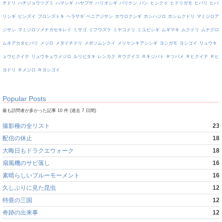
チドリ
ハチジョウツグミ
ハマシギ
ハヤブサ
ハリオシギ
バリケン
バン
ヒシクイ
ヒドリガモ
ヒバリ
ヒバ
リシギ
ビンズイ
ブロンズトキ
ヘラサギ
ベニアジサシ
ホウロクシギ
ホシハジロ
ホシムクドリ
マミジロア
ジサシ
マミジロツメナガセキレイ
ミサゴ
ミフウズラ
ミヤコドリ
ミユビシギ
ムギマキ
ムクドリ
ムナグロ
ムネアカタヒバリ
メジロ
メダイチドリ
メボソムシクイ
メリケンキアシシギ
ヨシガモ
ヨシゴイ
リュウキ
ュウヒクイナ
リュウキュウメジロ
ルリビタキ
レンカク
Ｒウグイス
Ｒキジバト
Ｒツバメ
Ｒヒクイナ
Ｒヒ
ヨドリ
Ｒメジロ
Ｒヨシゴイ
Popular Posts
最も訪問者が多かった記事 10 件 (過去 7 日間)
撮影種の全リスト
23
配信の休止
18
大晦日もドラクエウォーク
18
扇風機のサビ落し
16
素晴らしいブルーモーメント
16
久しぶりに見た昆虫
12
特亜の三国
12
奇跡の出来事
12