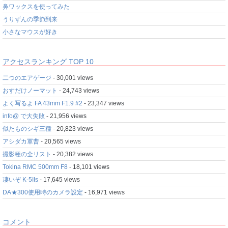
鼻ワックスを使ってみた
うりずんの季節到来
小さなマウスが好き
アクセスランキング TOP 10
二つのエアゲージ
- 30,001 views
おすだけノーマット
- 24,743 views
よく写るよ FA 43mm F1.9 #2
- 23,347 views
info@ で大失敗
- 21,956 views
似たものシギ三種
- 20,823 views
アシダカ軍曹
- 20,565 views
撮影種の全リスト
- 20,382 views
Tokina RMC 500mm F8
- 18,101 views
凄いぞ K-5IIs
- 17,645 views
DA★300使用時のカメラ設定
- 16,971 views
コメント