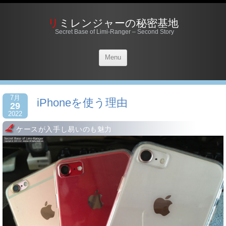
リミレンジャーの秘密基地
Secret Base of Limi-Ranger – Second Story
Menu
7月
iPhoneを使う理由
29
2022
ケースが入手し易いのも魅力