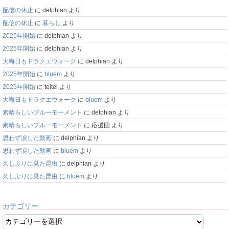
配信の休止
に
delphian
より
配信の休止
に
暮らし
より
2025年開始
に
delphian
より
2025年開始
に
delphian
より
大晦日もドラクエウォーク
に
delphian
より
2025年開始
に
bluem
より
2025年開始
に
teltel
より
大晦日もドラクエウォーク
に
bluem
より
素晴らしいブルーモーメント
に
delphian
より
素晴らしいブルーモーメント
に
応援団
より
思わず涙した動画
に
delphian
より
思わず涙した動画
に
bluem
より
久しぶりに見た昆虫
に
delphian
より
久しぶりに見た昆虫
に
bluem
より
カテゴリー