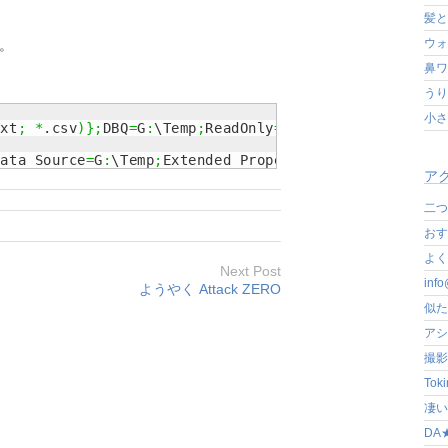
髪と
ウォ
す。
鼻ワ
うり
小さ
txt
;
*
.csv
)
}
;
DBQ
=
G
:
\Temp
;
ReadOnly
=
1
}
Data Source
=
G
:
\Temp
;
Extended Properties
=
"text;HDR=Yes
アク
二つ
おす
よく写
Next Post
in
ようやく Attack ZERO
似た
アシ
撮影
Tok
凄いぞ
DA