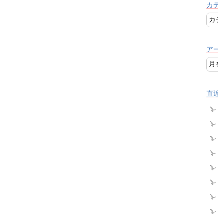
カ
ア
直