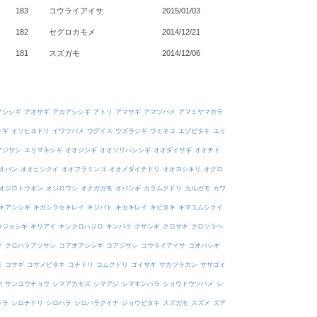
183
コウライアイサ
2015/01/03
182
セグロカモメ
2014/12/21
181
スズガモ
2014/12/06
アシシギ
アオサギ
アカアシシギ
アトリ
アマサギ
アマツバメ
アマミヤマガラ
シギ
イソヒヨドリ
イワツバメ
ウグイス
ウズラシギ
ウミネコ
エゾビタキ
エリ
アジサシ
エリマキシギ
オオジシギ
オオソリハシシギ
オオダイサギ
オオチド
オバン
オオヒシクイ
オオフラミンゴ
オオメダイチドリ
オオヨシキリ
オグロ
オジロトウネン
オジロワシ
オナガガモ
オバシギ
カラムクドリ
カルガモ
カワ
キアシシギ
キガシラセキレイ
キジバト
キセキレイ
キビタキ
キマユムシクイ
ウジョシギ
キリアイ
キンクロハジロ
キンパラ
クサシギ
クロサギ
クロツラヘ
ギ
クロハラアジサシ
コアオアシシギ
コアジサシ
コウライアイサ
コオバシギ
モ
コサギ
コサメビタキ
コチドリ
コムクドリ
ゴイサギ
サカツラガン
ササゴイ
バ
サンコウチョウ
シマアカモズ
シマアジ
シマキンパラ
ショウドウツバメ
シ
シラ
シロチドリ
シロハラ
シロハラクイナ
ジョウビタキ
スズガモ
スズメ
ズア