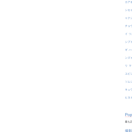
カア
シセ
ャク
チョ
イ
ツ
シブ
ギ
ハ
ンズ
リ
マ
ユビ
ソム
キュ
ヒヨ
Pop
最も訪
撮影