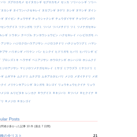
オバト
ズグロカモメ
セイタカシギ
セグロカモメ
セッカ
ソリハシシギ
ソリハ
イタカシギ
タイワンハクセキレイ
タカブシギ
タゲリ
タシギ
タマシギ
ダイシ
シギ
ダイゼン
チュウサギ
チュウシャクシギ
チュウダイサギ
チョウゲンボウ
ウセンウグイス
ツクシガモ
ツグミ
ツバメ
ツバメチドリ
ツミ
ツメナガセキレ
ルシギ
トウネン
ナベヅル
ナンヨウショウビン
ハクセキレイ
ハシビロガモ
ハ
トアジサシ
ハジロクロハラアジサシ
ハジロコチドリ
ハチジョウツグミ
ハマシ
ヤブサ
ハリオシギ
バリケン
バン
ヒシクイ
ヒドリガモ
ヒバリ
ヒバリシギ
ビ
イ
ブロンズトキ
ヘラサギ
ベニアジサシ
ホウロクシギ
ホシハジロ
ホシムクド
ミジロアジサシ
マミジロツメナガセキレイ
ミサゴ
ミフウズラ
ミヤコドリ
ミ
シギ
ムギマキ
ムクドリ
ムナグロ
ムネアカタヒバリ
メジロ
メダイチドリ
メボ
シクイ
メリケンキアシシギ
ヨシガモ
ヨシゴイ
リュウキュウヒクイナ
リュウ
ウメジロ
ルリビタキ
レンカク
Ｒウグイス
Ｒキジバト
Ｒツバメ
Ｒヒクイナ
Ｒ
ドリ
Ｒメジロ
Ｒヨシゴイ
ular Posts
問者が多かった記事 10 件 (過去 7 日間)
種の全リスト
21