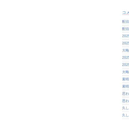
コ
配信
配信
20
20
大晦
20
20
大晦
素晴
素晴
思わ
思わ
久し
久し