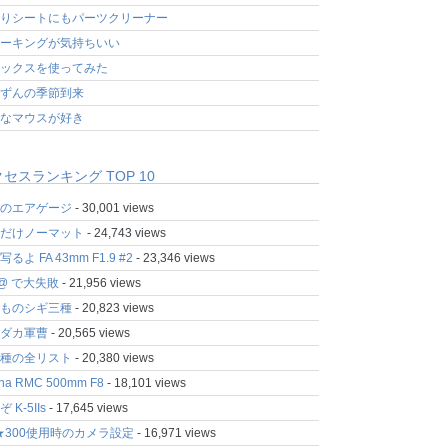
りシートにもパーツクリーナー
ーキングが気持ちいい
ックスを使ってみた
ずんの季節到来
なマウスが好き
;FMT=Delimited;"
;
セスランキング TOP 10
のエアゲージ
- 30,001 views
だけノーマット
- 24,743 views
るよ FA 43mm F1.9 #2
- 23,346 views
fo@ で大失敗
- 21,956 views
ものシギ三種
- 20,823 views
ダカ軍曹
- 20,565 views
種の全リスト
- 20,380 views
ina RMC 500mm F8
- 18,101 views
 K-5IIs
- 17,645 views
★300使用時のカメラ設定
- 16,971 views