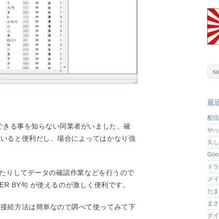
最
配信
作できる事を知らない同業者がいました。確
やっ
ていると便利だし、場合によってはかなり強
久し
Go
ドラ
成したりしてデータの確認作業などを行うので
メイ
DER BY句 が使えるのが激しく便利です。
たま
まさ
の接続方法は簡単なので調べて使ってみて下
クイ