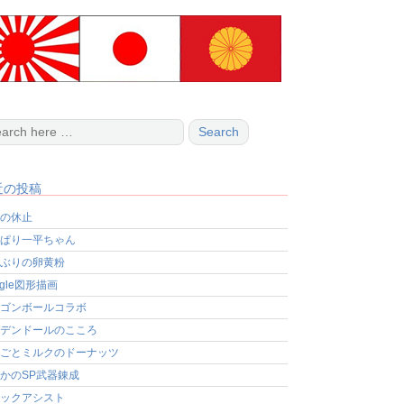
近の投稿
の休止
ぱり一平ちゃん
ぶりの卵黄粉
ogle図形描画
ゴンボールコラボ
デンドールのこころ
ごとミルクのドーナッツ
かのSP武器錬成
ックアシスト