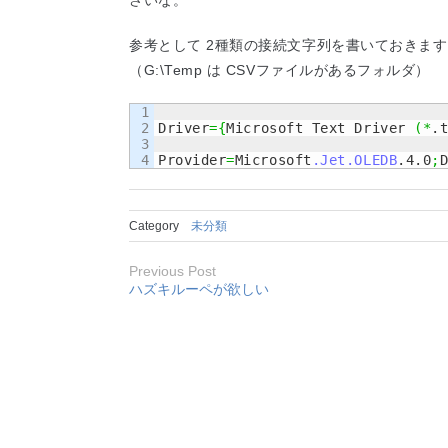
さいな。
参考として 2種類の接続文字列を書いておきま
（G:\Temp は CSVファイルがあるフォルダ）
1

2

Driver
=
{
Microsoft Text Driver 
(
*
.
3

Provider
=
Microsoft
.Jet
.OLEDB
.4.0
;
Category
未分類
Previous Post
ハズキルーペが欲しい