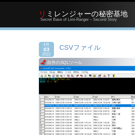
リミレンジャーの秘密基地
Secret Base of Limi-Ranger – Second Story
4月
CSVファイル
03
2022
自作のSQLツール