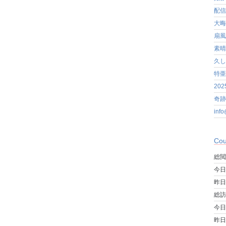
配信
大晦
扇風
素晴
久し
特亜
20
奇跡
in
Cou
総閲
今日
昨日
総訪
今日
昨日