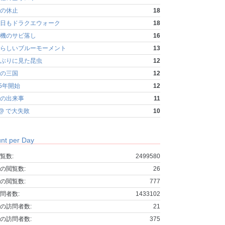
の休止
18
日もドラクエウォーク
18
機のサビ落し
16
らしいブルーモーメント
13
ぶりに見た昆虫
12
の三国
12
25年開始
12
の出来事
11
fo@ で大失敗
10
nt per Day
覧数:
2499580
の閲覧数:
26
の閲覧数:
777
問者数:
1433102
の訪問者数:
21
の訪問者数:
375