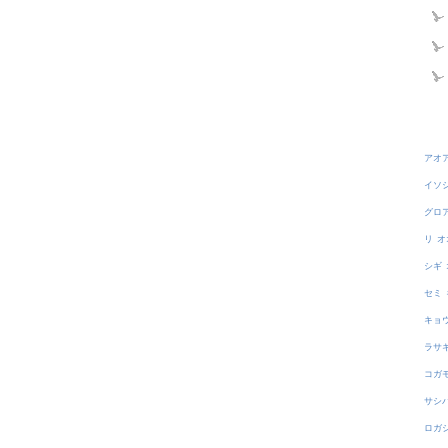
アオ
イソ
グロ
リ
オ
シギ
セミ
キョ
ラサ
コガ
サシ
ロガ