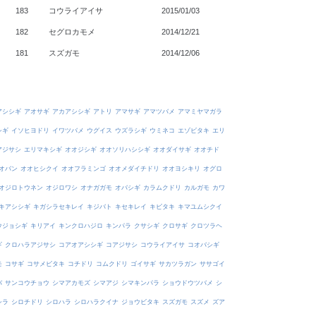
183
コウライアイサ
2015/01/03
182
セグロカモメ
2014/12/21
181
スズガモ
2014/12/06
アシシギ
アオサギ
アカアシシギ
アトリ
アマサギ
アマツバメ
アマミヤマガラ
シギ
イソヒヨドリ
イワツバメ
ウグイス
ウズラシギ
ウミネコ
エゾビタキ
エリ
アジサシ
エリマキシギ
オオジシギ
オオソリハシシギ
オオダイサギ
オオチド
オバン
オオヒシクイ
オオフラミンゴ
オオメダイチドリ
オオヨシキリ
オグロ
オジロトウネン
オジロワシ
オナガガモ
オバシギ
カラムクドリ
カルガモ
カワ
キアシシギ
キガシラセキレイ
キジバト
キセキレイ
キビタキ
キマユムシクイ
ウジョシギ
キリアイ
キンクロハジロ
キンパラ
クサシギ
クロサギ
クロツラヘ
ギ
クロハラアジサシ
コアオアシシギ
コアジサシ
コウライアイサ
コオバシギ
モ
コサギ
コサメビタキ
コチドリ
コムクドリ
ゴイサギ
サカツラガン
ササゴイ
バ
サンコウチョウ
シマアカモズ
シマアジ
シマキンパラ
ショウドウツバメ
シ
シラ
シロチドリ
シロハラ
シロハラクイナ
ジョウビタキ
スズガモ
スズメ
ズア