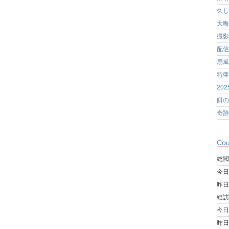
久し
大晦
撮影
配信
扇風
特亜
20
餌の
奇跡
Cou
総閲
今日
昨日
総訪
今日
昨日