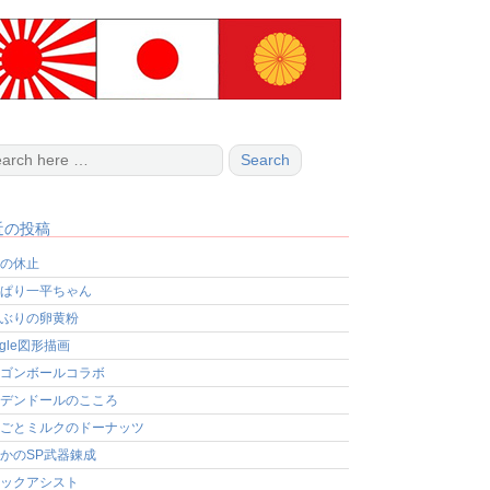
近の投稿
の休止
ぱり一平ちゃん
ぶりの卵黄粉
ogle図形描画
ゴンボールコラボ
デンドールのこころ
ごとミルクのドーナッツ
かのSP武器錬成
ックアシスト