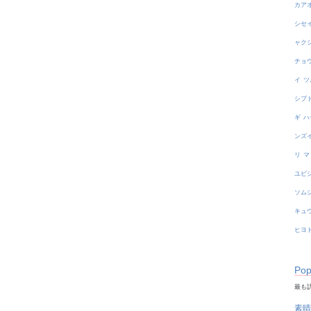
カア
シセ
ャク
チョ
イ
ツ
シブ
ギ
ハ
ンズ
リ
マ
ユビ
ソム
キュ
ヒヨ
Pop
最も訪
素晴