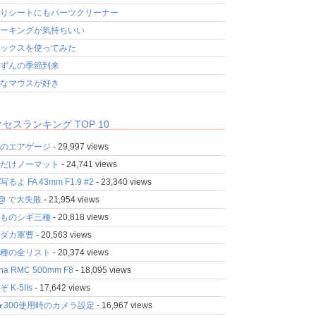
りシートにもパーツクリーナー
ーキングが気持ちいい
ックスを使ってみた
ずんの季節到来
なマウスが好き
セスランキング TOP 10
のエアゲージ
- 29,997 views
だけノーマット
- 24,741 views
るよ FA 43mm F1.9 #2
- 23,340 views
fo@ で大失敗
- 21,954 views
ものシギ三種
- 20,818 views
ダカ軍曹
- 20,563 views
種の全リスト
- 20,374 views
ina RMC 500mm F8
- 18,095 views
 K-5IIs
- 17,642 views
★300使用時のカメラ設定
- 16,967 views