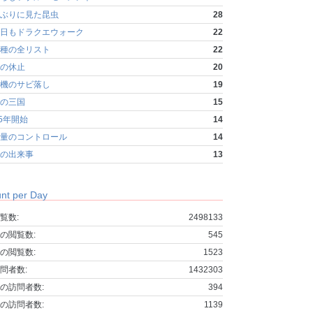
ぶりに見た昆虫
28
日もドラクエウォーク
22
種の全リスト
22
の休止
20
機のサビ落し
19
の三国
15
25年開始
14
量のコントロール
14
の出来事
13
nt per Day
覧数:
2498133
の閲覧数:
545
の閲覧数:
1523
問者数:
1432303
の訪問者数:
394
の訪問者数:
1139