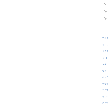
アオ
イソ
グロ
リ
オ
シギ
セミ
キョ
ラサ
コガ
サシ
ロガ