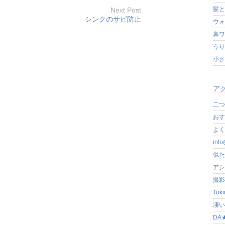
髪と
Next Post
シンクのサビ防止
ウォ
鼻ワ
うり
小さ
アク
二つ
おす
よく写
in
似た
アシ
撮影
Tok
凄いぞ
DA