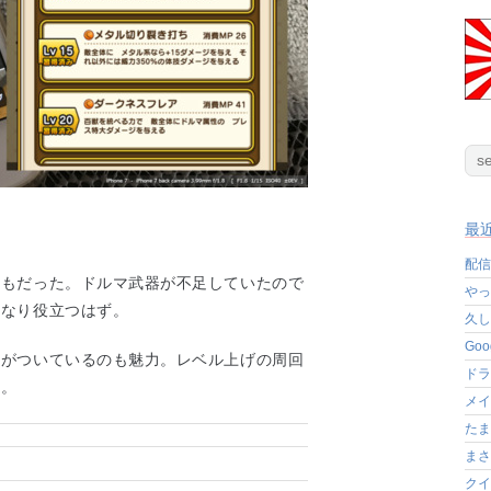
最
。
配信
つもだった。ドルマ武器が不足していたので
やっ
かなり役立つはず。
久し
Go
ルがついているのも魅力。レベル上げの周回
ドラ
い。
メイ
たま
まさ
クイ