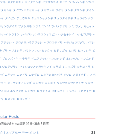
オバト
ズグロカモメ
セイタカシギ
セグロカモメ
セッカ
ソリハシシギ
ソリハ
イタカシギ
タイワンハクセキレイ
タカブシギ
タゲリ
タシギ
タマシギ
ダイシ
シギ
ダイゼン
チュウサギ
チュウシャクシギ
チュウダイサギ
チョウゲンボウ
ウセンウグイス
ツクシガモ
ツグミ
ツバメ
ツバメチドリ
ツミ
ツメナガセキレ
ルシギ
トウネン
ナベヅル
ナンヨウショウビン
ハクセキレイ
ハシビロガモ
ハ
トアジサシ
ハジロクロハラアジサシ
ハジロコチドリ
ハチジョウツグミ
ハマシ
ヤブサ
ハリオシギ
バリケン
バン
ヒシクイ
ヒドリガモ
ヒバリ
ヒバリシギ
ビ
イ
ブロンズトキ
ヘラサギ
ベニアジサシ
ホウロクシギ
ホシハジロ
ホシムクド
ミジロアジサシ
マミジロツメナガセキレイ
ミサゴ
ミフウズラ
ミヤコドリ
ミ
シギ
ムギマキ
ムクドリ
ムナグロ
ムネアカタヒバリ
メジロ
メダイチドリ
メボ
シクイ
メリケンキアシシギ
ヨシガモ
ヨシゴイ
リュウキュウヒクイナ
リュウ
ウメジロ
ルリビタキ
レンカク
Ｒウグイス
Ｒキジバト
Ｒツバメ
Ｒヒクイナ
Ｒ
ドリ
Ｒメジロ
Ｒヨシゴイ
ular Posts
問者が多かった記事 10 件 (過去 7 日間)
らしいブルーモーメント
31