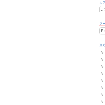
カ
ア
直