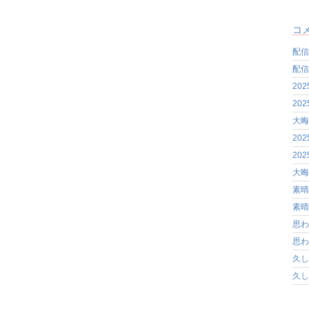
コ
配信
配信
20
20
大晦
20
20
大晦
素晴
素晴
思わ
思わ
久し
久し