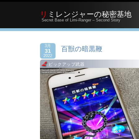
リミレンジャーの秘密基地
Secret Base of Limi-Ranger – Second Story
3月
百獣の暗黒鞭
31
2022
ピックアップ武器